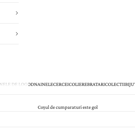
INELE DE LOGODNA
INELE
CERCEI
COLIERE
BRATARI
COLECTII
BIJU
Coșul de cumparaturi este gol