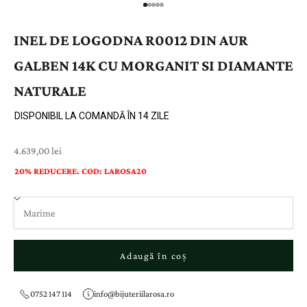
INEL DE LOGODNA R0012 DIN AUR
GALBEN 14K CU MORGANIT SI DIAMANTE
NATURALE
DISPONIBIL LA COMANDĂ ÎN 14 ZILE
Preț cu reducere
4.639,00 lei
20% REDUCERE. COD: LAROSA20
Adaugă în coș
0752 147 114
info@bijuteriilarosa.ro