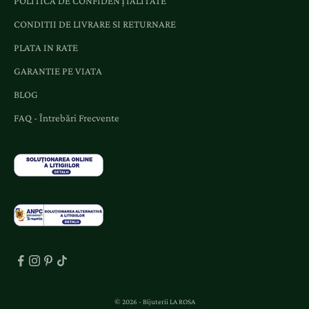
POLITICA DE CONFIDENȚIALITATE
ș
CONDITII DE LIVRARE SI RETURNARE
i
o
PLATA IN RATE
f
GARANTIE PE VIATA
e
BLOG
r
t
FAQ - Întrebări Frecvente
e
d
e
d
i
c
a
t
e
.
© 2026 - Bijuterii LA ROSA