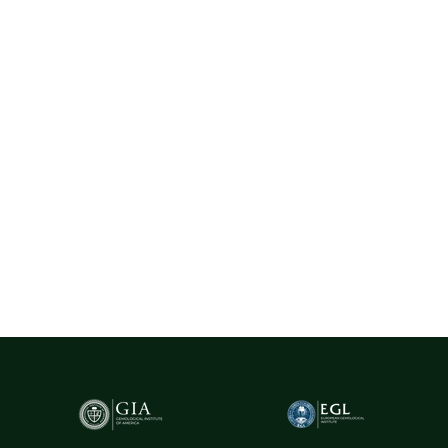
Diamante Naturale
La Rosa utilizează exclusiv diamante naturale provenite din surse
certificate, selectate cu rigurozitate din centre gemologice
recunoscute la nivel internațional, precum Belgia (Anvers) - unul
dintre cele mai importante hub-uri mondiale pentru
tranzacționarea și expertizarea diamantelor.
Pentru un plus de transparență și siguranță,
diamantele naturale
cu greutatea de peste 0.20ct sunt însoțite de certificare GIA
(Gemological Institute of America)
- cel mai prestigios institut
gemologic din lume. Acest certificat atestă în mod obiectiv
caracteristicile fiecărui diamant, oferind garanția valorii și a
autenticității sale.