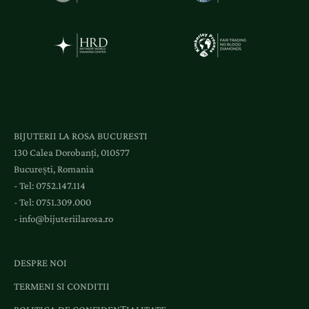
ș
i
a
c
c
e
s
l
BIJUTERII LA ROSA BUCURESTI
a
130 Calea Dorobanți, 010577
e
București, Romania
v
- Tel:
0752.147.114
e
- Tel:
0751.309.000
n
-
info@bijuteriilarosa.ro
i
m
e
DESPRE NOI
n
TERMENI SI CONDITII
t
e