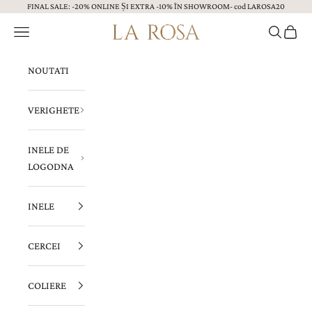
FINAL SALE: -20% ONLINE ȘI EXTRA -10% ÎN SHOWROOM- cod LAROSA20
Sari la continut
Menu
Caută
Coș
Bijuterii LA ROSA
NOUTATI
VERIGHETE
INELE DE
LOGODNA
INELE
CERCEI
COLIERE