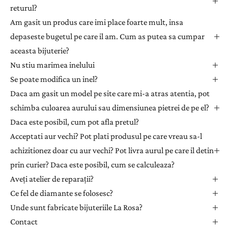
returul?
s
l
Am gasit un produs care imi place foarte mult, insa
e
depaseste bugetul pe care il am. Cum as putea sa cumpar
t
aceasta bijuterie?
t
Nu stiu marimea inelului
e
Se poate modifica un inel?
r
Daca am gasit un model pe site care mi-a atras atentia, pot
p
e
schimba culoarea aurului sau dimensiunea pietrei de pe el?
n
Daca este posibil, cum pot afla pretul?
t
Acceptati aur vechi? Pot plati produsul pe care vreau sa-l
r
achizitionez doar cu aur vechi? Pot livra aurul pe care il detin
u
prin curier? Daca este posibil, cum se calculeaza?
a
Aveți atelier de reparații?
p
r
Ce fel de diamante se folosesc?
i
Unde sunt fabricate bijuteriile La Rosa?
m
Contact