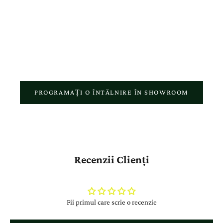
showroom, fiecare comandă online și fiecare bijuterie realizată în
atelierul nostru reflectă pasiunea pentru meșteșugul autentic și
respectul față de povestea fiecărui client.
PROGRAMAȚI O ÎNTĂLNIRE ÎN SHOWROOM
Recenzii Clienți
Fii primul care scrie o recenzie