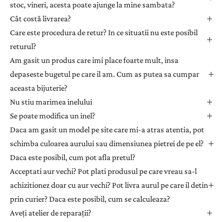
stoc, vineri, acesta poate ajunge la mine sambata?
n
Cât costă livrarea?
e
Care este procedura de retur? In ce situatii nu este posibil
w
returul?
s
l
Am gasit un produs care imi place foarte mult, insa
e
depaseste bugetul pe care il am. Cum as putea sa cumpar
t
aceasta bijuterie?
t
Nu stiu marimea inelului
e
Se poate modifica un inel?
r
Daca am gasit un model pe site care mi-a atras atentia, pot
p
e
schimba culoarea aurului sau dimensiunea pietrei de pe el?
n
Daca este posibil, cum pot afla pretul?
t
Acceptati aur vechi? Pot plati produsul pe care vreau sa-l
r
achizitionez doar cu aur vechi? Pot livra aurul pe care il detin
u
prin curier? Daca este posibil, cum se calculeaza?
a
Aveți atelier de reparații?
p