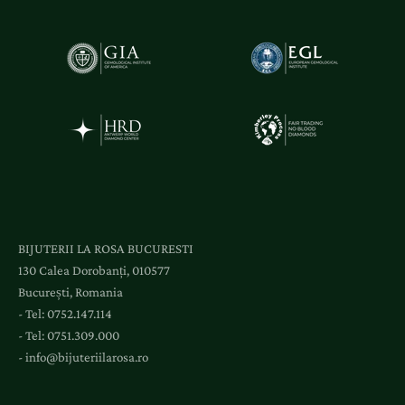
ă
ț
i
ș
i
a
c
c
e
s
l
BIJUTERII LA ROSA BUCURESTI
a
130 Calea Dorobanți, 010577
e
București, Romania
v
- Tel:
0752.147.114
e
- Tel:
0751.309.000
n
-
info@bijuteriilarosa.ro
i
m
e