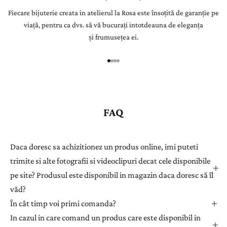
Fiecare bijuterie creata in atelierul la Rosa este însoțită de garanție pe
r
viață, pentru ca dvs. să vă bucurați intotdeauna de eleganța
Î
și frumusețea ei.
n
r
e
g
i
s
FAQ
t
r
a
Daca doresc sa achizitionez un produs online, imi puteti
ț
trimite si alte fotografii si videoclipuri decat cele disponibile
i
pe site? Produsul este disponibil in magazin daca doresc să îl
-
văd?
v
ă
În cât timp voi primi comanda?
l
In cazul in care comand un produs care este disponibil in
a