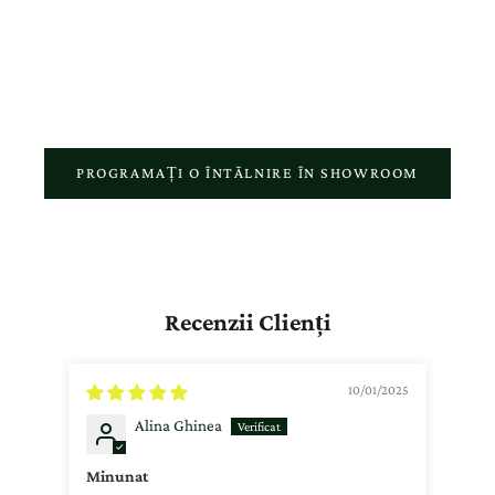
atelierul nostru reflectă pasiunea pentru meșteșugul autentic și
respectul față de povestea fiecărui client.
PROGRAMAȚI O ÎNTĂLNIRE ÎN SHOWROOM
Recenzii Clienți
10/01/2025
Alina Ghinea
Minunat