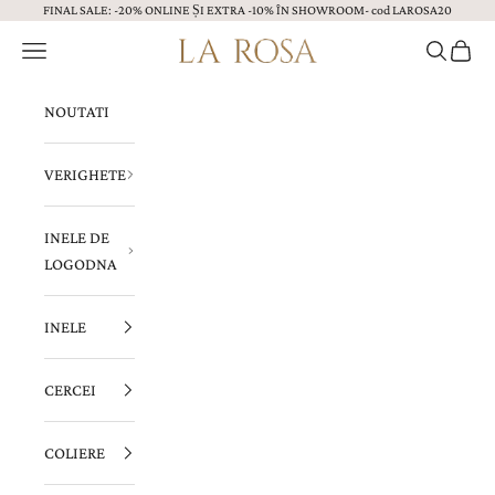
FINAL SALE: -20% ONLINE ȘI EXTRA -10% ÎN SHOWROOM- cod LAROSA20
Sari la continut
Menu
Caută
Coș
Bijuterii LA ROSA
NOUTATI
VERIGHETE
INELE DE
LOGODNA
INELE
CERCEI
COLIERE