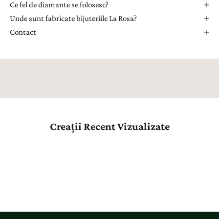
r
Ce fel de diamante se folosesc?
i
Unde sunt fabricate bijuteriile La Rosa?
m
Contact
i
i
n
s
p
i
r
a
Creații Recent Vizualizate
ț
i
e
,
n
o
u
t