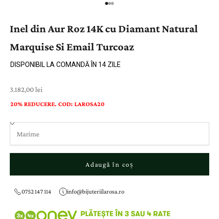
Inel din Aur Roz 14K cu Diamant Natural
Marquise Si Email Turcoaz
DISPONIBIL LA COMANDĂ ÎN 14 ZILE
Preț cu reducere
3.182,00 lei
20% REDUCERE. COD: LAROSA20
Adaugă în coș
0752 147 114
info@bijuteriilarosa.ro