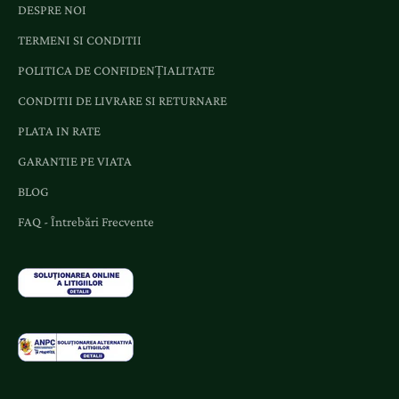
DESPRE NOI
n
TERMENI SI CONDITII
t
e
POLITICA DE CONFIDENȚIALITATE
ș
CONDITII DE LIVRARE SI RETURNARE
i
o
PLATA IN RATE
f
GARANTIE PE VIATA
e
BLOG
r
t
FAQ - Întrebări Frecvente
e
d
e
d
i
c
a
t