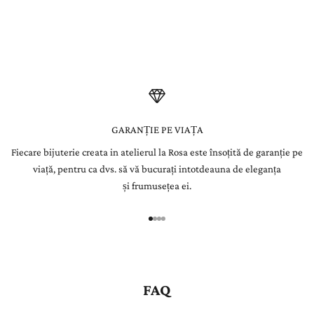
s
Fiecare piatră este atent selecționată de gemologii La Rosa și
integrată manual în bijuterii create pentru a dăinui o viață.
l
e
t
t
e
GARANȚIE PE VIAȚA
Fiecare bijuterie creata in atelierul la Rosa este însoțită de garanție pe
r
viață, pentru ca dvs. să vă bucurați intotdeauna de eleganța
Î
și frumusețea ei.
n
r
e
g
i
s
FAQ
t
r