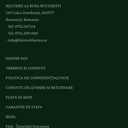
BIJUTERII LA ROSA BUCURESTI
a
130 Calea Dorobanți, 010577
e
București, Romania
v
- Tel:
0752.147.114
e
- Tel:
0751.309.000
n
-
info@bijuteriilarosa.ro
i
m
e
DESPRE NOI
n
TERMENI SI CONDITII
t
e
POLITICA DE CONFIDENȚIALITATE
ș
CONDITII DE LIVRARE SI RETURNARE
i
o
PLATA IN RATE
f
GARANTIE PE VIATA
e
r
BLOG
t
FAQ - Întrebări Frecvente