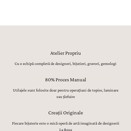
detaliu, sunt realizate manual, cu migală, precizie și respect pentru
tradiția bijuteriilor fine.
Atelier Propriu
Cu o echipă completă de designeri, bijutieri, gravori, gemologi
80% Proces Manual
Utilajele sunt folosite doar pentru operațiuni de topire, laminare
sau șlefuire
Creații Originale
Fiecare bijuterie este o mică operă de artă imaginată de designerii
La Rosa