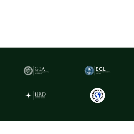
cu greutatea de peste 0.20ct sunt însoțite de certificare GIA
(Gemological Institute of America)
- cel mai prestigios institut
gemologic din lume. Acest certificat atestă în mod obiectiv
caracteristicile fiecărui diamant, oferind garanția valorii și a
autenticității sale.