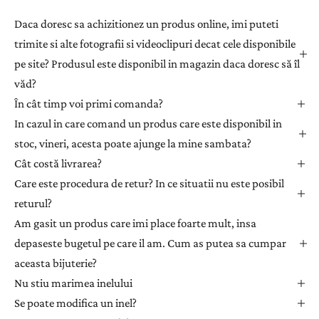
a
Daca doresc sa achizitionez un produs online, imi puteti
ț
trimite si alte fotografii si videoclipuri decat cele disponibile
i
pe site? Produsul este disponibil in magazin daca doresc să îl
-
văd?
v
ă
În cât timp voi primi comanda?
l
In cazul in care comand un produs care este disponibil in
a
stoc, vineri, acesta poate ajunge la mine sambata?
n
Cât costă livrarea?
e
Care este procedura de retur? In ce situatii nu este posibil
w
returul?
s
l
Am gasit un produs care imi place foarte mult, insa
e
depaseste bugetul pe care il am. Cum as putea sa cumpar
t
aceasta bijuterie?
t
Nu stiu marimea inelului
e
Se poate modifica un inel?
r