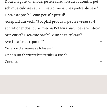
Daca am gasit un model pe site care mi-a atras atentia, pot
p
e
schimba culoarea aurului sau dimensiunea pietrei de pe el?
n
Daca este posibil, cum pot afla pretul?
t
Acceptati aur vechi? Pot plati produsul pe care vreau sa-l
r
achizitionez doar cu aur vechi? Pot livra aurul pe care il detin
u
prin curier? Daca este posibil, cum se calculeaza?
a
Aveți atelier de reparații?
p
r
Ce fel de diamante se folosesc?
i
Unde sunt fabricate bijuteriile La Rosa?
m
Contact
i
i
n
s
p
i
r
a