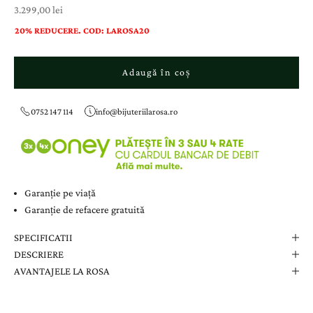
Preț cu reducere
3.299,00 lei
20% REDUCERE. COD: LAROSA20
Adaugă în coș
0752 147 114
info@bijuteriilarosa.ro
Garanție pe viață
Garanție de refacere gratuită
SPECIFICATII
DESCRIERE
AVANTAJELE LA ROSA