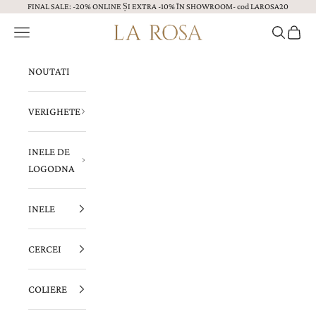
FINAL SALE: -20% ONLINE ȘI EXTRA -10% ÎN SHOWROOM- cod LAROSA20
Sari la continut
Menu
Caută
Coș
Bijuterii LA ROSA
NOUTATI
VERIGHETE
INELE DE
LOGODNA
INELE
CERCEI
COLIERE