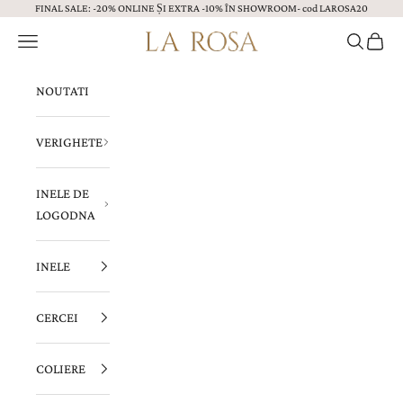
FINAL SALE: -20% ONLINE ȘI EXTRA -10% ÎN SHOWROOM- cod LAROSA20
Sari la continut
Menu
Caută
Coș
Bijuterii LA ROSA
NOUTATI
VERIGHETE
INELE DE
LOGODNA
INELE
CERCEI
COLIERE