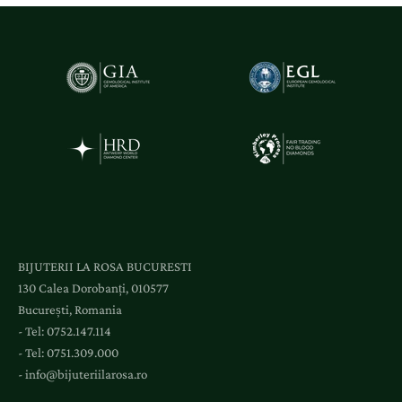
BIJUTERII LA ROSA BUCURESTI
130 Calea Dorobanți, 010577
București, Romania
- Tel:
0752.147.114
- Tel:
0751.309.000
-
info@bijuteriilarosa.ro