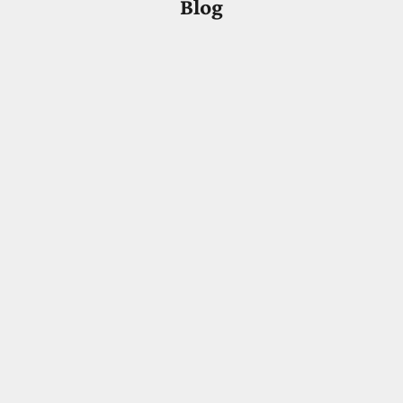
Blog
gi profilul inelului de logodnă