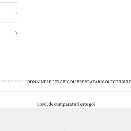
INELE DE LOGODNA
INELE
CERCEI
COLIERE
BRATARI
COLECTII
BIJU
Coșul de cumparaturi este gol