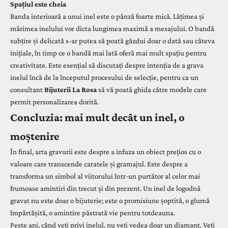
Spațiul este cheia
Banda interioară a unui inel este o pânză foarte mică. Lățimea și
mărimea inelului vor dicta lungimea maximă a mesajului. O bandă
subțire și delicată s-ar putea să poată găzdui doar o dată sau câteva
inițiale, în timp ce o bandă mai lată oferă mai mult spațiu pentru
creativitate. Este esențial să discutați despre intenția de a grava
inelul încă de la începutul procesului de selecție, pentru ca un
consultant
Bijuterii La Rosa
să vă poată ghida către modele care
permit personalizarea dorită.
Concluzia: mai mult decât un inel, o
moștenire
În final, arta gravurii este despre a infuza un obiect prețios cu o
valoare care transcende caratele și gramajul. Este despre a
transforma un simbol al viitorului într-un purtător al celor mai
frumoase amintiri din trecut și din prezent. Un inel de logodnă
gravat nu este doar o bijuterie; este o promisiune șoptită, o glumă
împărtășită, o amintire păstrată vie pentru totdeauna.
Peste ani, când veți privi inelul, nu veți vedea doar un diamant. Veți