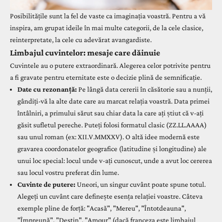
Posibilitățile sunt la fel de vaste ca imaginația voastră. Pentru a vă
inspira, am grupat ideile în mai multe categorii, de la cele clasice,
reinterpretate, la cele cu adevărat avangardiste.
Limbajul cuvintelor: mesaje care dăinuie
Cuvintele au o putere extraordinară. Alegerea celor potrivite pentru
a fi gravate pentru eternitate este o decizie plină de semnificație.
Date cu rezonanță:
Pe lângă data cererii în căsătorie sau a nunții,
gândiți-vă la alte date care au marcat relația voastră. Data primei
întâlniri, a primului sărut sau chiar data la care ați știut că v-ați
găsit sufletul pereche. Puteți folosi formatul clasic (ZZ.LL.AAAA)
sau unul roman (ex: XII.V.MMXXV). O altă idee modernă este
gravarea coordonatelor geografice (latitudine și longitudine) ale
unui loc special: locul unde v-ați cunoscut, unde a avut loc cererea
sau locul vostru preferat din lume.
Cuvinte de putere:
Uneori, un singur cuvânt poate spune totul.
Alegeți un cuvânt care definește esența relației voastre. Câteva
exemple pline de forță: "Acasă", "Mereu", "Întotdeauna",
"Împreună", "Destin", "Amour" (dacă franceza este limbajul