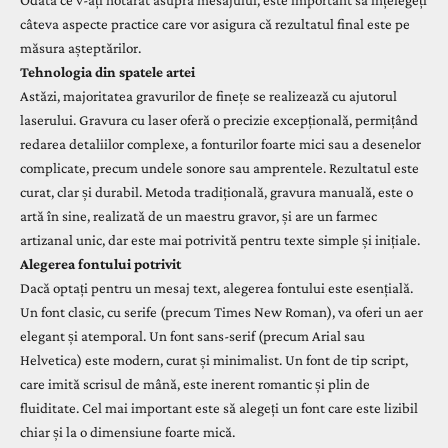
Odată ce v-ați hotărât asupra mesajului, este important să înțelegeți
câteva aspecte practice care vor asigura că rezultatul final este pe
măsura așteptărilor.
Tehnologia din spatele artei
Astăzi, majoritatea gravurilor de finețe se realizează cu ajutorul
laserului. Gravura cu laser oferă o precizie excepțională, permițând
redarea detaliilor complexe, a fonturilor foarte mici sau a desenelor
complicate, precum undele sonore sau amprentele. Rezultatul este
curat, clar și durabil. Metoda tradițională, gravura manuală, este o
artă în sine, realizată de un maestru gravor, și are un farmec
artizanal unic, dar este mai potrivită pentru texte simple și inițiale.
Alegerea fontului potrivit
Dacă optați pentru un mesaj text, alegerea fontului este esențială.
Un font clasic, cu serife (precum Times New Roman), va oferi un aer
elegant și atemporal. Un font sans-serif (precum Arial sau
Helvetica) este modern, curat și minimalist. Un font de tip script,
care imită scrisul de mână, este inerent romantic și plin de
fluiditate. Cel mai important este să alegeți un font care este lizibil
chiar și la o dimensiune foarte mică.