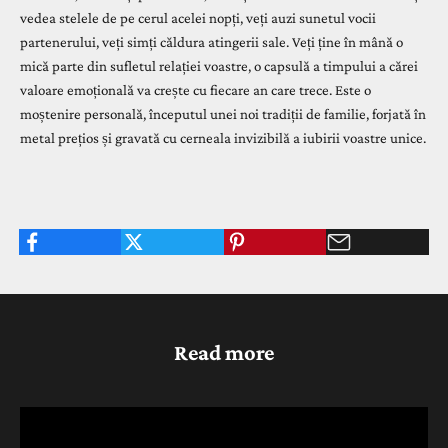
vedea stelele de pe cerul acelei nopți, veți auzi sunetul vocii
partenerului, veți simți căldura atingerii sale. Veți ține în mână o
mică parte din sufletul relației voastre, o capsulă a timpului a cărei
valoare emoțională va crește cu fiecare an care trece. Este o
moștenire personală, începutul unei noi tradiții de familie, forjată în
metal prețios și gravată cu cerneala invizibilă a iubirii voastre unice.
Read more