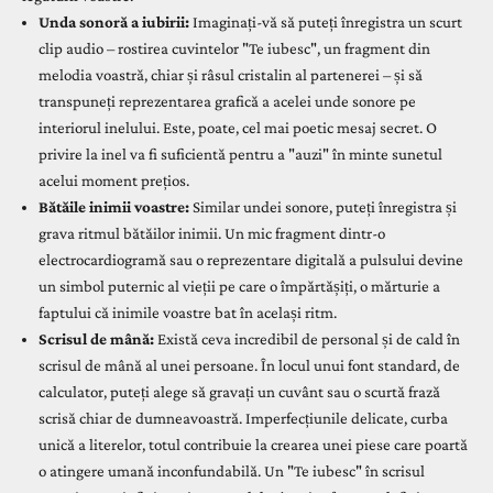
Unda sonoră a iubirii:
Imaginați-vă să puteți înregistra un scurt
clip audio – rostirea cuvintelor "Te iubesc", un fragment din
melodia voastră, chiar și râsul cristalin al partenerei – și să
transpuneți reprezentarea grafică a acelei unde sonore pe
interiorul inelului. Este, poate, cel mai poetic mesaj secret. O
privire la inel va fi suficientă pentru a "auzi" în minte sunetul
acelui moment prețios.
Bătăile inimii voastre:
Similar undei sonore, puteți înregistra și
grava ritmul bătăilor inimii. Un mic fragment dintr-o
electrocardiogramă sau o reprezentare digitală a pulsului devine
un simbol puternic al vieții pe care o împărtășiți, o mărturie a
faptului că inimile voastre bat în același ritm.
Scrisul de mână:
Există ceva incredibil de personal și de cald în
scrisul de mână al unei persoane. În locul unui font standard, de
calculator, puteți alege să gravați un cuvânt sau o scurtă frază
scrisă chiar de dumneavoastră. Imperfecțiunile delicate, curba
unică a literelor, totul contribuie la crearea unei piese care poartă
o atingere umană inconfundabilă. Un "Te iubesc" în scrisul