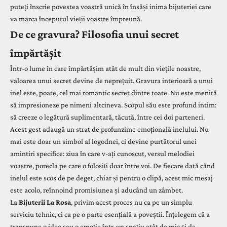
puteți înscrie povestea voastră unică în însăși inima bijuteriei care
va marca începutul vieții voastre împreună.
De ce gravura? Filosofia unui secret
împărtășit
Într-o lume în care împărtășim atât de mult din viețile noastre,
valoarea unui secret devine de neprețuit. Gravura interioară a unui
inel este, poate, cel mai romantic secret dintre toate. Nu este menită
să impresioneze pe nimeni altcineva. Scopul său este profund intim:
să creeze o legătură suplimentară, tăcută, între cei doi parteneri.
Acest gest adaugă un strat de profunzime emoțională inelului. Nu
mai este doar un simbol al logodnei, ci devine purtătorul unei
amintiri specifice: ziua în care v-ați cunoscut, versul melodiei
voastre, porecla pe care o folosiți doar între voi. De fiecare dată când
inelul este scos de pe deget, chiar și pentru o clipă, acest mic mesaj
este acolo, reînnoind promisiunea și aducând un zâmbet.
La
Bijuterii La Rosa
, privim acest proces nu ca pe un simplu
serviciu tehnic, ci ca pe o parte esențială a poveștii. Înțelegem că a
transpune o idee sau o emoție într-un spațiu atât de mic și de