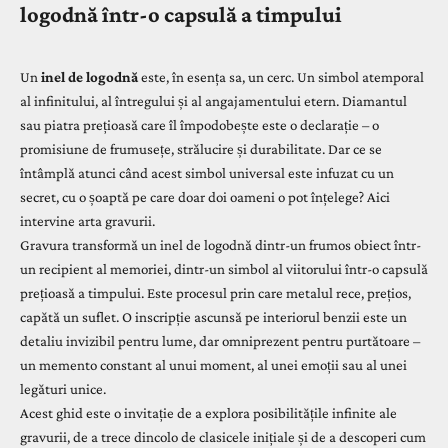
logodnă într-o capsulă a timpului
Un
inel de logodnă
este, în esența sa, un cerc. Un simbol atemporal
al infinitului, al întregului și al angajamentului etern. Diamantul
sau piatra prețioasă care îl împodobește este o declarație – o
promisiune de frumusețe, strălucire și durabilitate. Dar ce se
întâmplă atunci când acest simbol universal este infuzat cu un
secret, cu o șoaptă pe care doar doi oameni o pot înțelege? Aici
intervine arta gravurii.
Gravura transformă un inel de logodnă dintr-un frumos obiect într-
un recipient al memoriei, dintr-un simbol al viitorului într-o capsulă
prețioasă a timpului. Este procesul prin care metalul rece, prețios,
capătă un suflet. O inscripție ascunsă pe interiorul benzii este un
detaliu invizibil pentru lume, dar omniprezent pentru purtătoare –
un memento constant al unui moment, al unei emoții sau al unei
legături unice.
Acest ghid este o invitație de a explora posibilitățile infinite ale
gravurii, de a trece dincolo de clasicele inițiale și de a descoperi cum