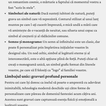
un romantism cosmic, o mărturie a faptului că momentul vostru a
fost "scris în stele".
Simboluri ale naturii:
Dacă sunteți iubitori de natură, puteți
grava un simbol care vă reprezintă. Conturul stilizat al unui lanț
muntos pe care l-ați cucerit împreună, o mică undă a mării care
vă amintește de o vacanță de neuitat, sau silueta unui copac ca
simbol al creșterii și al rădăcinilor comune.
Semne și monograme:
Un semn al infinitului este un clasic, dar
poate fi personalizat prin împletirea inițialelor voastre în
designul său. Un nod celtic, simbol al legăturii eterne și al
interconectării, este o altă opțiune plină de forță. Puteți chiar să
creați o monogramă unică, un simbol grafic format din literele
voastre, pe care să îl folosiți ca "logo" al familiei voastre.
Limbajul unic: gravuri profund personale
Pentru cei care își doresc ca inelul să poarte o amprentă cu adevărat
inimitabilă, tehnologia modernă deschide uși către forme de
personalizare care păreau de domeniul fanteziei acum câțiva ani.
Acestea sunt gravuri care capturează esența fizică și emoțională a
legăturii voastre.