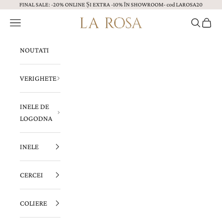
FINAL SALE: -20% ONLINE ȘI EXTRA -10% ÎN SHOWROOM- cod LAROSA20
Sari la continut
Menu
Caută
Coș
Bijuterii LA ROSA
NOUTATI
VERIGHETE
INELE DE
LOGODNA
INELE
CERCEI
COLIERE