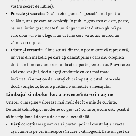
vostru secret de iubire).
Porecle și secrete:
Dacă aveți o poreclă specială unul pentru
celălalt, una pe care nu o folosiți în public, gravarea ei este, poate,
cel mai intim gest. Poate fi un singur cuvânt dintr-o glumă pe
care doar voi o înțelegeți, un detaliu care va aduce mereu un
zâmbet complice.
Citate și versuri:
O linie scurtă dintr-un poem care vă reprezintă,
un vers din melodia pe care ați dansat prima oară sau o replică
dintr-un film care are o semnificație aparte pentru voi. Provocarea
aici este spațiul, deci alegeți cuvintele cu cea mai mare
încărcătură emoțională. Puteți chiar împărți citatul între cele
două verighete, fiecare purtând o jumătate a mesajului.
Limbajul simbolurilor: o poveste într-o imagine
Uneori, o imagine valorează mai mult decât o mie de cuvinte.
Datorită tehnologiei moderne de gravură cu laser, acum este posibil
să inscripționați desene de o finețe incredibilă.
Hărți cerești:
Imaginați-vă să purtați pe inel constelația exactă
așa cum era pe cer în noaptea în care v-ați logodit. Este un gest de