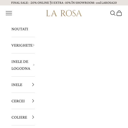
FINAL SALE: -20% ONLINE ȘI EXTRA -10% ÎN SHOWROOM- cod LAROSA20
Sari la continut
Menu
Caută
Coș
Bijuterii LA ROSA
NOUTATI
VERIGHETE
INELE DE
LOGODNA
INELE
CERCEI
COLIERE