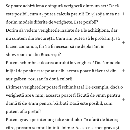
Se poate achiziționa o singură verighetă dintr-un set? Dacă
este posibil, cum aș putea calcula prețul? Eu și soția mea ne
dorim modele diferite de verighete. Este posibil?
Dorim să vedem verighetele înainte de a le achiziționa, dar
nu suntem din București. Cum am putea să le probăm și să
facem comanda, fară a fi necesar să ne deplasăm în
showroom-ul din București?
Putem schimba culoarea aurului la verighete? Dacă modelul
inițial de pe site este pe aur alb, acesta poate fi făcut și din
aur galben, roz, sau în două culori?
Lățimea verighetelor poate fi schimbată? De exemplu, dacă o
verighetă are 6 mm, aceasta poate fi făcută de 3mm pentru
damă și de 4mm pentru bărbat? Dacă este posibil, cum
putem afla prețul?
Putem grava pe interior și alte simboluri în afară de litere și
cifre, precum semnul infinit, inima? Acestea se pot grava și