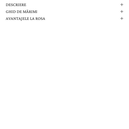
DESCRIERE
GHID DE MĂRIMI
AVANTAJELE LA ROSA
Comanda Dvs. Conține
Cutie Elegantă La Rosa
Certificat de Garanție
Garanție pe Viață