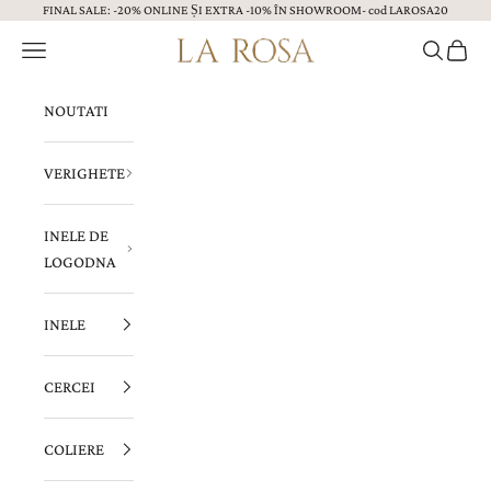
FINAL SALE: -20% ONLINE ȘI EXTRA -10% ÎN SHOWROOM- cod LAROSA20
Sari la continut
Menu
Caută
Coș
Bijuterii LA ROSA
NOUTATI
VERIGHETE
INELE DE
LOGODNA
INELE
CERCEI
COLIERE