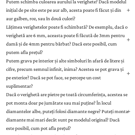
Putem schimba culoarea aurului la verighete? Dacă modelul
inițial de pe site este pe aur alb, acesta poate fi făcut și din
aur galben, roz, sau în două culori?
Lățimea verighetelor poate fi schimbată? De exemplu, dacă o
verighetă are 6 mm, aceasta poate fi făcută de 3mm pentru
damă și de 4mm pentru bărbat? Dacă este posibil, cum
putem afla prețul?
Putem grava pe interior și alte simboluri în afară de litere și
cifre, precum semnul infinit, inima? Acestea se pot grava și
pe exterior? Dacă se pot face, se percepe un cost
suplimentar?
Dacă o verighetă are pietre pe toată circumferința, acestea se
pot monta doar pe jumătate sau mai puține? În locul
diamantelor albe, puteți folosi diamante negre? Puteți monta
diamante mai mari decât sunt pe modelul original? Dacă
este posibil, cum pot afla prețul?