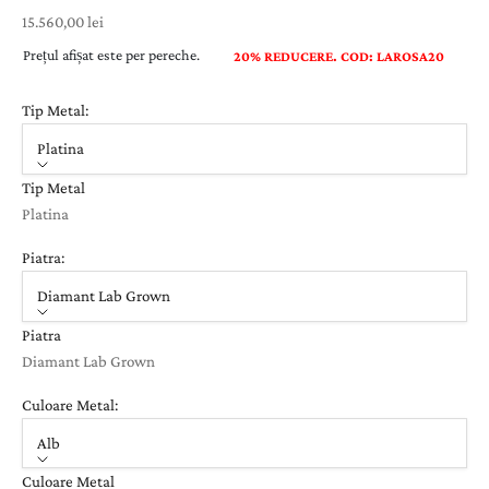
Preț cu reducere
15.560,00 lei
Prețul afișat este per pereche.
20% REDUCERE. COD: LAROSA20
Tip Metal:
Platina
Tip Metal
Platina
Piatra:
Diamant Lab Grown
Piatra
Diamant Lab Grown
Culoare Metal:
Alb
Culoare Metal