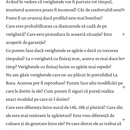
Având în vedere că verighetele vor fi purtate tot timpul,
interiorul acestora poate fi incomod? Cât de confortabil este?
Poate fi un avantaj dacă profilul este mai bombat?
Care este probabilitatea ca diamantele să cadă de pe
verighetă? Care este procedura în această situație? Este
acoperit de garanție?
Ce putem face dacă verighetele se zgârie o dată cu trecerea
timpului? La o verighetă cu finisaj mat, acesta se mai duce în
timp? Verighetele cu finisaj lucios se zgârie mai repede?
Nu am găsit verighetele care ne-au plăcut în portofoliul La
Rosa. Acestea pot fi reproduse? Putem face alte modificări pe
care le dorim la ele? Cum putem fi siguri că puteți realiza
exact modelul pe care ni-l dorim?
Care este diferența între aurul de 14k, 18k și platină? Care din
ele este mai rezistent la zgârieturi? Este vreo diferență de
culoare și de greutate între ele? Pe care dintre ele ar trebui să