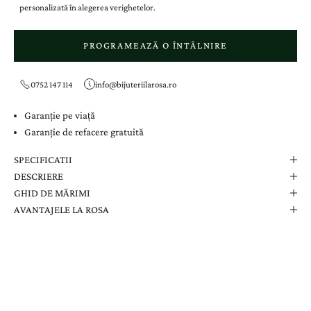
personalizată în alegerea verighetelor.
PROGRAMEAZĂ O ÎNTÂLNIRE
0752 147 114
info@bijuteriilarosa.ro
Garanție pe viață
Garanție de refacere gratuită
SPECIFICATII
DESCRIERE
GHID DE MĂRIMI
AVANTAJELE LA ROSA
Comanda Dvs. Conține