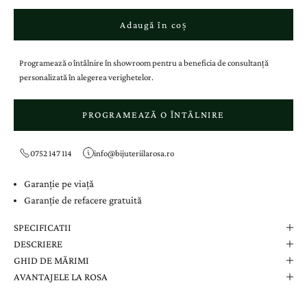
Adaugă în coș
Programează o întâlnire în showroom pentru a beneficia de consultanță
personalizată în alegerea verighetelor.
PROGRAMEAZĂ O ÎNTÂLNIRE
0752 147 114
info@bijuteriilarosa.ro
Garanție pe viață
Garanție de refacere gratuită
SPECIFICATII
DESCRIERE
GHID DE MĂRIMI
AVANTAJELE LA ROSA