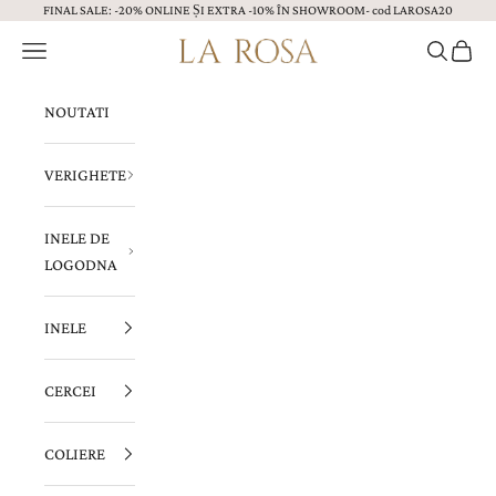
FINAL SALE: -20% ONLINE ȘI EXTRA -10% ÎN SHOWROOM- cod LAROSA20
Sari la continut
Menu
Caută
Coș
Bijuterii LA ROSA
NOUTATI
VERIGHETE
INELE DE
LOGODNA
INELE
CERCEI
COLIERE