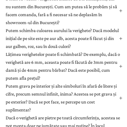
nu suntem din București. Cum am putea să le probăm și să
facem comanda, fară a fi necesar să ne deplasăm în
showroom-ul din București?
Putem schimba culoarea aurului la verighete? Dacă modelul
inițial de pe site este pe aur alb, acesta poate fi făcut și din
aur galben, roz, sau în două culori?
Lățimea verighetelor poate fi schimbată? De exemplu, dacă o
verighetă are 6 mm, aceasta poate fi făcută de 3mm pentru
damă și de 4mm pentru bărbat? Dacă este posibil, cum
putem afla prețul?
Putem grava pe interior și alte simboluri în afară de litere și
cifre, precum semnul infinit, inima? Acestea se pot grava și
pe exterior? Dacă se pot face, se percepe un cost
suplimentar?
Dacă o verighetă are pietre pe toată circumferința, acestea se
pot monta doar pe jumătate sau mai puține? În locul