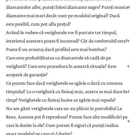
diamantelor albe, puteți folosi diamante negre? Puteți monta
diamante mai mari decât sunt pe modelul original? Dacă
este posibil, cum pot afla prețul?
Având în vedere că verighetele vor fi purtate tot timpul,
interiorul acestora poate fi incomod? Cât de confortabil este?
Poate fi un avantaj dacă profilul este mai bombat?
Care este probabilitatea ca diamantele să cadă de pe
verighetă? Care este procedura în această situație? Este
acoperit de garanție?
Ce putem face dacă verighetele se zgârie o dată cu trecerea
timpului? La o verighetă cu finisaj mat, acesta se mai duce în
timp? Verighetele cu finisaj lucios se zgârie mai repede?
Nu am găsit verighetele care ne-au plăcut în portofoliul La
Rosa. Acestea pot fi reproduse? Putem face alte modificări pe
care le dorim la ele? Cum putem fi siguri că puteți realiza
exact modelul pe care ni-l dorim?