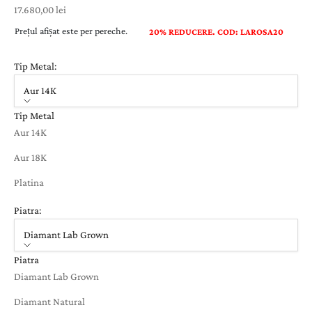
Preț cu reducere
17.680,00 lei
Prețul afișat este per pereche.
20% REDUCERE. COD: LAROSA20
Tip Metal:
Aur 14K
Tip Metal
Aur 14K
Aur 18K
Platina
Piatra:
Diamant Lab Grown
Piatra
Diamant Lab Grown
Diamant Natural