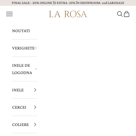
FINAL SALE: -20% ONLINE ȘI EXTRA -10% ÎN SHOWROOM- cod LAROSA20
Sari la continut
Menu
Caută
Coș
Bijuterii LA ROSA
NOUTATI
VERIGHETE
INELE DE
LOGODNA
INELE
CERCEI
COLIERE