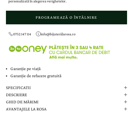
personalizată în alegerea verighetelor.
PROGRAMEAZĂ O ÎNTÂLNIRE
0752 147 114
info@bijuteriilarosa.ro
Garanție pe viață
Garanție de refacere gratuită
SPECIFICATII
DESCRIERE
GHID DE MĂRIMI
AVANTAJELE LA ROSA