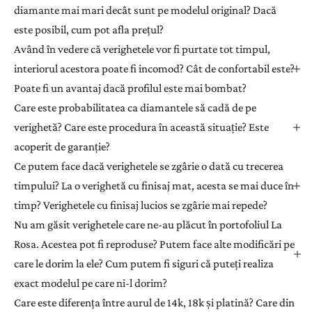
diamante mai mari decât sunt pe modelul original? Dacă
este posibil, cum pot afla prețul?
Având în vedere că verighetele vor fi purtate tot timpul,
interiorul acestora poate fi incomod? Cât de confortabil este?
Poate fi un avantaj dacă profilul este mai bombat?
Care este probabilitatea ca diamantele să cadă de pe
verighetă? Care este procedura în această situație? Este
acoperit de garanție?
Ce putem face dacă verighetele se zgârie o dată cu trecerea
timpului? La o verighetă cu finisaj mat, acesta se mai duce în
timp? Verighetele cu finisaj lucios se zgârie mai repede?
Nu am găsit verighetele care ne-au plăcut în portofoliul La
Rosa. Acestea pot fi reproduse? Putem face alte modificări pe
care le dorim la ele? Cum putem fi siguri că puteți realiza
exact modelul pe care ni-l dorim?
Care este diferența între aurul de 14k, 18k și platină? Care din