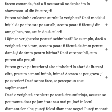
facem comanda, fară a fi necesar să ne deplasăm în
showroom-ul din București?
Putem schimba culoarea aurului la verighete? Dacă modelul
inițial de pe site este pe aur alb, acesta poate fi făcut și din
aur galben, roz, sau în două culori?
Lățimea verighetelor poate fi schimbată? De exemplu, dacă o
verighetă are 6 mm, aceasta poate fi făcută de 3mm pentru
damă și de 4mm pentru bărbat? Dacă este posibil, cum
putem afla prețul?
Putem grava pe interior și alte simboluri în afară de litere și
cifre, precum semnul infinit, inima? Acestea se pot grava și
pe exterior? Dacă se pot face, se percepe un cost
suplimentar?
Dacă o verighetă are pietre pe toată circumferința, acestea se
pot monta doar pe jumătate sau mai puține? În locul
diamantelor albe, puteți folosi diamante negre? Puteți monta