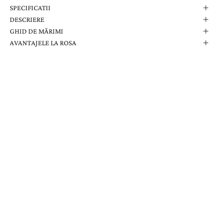
SPECIFICATII
DESCRIERE
GHID DE MĂRIMI
AVANTAJELE LA ROSA
Comanda Dvs. Conține
Cutie Elegantă La Rosa
Certificat de Garanție
Garanție pe Viață