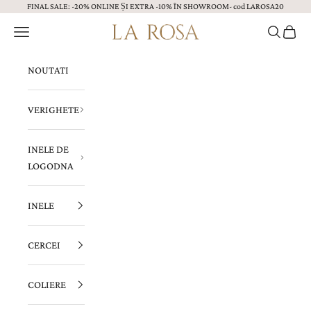
FINAL SALE: -20% ONLINE ȘI EXTRA -10% ÎN SHOWROOM- cod LAROSA20
Sari la continut
Menu
Caută
Coș
Bijuterii LA ROSA
NOUTATI
VERIGHETE
INELE DE
LOGODNA
INELE
CERCEI
COLIERE