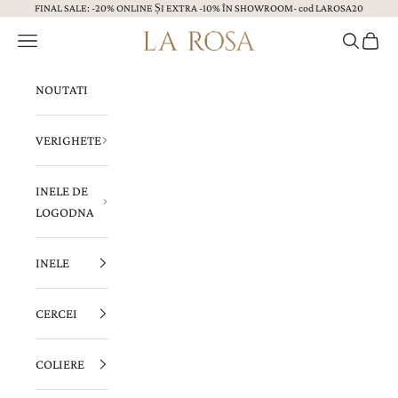
FINAL SALE: -20% ONLINE ȘI EXTRA -10% ÎN SHOWROOM- cod LAROSA20
Sari la continut
Menu
Caută
Coș
Bijuterii LA ROSA
NOUTATI
VERIGHETE
INELE DE
LOGODNA
INELE
CERCEI
COLIERE