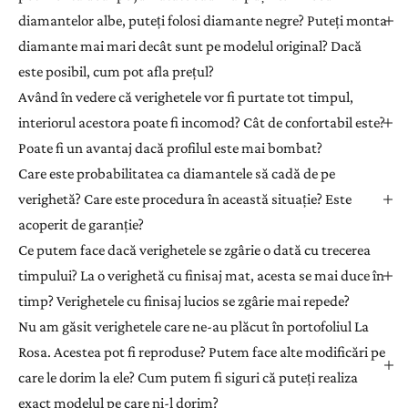
diamantelor albe, puteți folosi diamante negre? Puteți monta
diamante mai mari decât sunt pe modelul original? Dacă
este posibil, cum pot afla prețul?
Având în vedere că verighetele vor fi purtate tot timpul,
interiorul acestora poate fi incomod? Cât de confortabil este?
Poate fi un avantaj dacă profilul este mai bombat?
Care este probabilitatea ca diamantele să cadă de pe
verighetă? Care este procedura în această situație? Este
acoperit de garanție?
Ce putem face dacă verighetele se zgârie o dată cu trecerea
timpului? La o verighetă cu finisaj mat, acesta se mai duce în
timp? Verighetele cu finisaj lucios se zgârie mai repede?
Nu am găsit verighetele care ne-au plăcut în portofoliul La
Rosa. Acestea pot fi reproduse? Putem face alte modificări pe
care le dorim la ele? Cum putem fi siguri că puteți realiza
exact modelul pe care ni-l dorim?