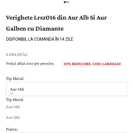
Verighete Lrsz016 din Aur Alb Si Aur
Galben cu Diamante
DISPONIBIL LA COMANDĂ ÎN 14 ZILE
Preț cu reducere
6.084,00 lei
Prețul afișat este per pereche.
20% REDUCERE. COD: LAROSA20
Tip Metal:
Aur 14K
Tip Metal
Aur 14K
Aur 18K
Piatra: