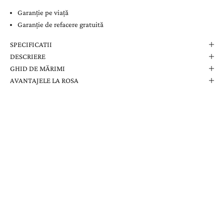
Garanție pe viață
Garanție de refacere gratuită
SPECIFICATII
DESCRIERE
GHID DE MĂRIMI
AVANTAJELE LA ROSA
Comanda Dvs. Conține
Cutie Elegantă La Rosa
Certificat de Garanție
Garanție pe Viață