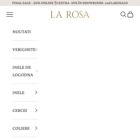
FINAL SALE: -20% ONLINE ȘI EXTRA -10% ÎN SHOWROOM- cod LAROSA20
Sari la continut
Menu
Caută
Coș
Bijuterii LA ROSA
NOUTATI
VERIGHETE
INELE DE
LOGODNA
INELE
CERCEI
COLIERE