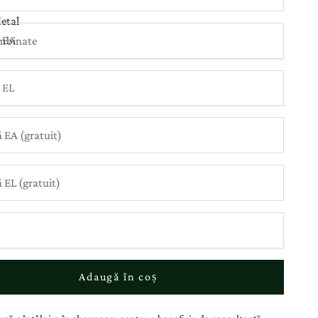
etal
mbinate
Adaugă în coș