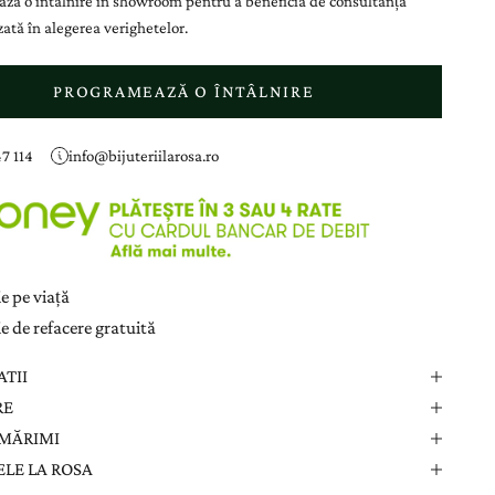
ză o întâlnire în showroom pentru a beneficia de consultanță
ată în alegerea verighetelor.
PROGRAMEAZĂ O ÎNTÂLNIRE
7 114
info@bijuteriilarosa.ro
e pe viață
e de refacere gratuită
ATII
RE
 MĂRIMI
LE LA ROSA