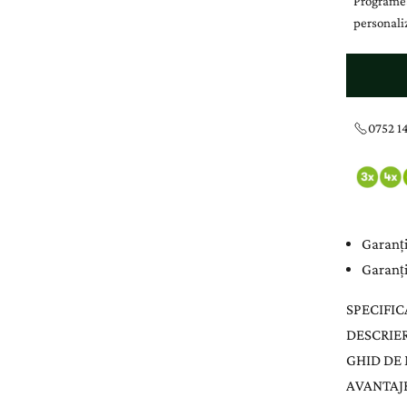
Programea
personaliz
0752 14
Garanți
Garanți
SPECIFIC
DESCRIE
GHID DE
AVANTAJE