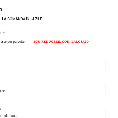
n
L LA COMANDĂ ÎN 14 ZILE
ducere
 lei
t este per pereche.
20% REDUCERE. COD: LAROSA20
:
tre
etal:
e
Combinate