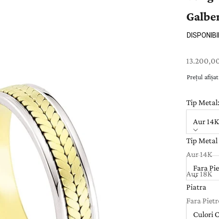
Galbe
DISPONIBI
Preț cu re
13.200,00
Prețul afișa
Tip Metal
Aur 14K
Tip Metal
Piatra:
Aur 14K
Fara Pie
Aur 18K
Piatra
Culoare M
Fara Pietr
Culori 