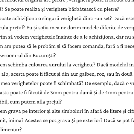
ă? Se poate realiza și verigheta bărbătească cu pietre?
poate achiziționa o singură verighetă dintr-un set? Dacă est
cula prețul? Eu și soția mea ne dorim modele diferite de verig
im să vedem verighetele înainte de a le achiziționa, dar nu 
 am putea să le probăm și să facem comanda, fară a fi nece
wroom-ul din București?
em schimba culoarea aurului la verighete? Dacă modelul iniți
 alb, acesta poate fi făcut și din aur galben, roz, sau în două
imea verighetelor poate fi schimbată? De exemplu, dacă o v
asta poate fi făcută de 3mm pentru damă și de 4mm pentru
ibil, cum putem afla prețul?
em grava pe interior și alte simboluri în afară de litere și c
init, inima? Acestea se pot grava și pe exterior? Dacă se pot f
limentar?