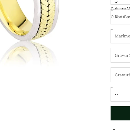
Culoare M
Culori Co