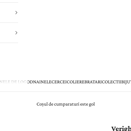
INELE DE LOGODNA
INELE
CERCEI
COLIERE
BRATARI
COLECTII
BIJU
Coșul de cumparaturi este gol
Verigh