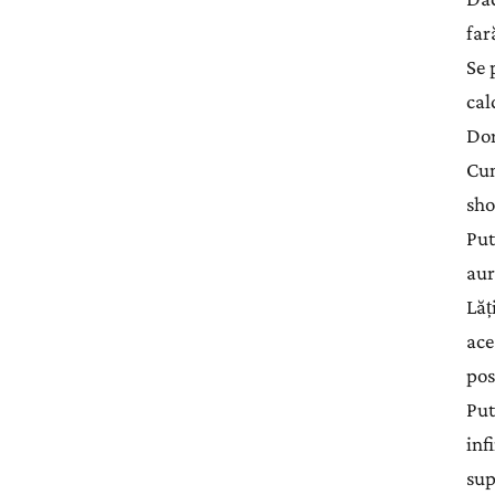
far
Se 
cal
Dor
Cum
sho
Put
aur
Lăț
ace
pos
Put
inf
sup