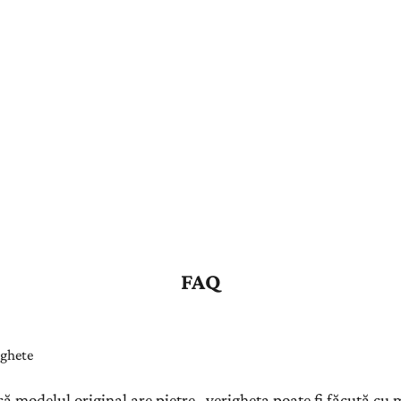
FAQ
ighete
ă modelul original are pietre , verigheta poate fi făcută cu 