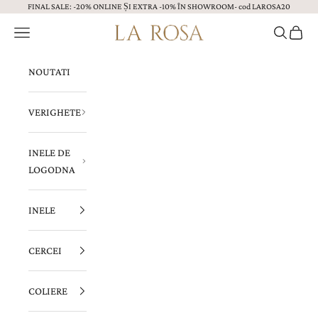
FINAL SALE: -20% ONLINE ȘI EXTRA -10% ÎN SHOWROOM- cod LAROSA20
Sari la continut
Menu
Caută
Coș
Bijuterii LA ROSA
NOUTATI
VERIGHETE
INELE DE
LOGODNA
INELE
CERCEI
COLIERE