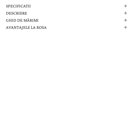
SPECIFICATII
DESCRIERE
GHID DE MĂRIMI
AVANTAJELE LA ROSA
Comanda Dvs. Conține
Cutie Elegantă La Rosa
Certificat de Garanție
Garanție pe Viață