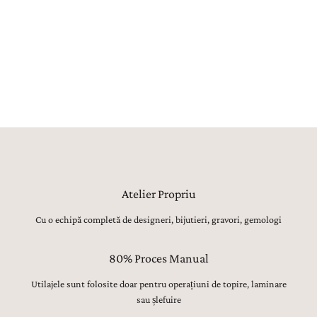
realizat manual, utilajele având strict rolul de topire, laminare sau
șlefuire inițială. Toate celelalte operațiuni, de la modelarea formei,
ajustarea proporțiilor și finisarea suprafețelor, până la montarea
atentă a pietrelor prețioase, lustruirea finală și verificarea fiecărui
detaliu, sunt realizate manual, cu migală, precizie și respect pentru
tradiția bijuteriilor fine.
Atelier Propriu
Cu o echipă completă de designeri, bijutieri, gravori, gemologi
80% Proces Manual
Utilajele sunt folosite doar pentru operațiuni de topire, laminare
sau șlefuire