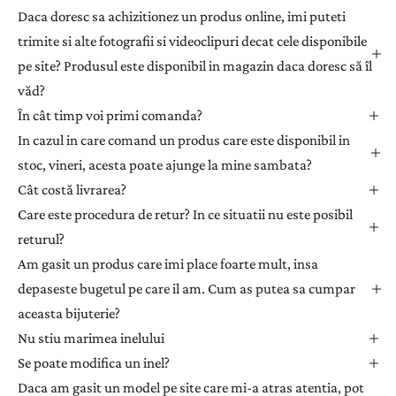
a
Daca doresc sa achizitionez un produs online, imi puteti
ț
trimite si alte fotografii si videoclipuri decat cele disponibile
i
pe site? Produsul este disponibil in magazin daca doresc să îl
-
văd?
v
ă
În cât timp voi primi comanda?
l
In cazul in care comand un produs care este disponibil in
a
stoc, vineri, acesta poate ajunge la mine sambata?
n
Cât costă livrarea?
e
Care este procedura de retur? In ce situatii nu este posibil
w
returul?
s
l
Am gasit un produs care imi place foarte mult, insa
e
depaseste bugetul pe care il am. Cum as putea sa cumpar
t
aceasta bijuterie?
t
Nu stiu marimea inelului
e
Se poate modifica un inel?
r
Daca am gasit un model pe site care mi-a atras atentia, pot
p