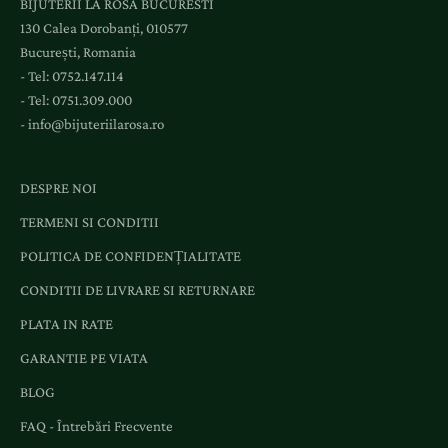
BIJUTERII LA ROSA BUCURESTI
a
130 Calea Dorobanți, 010577
e
București, Romania
v
- Tel:
0752.147.114
e
- Tel:
0751.309.000
n
-
info@bijuteriilarosa.ro
i
m
e
DESPRE NOI
n
TERMENI SI CONDITII
t
e
POLITICA DE CONFIDENȚIALITATE
ș
CONDITII DE LIVRARE SI RETURNARE
i
o
PLATA IN RATE
f
GARANTIE PE VIATA
e
BLOG
r
t
FAQ - Întrebări Frecvente
e