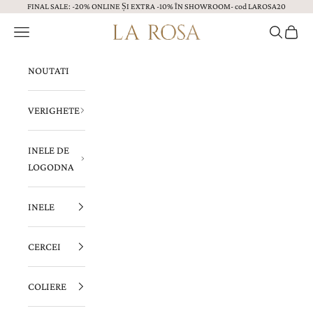
FINAL SALE: -20% ONLINE ȘI EXTRA -10% ÎN SHOWROOM- cod LAROSA20
Sari la continut
Menu
Caută
Coș
Bijuterii LA ROSA
NOUTATI
VERIGHETE
INELE DE
LOGODNA
INELE
CERCEI
COLIERE