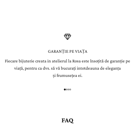
integrată manual în bijuterii create pentru a dăinui o viață.
l
e
t
t
e
GARANȚIE PE VIAȚA
Fiecare bijuterie creata in atelierul la Rosa este însoțită de garanție pe
r
viață, pentru ca dvs. să vă bucurați intotdeauna de eleganța
Î
și frumusețea ei.
n
r
e
g
i
s
FAQ
t
r