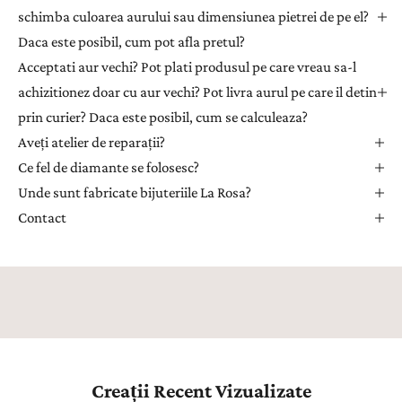
e
schimba culoarea aurului sau dimensiunea pietrei de pe el?
n
Daca este posibil, cum pot afla pretul?
t
Acceptati aur vechi? Pot plati produsul pe care vreau sa-l
r
achizitionez doar cu aur vechi? Pot livra aurul pe care il detin
u
prin curier? Daca este posibil, cum se calculeaza?
a
Aveți atelier de reparații?
p
r
Ce fel de diamante se folosesc?
i
Unde sunt fabricate bijuteriile La Rosa?
m
Contact
i
i
n
s
p
i
r
a
Creații Recent Vizualizate