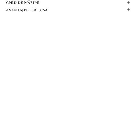
GHID DE MĂRIMI
AVANTAJELE LA ROSA
Comanda Dvs. Conține
Cutie Elegantă La Rosa
Certificat de Garanție
Garanție pe Viață