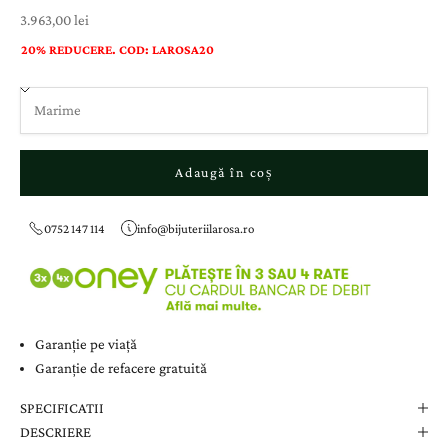
Preț cu reducere
3.963,00 lei
20% REDUCERE. COD: LAROSA20
Adaugă în coș
0752 147 114
info@bijuteriilarosa.ro
Garanție pe viață
Garanție de refacere gratuită
SPECIFICATII
DESCRIERE