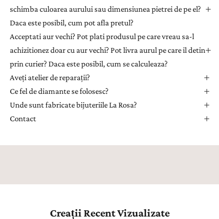
e
schimba culoarea aurului sau dimensiunea pietrei de pe el?
n
Daca este posibil, cum pot afla pretul?
t
Acceptati aur vechi? Pot plati produsul pe care vreau sa-l
r
achizitionez doar cu aur vechi? Pot livra aurul pe care il detin
u
prin curier? Daca este posibil, cum se calculeaza?
a
Aveți atelier de reparații?
p
r
Ce fel de diamante se folosesc?
i
Unde sunt fabricate bijuteriile La Rosa?
m
Contact
i
i
n
s
p
i
r
a
Creații Recent Vizualizate