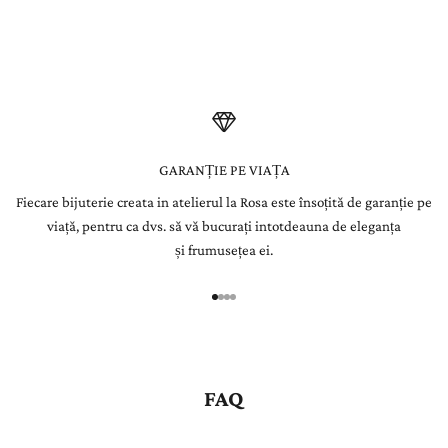
integrată manual în bijuterii create pentru a dăinui o viață.
l
e
t
t
e
GARANȚIE PE VIAȚA
Fiecare bijuterie creata in atelierul la Rosa este însoțită de garanție pe
r
viață, pentru ca dvs. să vă bucurați intotdeauna de eleganța
Î
și frumusețea ei.
n
r
e
g
i
s
FAQ
t
r