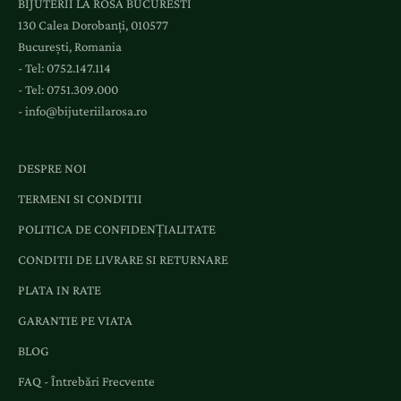
BIJUTERII LA ROSA BUCURESTI
a
130 Calea Dorobanți, 010577
e
București, Romania
v
- Tel:
0752.147.114
e
- Tel:
0751.309.000
n
-
info@bijuteriilarosa.ro
i
m
e
DESPRE NOI
n
TERMENI SI CONDITII
t
e
POLITICA DE CONFIDENȚIALITATE
ș
CONDITII DE LIVRARE SI RETURNARE
i
o
PLATA IN RATE
f
GARANTIE PE VIATA
e
BLOG
r
t
FAQ - Întrebări Frecvente
e