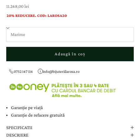
Preț cu reducere
11.268,00 lei
20% REDUCERE. COD: LAROSA20
Adaugă în coș
0752 147 114
info@bijuteriilarosa.ro
Garanție pe viață
Garanție de refacere gratuită
SPECIFICATII
DESCRIERE