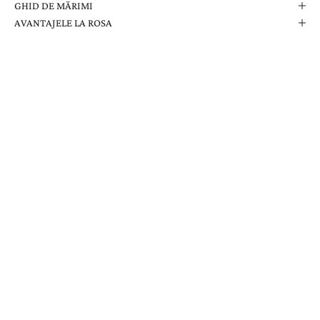
GHID DE MĂRIMI
AVANTAJELE LA ROSA
Comanda Dvs. Conține
Cutie Elegantă La Rosa
Certificat de Garanție
Garanție pe Viață