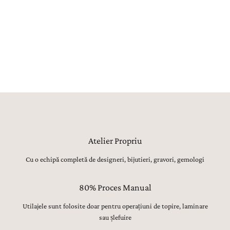
realizat manual, utilajele având strict rolul de topire, laminare sau
șlefuire inițială. Toate celelalte operațiuni, de la modelarea formei,
ajustarea proporțiilor și finisarea suprafețelor, până la montarea
atentă a pietrelor prețioase, lustruirea finală și verificarea fiecărui
detaliu, sunt realizate manual, cu migală, precizie și respect pentru
tradiția bijuteriilor fine.
Atelier Propriu
Cu o echipă completă de designeri, bijutieri, gravori, gemologi
80% Proces Manual
Utilajele sunt folosite doar pentru operațiuni de topire, laminare
sau șlefuire