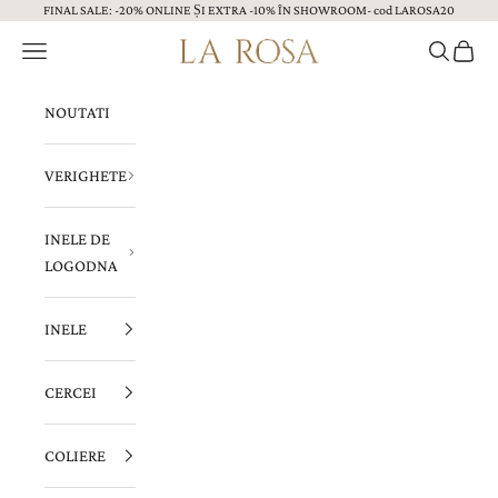
FINAL SALE: -20% ONLINE ȘI EXTRA -10% ÎN SHOWROOM- cod LAROSA20
Sari la continut
Menu
Caută
Coș
Bijuterii LA ROSA
NOUTATI
VERIGHETE
INELE DE
LOGODNA
INELE
CERCEI
COLIERE