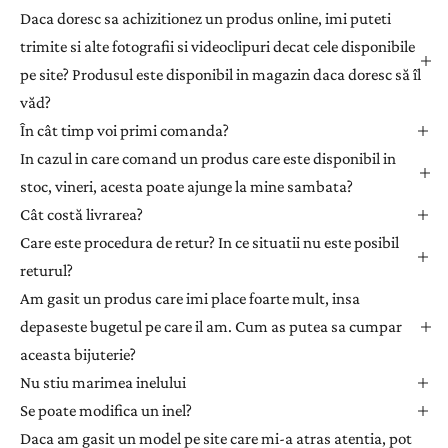
a
Daca doresc sa achizitionez un produs online, imi puteti
ț
trimite si alte fotografii si videoclipuri decat cele disponibile
i
pe site? Produsul este disponibil in magazin daca doresc să îl
-
văd?
v
ă
În cât timp voi primi comanda?
l
In cazul in care comand un produs care este disponibil in
a
stoc, vineri, acesta poate ajunge la mine sambata?
n
Cât costă livrarea?
e
Care este procedura de retur? In ce situatii nu este posibil
w
returul?
s
l
Am gasit un produs care imi place foarte mult, insa
e
depaseste bugetul pe care il am. Cum as putea sa cumpar
t
aceasta bijuterie?
t
Nu stiu marimea inelului
e
Se poate modifica un inel?
r
Daca am gasit un model pe site care mi-a atras atentia, pot
p