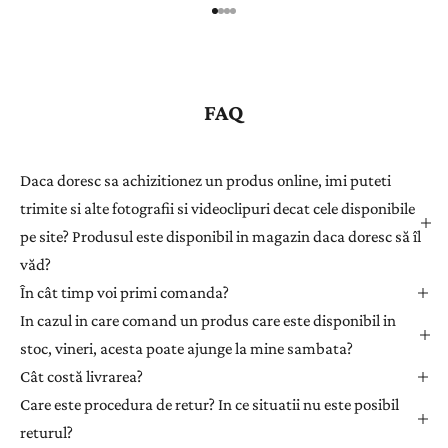
r
e
g
i
s
FAQ
t
r
a
Daca doresc sa achizitionez un produs online, imi puteti
ț
trimite si alte fotografii si videoclipuri decat cele disponibile
i
pe site? Produsul este disponibil in magazin daca doresc să îl
-
văd?
v
ă
În cât timp voi primi comanda?
l
In cazul in care comand un produs care este disponibil in
a
stoc, vineri, acesta poate ajunge la mine sambata?
n
Cât costă livrarea?
e
Care este procedura de retur? In ce situatii nu este posibil
w
returul?
s