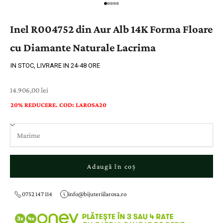
Inel R004752 din Aur Alb 14K Forma Floare
cu Diamante Naturale Lacrima
IN STOC, LIVRARE IN 24-48 ORE
Preț cu reducere
14.906,00 lei
20% REDUCERE. COD: LAROSA20
Adaugă în coș
0752 147 114
info@bijuteriilarosa.ro