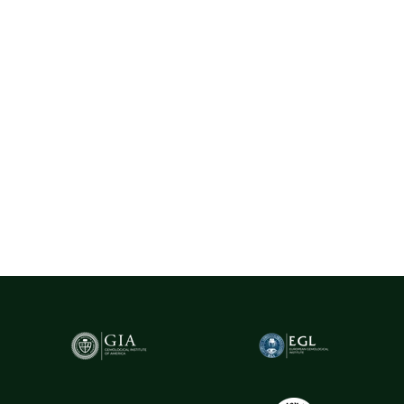
La Rosa utilizează exclusiv diamante naturale provenite din surse
certificate, selectate cu rigurozitate din centre gemologice
recunoscute la nivel internațional, precum Belgia (Anvers) - unul
dintre cele mai importante hub-uri mondiale pentru
tranzacționarea și expertizarea diamantelor.
Pentru un plus de transparență și siguranță,
diamantele naturale
cu greutatea de peste 0.20ct sunt însoțite de certificare GIA
(Gemological Institute of America)
- cel mai prestigios institut
gemologic din lume. Acest certificat atestă în mod obiectiv
caracteristicile fiecărui diamant, oferind garanția valorii și a
autenticității sale.