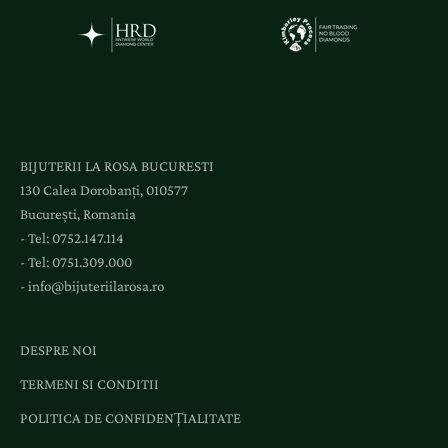
i
a
c
c
e
s
l
BIJUTERII LA ROSA BUCURESTI
a
130 Calea Dorobanți, 010577
e
București, Romania
v
- Tel:
0752.147.114
e
- Tel:
0751.309.000
n
-
info@bijuteriilarosa.ro
i
m
e
DESPRE NOI
n
TERMENI SI CONDITII
t
e
POLITICA DE CONFIDENȚIALITATE
ș