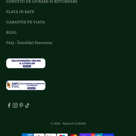
CONDITII DE LIVRARE SI RETURNARE
i
o
PLATA IN RATE
f
GARANTIE PE VIATA
e
BLOG
r
t
FAQ - Întrebări Frecvente
e
d
e
d
i
c
a
t
e
.
© 2026 - Bijuterii LA ROSA