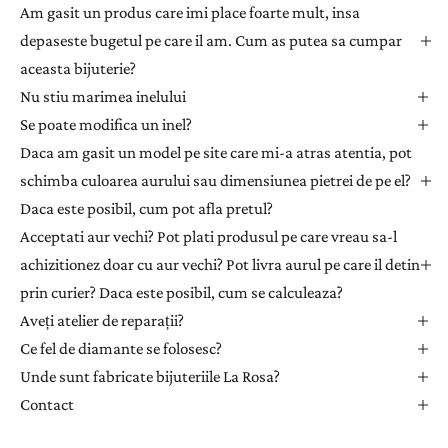
l
Am gasit un produs care imi place foarte mult, insa
e
depaseste bugetul pe care il am. Cum as putea sa cumpar
t
aceasta bijuterie?
t
Nu stiu marimea inelului
e
Se poate modifica un inel?
r
Daca am gasit un model pe site care mi-a atras atentia, pot
p
e
schimba culoarea aurului sau dimensiunea pietrei de pe el?
n
Daca este posibil, cum pot afla pretul?
t
Acceptati aur vechi? Pot plati produsul pe care vreau sa-l
r
achizitionez doar cu aur vechi? Pot livra aurul pe care il detin
u
prin curier? Daca este posibil, cum se calculeaza?
a
Aveți atelier de reparații?
p
r
Ce fel de diamante se folosesc?
i
Unde sunt fabricate bijuteriile La Rosa?
m
Contact
i
i