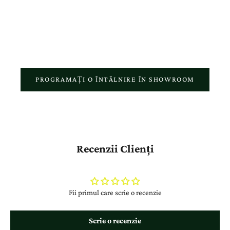
atelierul nostru reflectă pasiunea pentru meșteșugul autentic și
respectul față de povestea fiecărui client.
PROGRAMAȚI O ÎNTĂLNIRE ÎN SHOWROOM
Recenzii Clienți
Fii primul care scrie o recenzie
Scrie o recenzie