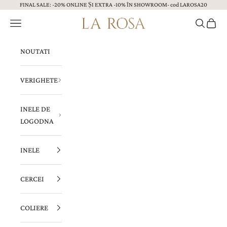
FINAL SALE: -20% ONLINE ȘI EXTRA -10% ÎN SHOWROOM- cod LAROSA20
Sari la continut
Menu
Caută
Coș
Bijuterii LA ROSA
NOUTATI
VERIGHETE
INELE DE
LOGODNA
INELE
CERCEI
COLIERE