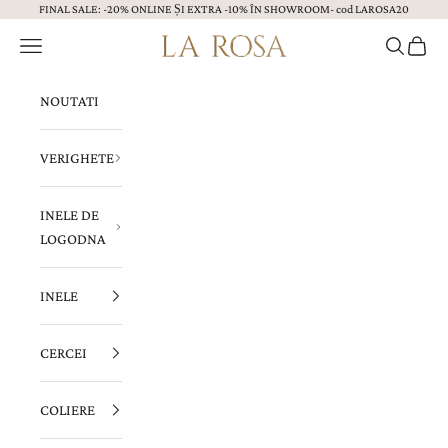
FINAL SALE: -20% ONLINE ȘI EXTRA -10% ÎN SHOWROOM- cod LAROSA20
Sari la continut
Menu
Caută
Coș
Bijuterii LA ROSA
NOUTATI
VERIGHETE
INELE DE
LOGODNA
INELE
CERCEI
COLIERE