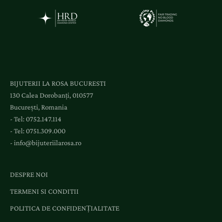
i
a
c
c
e
s
l
BIJUTERII LA ROSA BUCURESTI
a
130 Calea Dorobanți, 010577
e
București, Romania
v
- Tel:
0752.147.114
e
- Tel:
0751.309.000
n
-
info@bijuteriilarosa.ro
i
m
e
DESPRE NOI
n
TERMENI SI CONDITII
t
e
POLITICA DE CONFIDENȚIALITATE
ș