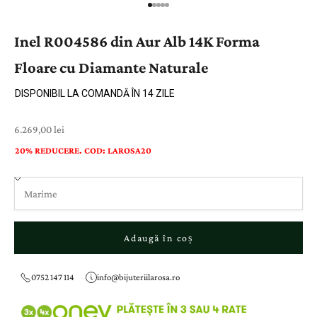
Inel R004586 din Aur Alb 14K Forma
Floare cu Diamante Naturale
DISPONIBIL LA COMANDĂ ÎN 14 ZILE
Preț cu reducere
6.269,00 lei
20% REDUCERE. COD: LAROSA20
Adaugă în coș
0752 147 114
info@bijuteriilarosa.ro