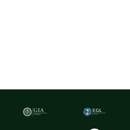
La Rosa utilizează exclusiv diamante naturale provenite din surse
certificate, selectate cu rigurozitate din centre gemologice
recunoscute la nivel internațional, precum Belgia (Anvers) - unul
dintre cele mai importante hub-uri mondiale pentru
tranzacționarea și expertizarea diamantelor.
Pentru un plus de transparență și siguranță,
diamantele naturale
cu greutatea de peste 0.20ct sunt însoțite de certificare GIA
(Gemological Institute of America)
- cel mai prestigios institut
gemologic din lume. Acest certificat atestă în mod obiectiv
caracteristicile fiecărui diamant, oferind garanția valorii și a
autenticității sale.