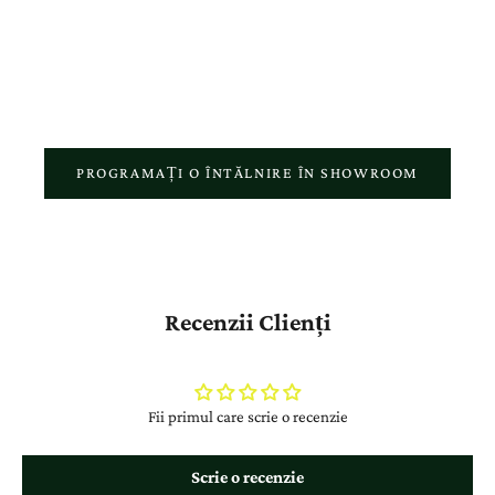
atelierul nostru reflectă pasiunea pentru meșteșugul autentic și
respectul față de povestea fiecărui client.
PROGRAMAȚI O ÎNTĂLNIRE ÎN SHOWROOM
Recenzii Clienți
Fii primul care scrie o recenzie
Scrie o recenzie