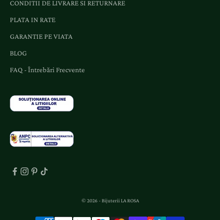
CONDITII DE LIVRARE SI RETURNARE
i
o
PLATA IN RATE
f
GARANTIE PE VIATA
e
BLOG
r
t
FAQ - Întrebări Frecvente
e
d
e
d
i
c
a
t
e
.
© 2026 - Bijuterii LA ROSA