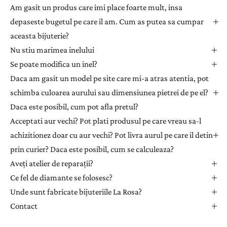
l
Am gasit un produs care imi place foarte mult, insa
e
depaseste bugetul pe care il am. Cum as putea sa cumpar
t
aceasta bijuterie?
t
Nu stiu marimea inelului
e
Se poate modifica un inel?
r
Daca am gasit un model pe site care mi-a atras atentia, pot
p
e
schimba culoarea aurului sau dimensiunea pietrei de pe el?
n
Daca este posibil, cum pot afla pretul?
t
Acceptati aur vechi? Pot plati produsul pe care vreau sa-l
r
achizitionez doar cu aur vechi? Pot livra aurul pe care il detin
u
prin curier? Daca este posibil, cum se calculeaza?
a
Aveți atelier de reparații?
p
r
Ce fel de diamante se folosesc?
i
Unde sunt fabricate bijuteriile La Rosa?
m
Contact
i
i