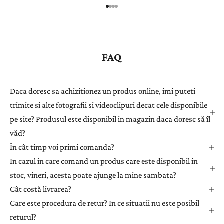
r
e
g
i
s
FAQ
t
r
a
Daca doresc sa achizitionez un produs online, imi puteti
ț
trimite si alte fotografii si videoclipuri decat cele disponibile
i
pe site? Produsul este disponibil in magazin daca doresc să îl
-
văd?
v
ă
În cât timp voi primi comanda?
l
In cazul in care comand un produs care este disponibil in
a
stoc, vineri, acesta poate ajunge la mine sambata?
n
Cât costă livrarea?
e
Care este procedura de retur? In ce situatii nu este posibil
w
returul?
s