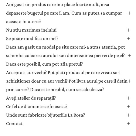
l
Am gasit un produs care imi place foarte mult, insa
e
depaseste bugetul pe care il am. Cum as putea sa cumpar
t
aceasta bijuterie?
t
Nu stiu marimea inelului
e
Se poate modifica un inel?
r
Daca am gasit un model pe site care mi-a atras atentia, pot
p
e
schimba culoarea aurului sau dimensiunea pietrei de pe el?
n
Daca este posibil, cum pot afla pretul?
t
Acceptati aur vechi? Pot plati produsul pe care vreau sa-l
r
achizitionez doar cu aur vechi? Pot livra aurul pe care il detin
u
prin curier? Daca este posibil, cum se calculeaza?
a
Aveți atelier de reparații?
p
r
Ce fel de diamante se folosesc?
i
Unde sunt fabricate bijuteriile La Rosa?
m
Contact
i
i