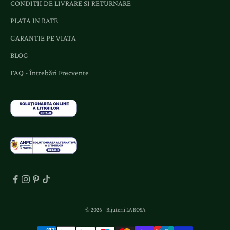
CONDITII DE LIVRARE SI RETURNARE
i
o
PLATA IN RATE
f
GARANTIE PE VIATA
e
BLOG
r
t
FAQ - Întrebări Frecvente
e
d
e
d
i
c
a
t
e
.
© 2026 - Bijuterii LA ROSA