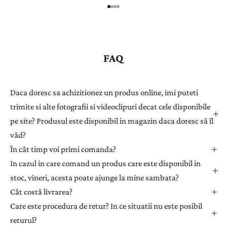
r
e
g
i
s
FAQ
t
r
a
Daca doresc sa achizitionez un produs online, imi puteti
ț
trimite si alte fotografii si videoclipuri decat cele disponibile
i
pe site? Produsul este disponibil in magazin daca doresc să îl
-
văd?
v
ă
În cât timp voi primi comanda?
l
In cazul in care comand un produs care este disponibil in
a
stoc, vineri, acesta poate ajunge la mine sambata?
n
Cât costă livrarea?
e
Care este procedura de retur? In ce situatii nu este posibil
w
returul?
s