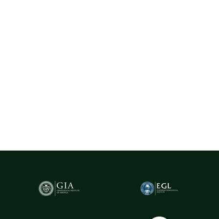
La Rosa utilizează exclusiv diamante naturale provenite din surse
certificate, selectate cu rigurozitate din centre gemologice
recunoscute la nivel internațional, precum Belgia (Anvers) - unul
dintre cele mai importante hub-uri mondiale pentru
tranzacționarea și expertizarea diamantelor.
Pentru un plus de transparență și siguranță,
diamantele naturale
cu greutatea de peste 0.20ct sunt însoțite de certificare GIA
(Gemological Institute of America)
- cel mai prestigios institut
gemologic din lume. Acest certificat atestă în mod obiectiv
caracteristicile fiecărui diamant, oferind garanția valorii și a
autenticității sale.