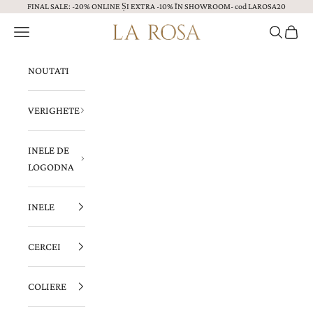
FINAL SALE: -20% ONLINE ȘI EXTRA -10% ÎN SHOWROOM- cod LAROSA20
Sari la continut
Menu
Caută
Coș
Bijuterii LA ROSA
NOUTATI
VERIGHETE
INELE DE
LOGODNA
INELE
CERCEI
COLIERE