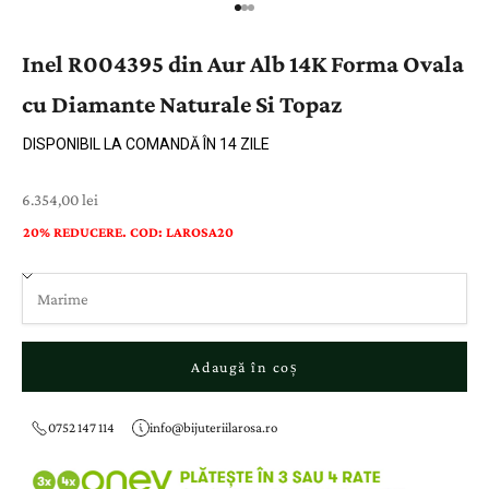
Inel R004395 din Aur Alb 14K Forma Ovala
cu Diamante Naturale Si Topaz
DISPONIBIL LA COMANDĂ ÎN 14 ZILE
Preț cu reducere
6.354,00 lei
20% REDUCERE. COD: LAROSA20
Adaugă în coș
0752 147 114
info@bijuteriilarosa.ro