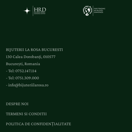
i
a
c
c
e
s
l
BIJUTERII LA ROSA BUCURESTI
a
130 Calea Dorobanți, 010577
e
București, Romania
v
- Tel:
0752.147.114
e
- Tel:
0751.309.000
n
-
info@bijuteriilarosa.ro
i
m
e
DESPRE NOI
n
TERMENI SI CONDITII
t
e
POLITICA DE CONFIDENȚIALITATE
ș