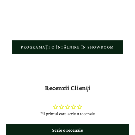
atelierul nostru reflectă pasiunea pentru meșteșugul autentic și
respectul față de povestea fiecărui client.
PROGRAMAȚI O ÎNTĂLNIRE ÎN SHOWROOM
Recenzii Clienți
Fii primul care scrie o recenzie
Scrie o recenzie