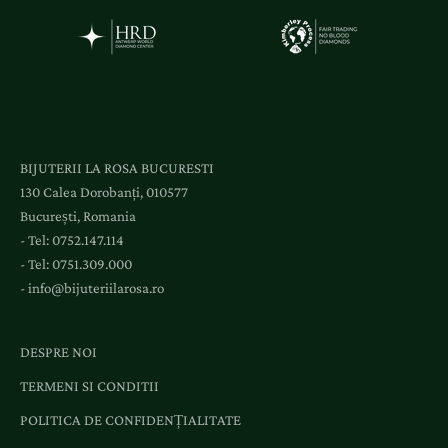
i
a
c
c
e
s
l
BIJUTERII LA ROSA BUCURESTI
a
130 Calea Dorobanți, 010577
e
București, Romania
v
- Tel:
0752.147.114
e
- Tel:
0751.309.000
n
-
info@bijuteriilarosa.ro
i
m
e
DESPRE NOI
n
TERMENI SI CONDITII
t
e
POLITICA DE CONFIDENȚIALITATE
ș