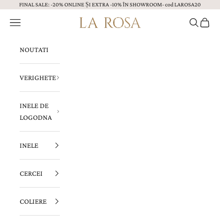
FINAL SALE: -20% ONLINE ȘI EXTRA -10% ÎN SHOWROOM- cod LAROSA20
Sari la continut
Menu
Caută
Coș
Bijuterii LA ROSA
NOUTATI
VERIGHETE
INELE DE
LOGODNA
INELE
CERCEI
COLIERE