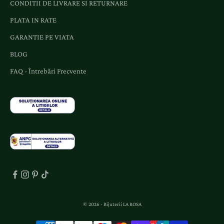
CONDITII DE LIVRARE SI RETURNARE
i
o
PLATA IN RATE
f
GARANTIE PE VIATA
e
BLOG
r
t
FAQ - Întrebări Frecvente
e
d
e
d
i
c
a
t
e
.
© 2026 - Bijuterii LA ROSA