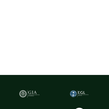
La Rosa utilizează exclusiv diamante naturale provenite din surse
certificate, selectate cu rigurozitate din centre gemologice
recunoscute la nivel internațional, precum Belgia (Anvers) - unul
dintre cele mai importante hub-uri mondiale pentru
tranzacționarea și expertizarea diamantelor.
Pentru un plus de transparență și siguranță,
diamantele naturale
cu greutatea de peste 0.20ct sunt însoțite de certificare GIA
(Gemological Institute of America)
- cel mai prestigios institut
gemologic din lume. Acest certificat atestă în mod obiectiv
caracteristicile fiecărui diamant, oferind garanția valorii și a
autenticității sale.