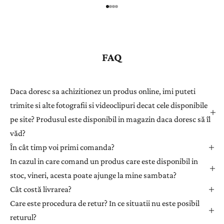
r
e
g
i
s
FAQ
t
r
a
Daca doresc sa achizitionez un produs online, imi puteti
ț
trimite si alte fotografii si videoclipuri decat cele disponibile
i
pe site? Produsul este disponibil in magazin daca doresc să îl
-
văd?
v
ă
În cât timp voi primi comanda?
l
In cazul in care comand un produs care este disponibil in
a
stoc, vineri, acesta poate ajunge la mine sambata?
n
Cât costă livrarea?
e
Care este procedura de retur? In ce situatii nu este posibil
w
returul?
s