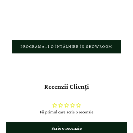
atelierul nostru reflectă pasiunea pentru meșteșugul autentic și
respectul față de povestea fiecărui client.
PROGRAMAȚI O ÎNTĂLNIRE ÎN SHOWROOM
Recenzii Clienți
Fii primul care scrie o recenzie
Scrie o recenzie