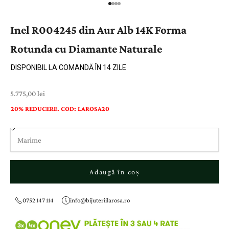
Inel R004245 din Aur Alb 14K Forma
Rotunda cu Diamante Naturale
DISPONIBIL LA COMANDĂ ÎN 14 ZILE
Preț cu reducere
5.775,00 lei
20% REDUCERE. COD: LAROSA20
Adaugă în coș
0752 147 114
info@bijuteriilarosa.ro