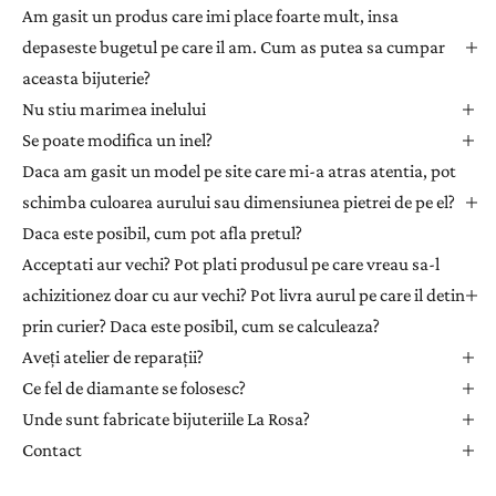
l
Am gasit un produs care imi place foarte mult, insa
e
depaseste bugetul pe care il am. Cum as putea sa cumpar
t
aceasta bijuterie?
t
Nu stiu marimea inelului
e
Se poate modifica un inel?
r
Daca am gasit un model pe site care mi-a atras atentia, pot
p
e
schimba culoarea aurului sau dimensiunea pietrei de pe el?
n
Daca este posibil, cum pot afla pretul?
t
Acceptati aur vechi? Pot plati produsul pe care vreau sa-l
r
achizitionez doar cu aur vechi? Pot livra aurul pe care il detin
u
prin curier? Daca este posibil, cum se calculeaza?
a
Aveți atelier de reparații?
p
r
Ce fel de diamante se folosesc?
i
Unde sunt fabricate bijuteriile La Rosa?
m
Contact
i
i