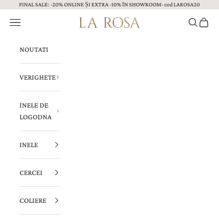
FINAL SALE: -20% ONLINE ȘI EXTRA -10% ÎN SHOWROOM- cod LAROSA20
Sari la continut
Menu
Caută
Coș
Bijuterii LA ROSA
NOUTATI
VERIGHETE
INELE DE
LOGODNA
INELE
CERCEI
COLIERE