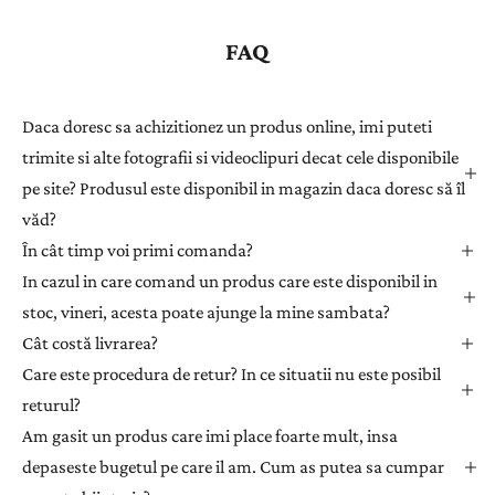
i
s
FAQ
t
r
a
Daca doresc sa achizitionez un produs online, imi puteti
ț
trimite si alte fotografii si videoclipuri decat cele disponibile
i
pe site? Produsul este disponibil in magazin daca doresc să îl
-
văd?
v
ă
În cât timp voi primi comanda?
l
In cazul in care comand un produs care este disponibil in
a
stoc, vineri, acesta poate ajunge la mine sambata?
n
Cât costă livrarea?
e
Care este procedura de retur? In ce situatii nu este posibil
w
returul?
s
l
Am gasit un produs care imi place foarte mult, insa
e
depaseste bugetul pe care il am. Cum as putea sa cumpar
t