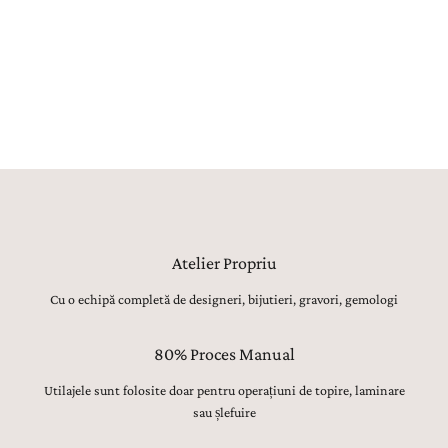
șlefuire inițială. Toate celelalte operațiuni, de la modelarea formei,
ajustarea proporțiilor și finisarea suprafețelor, până la montarea
atentă a pietrelor prețioase, lustruirea finală și verificarea fiecărui
detaliu, sunt realizate manual, cu migală, precizie și respect pentru
tradiția bijuteriilor fine.
Atelier Propriu
Cu o echipă completă de designeri, bijutieri, gravori, gemologi
80% Proces Manual
Utilajele sunt folosite doar pentru operațiuni de topire, laminare
sau șlefuire