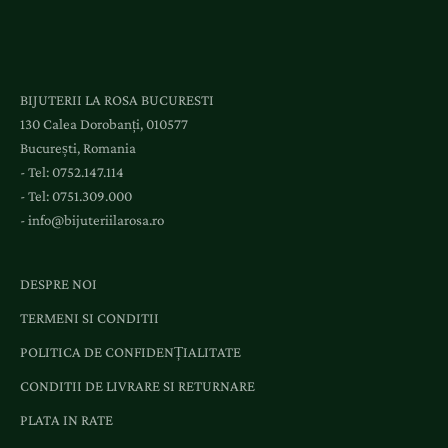
c
e
s
l
BIJUTERII LA ROSA BUCURESTI
a
130 Calea Dorobanți, 010577
e
București, Romania
v
- Tel:
0752.147.114
e
- Tel:
0751.309.000
n
-
info@bijuteriilarosa.ro
i
m
e
DESPRE NOI
n
TERMENI SI CONDITII
t
e
POLITICA DE CONFIDENȚIALITATE
ș
CONDITII DE LIVRARE SI RETURNARE
i
o
PLATA IN RATE
f