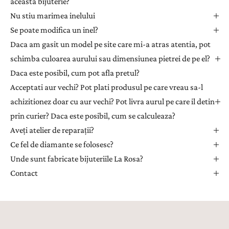
aceasta bijuterie?
t
Nu stiu marimea inelului
e
Se poate modifica un inel?
r
Daca am gasit un model pe site care mi-a atras atentia, pot
p
e
schimba culoarea aurului sau dimensiunea pietrei de pe el?
n
Daca este posibil, cum pot afla pretul?
t
Acceptati aur vechi? Pot plati produsul pe care vreau sa-l
r
achizitionez doar cu aur vechi? Pot livra aurul pe care il detin
u
prin curier? Daca este posibil, cum se calculeaza?
a
Aveți atelier de reparații?
p
r
Ce fel de diamante se folosesc?
i
Unde sunt fabricate bijuteriile La Rosa?
m
Contact
i
i
n
s