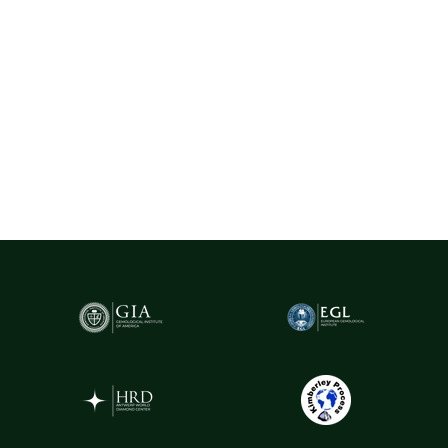
dintre cele mai importante hub-uri mondiale pentru
tranzacționarea și expertizarea diamantelor.
Pentru un plus de transparență și siguranță,
diamantele naturale
cu greutatea de peste 0.20ct sunt însoțite de certificare GIA
(Gemological Institute of America)
- cel mai prestigios institut
gemologic din lume. Acest certificat atestă în mod obiectiv
caracteristicile fiecărui diamant, oferind garanția valorii și a
autenticității sale.