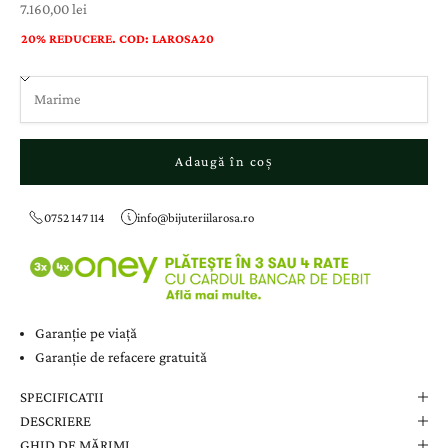
Preț cu reducere
7.160,00 lei
20% REDUCERE. COD: LAROSA20
Adaugă în coș
0752 147 114
info@bijuteriilarosa.ro
Garanție pe viață
Garanție de refacere gratuită
SPECIFICATII
DESCRIERE
GHID DE MĂRIMI