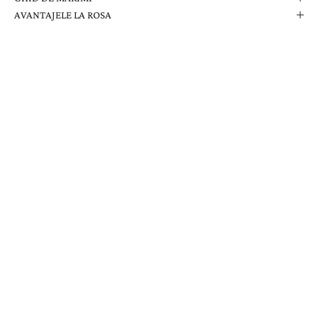
AVANTAJELE LA ROSA
Comanda Dvs. Conține
Cutie Elegantă La Rosa
Certificat de Garanție
Garanție pe Viață