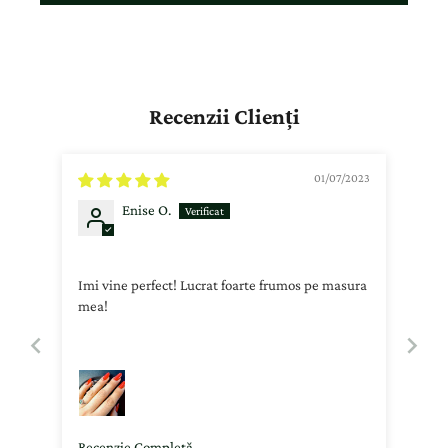
Recenzii Clienți
01/07/2023
Enise O.
Imi vine perfect! Lucrat foarte frumos pe masura
mea!
Recenzie Completă