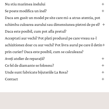
t
Nu stiu marimea inelului
e
Se poate modifica un inel?
r
Daca am gasit un model pe site care mi-a atras atentia, pot
p
e
schimba culoarea aurului sau dimensiunea pietrei de pe el?
n
Daca este posibil, cum pot afla pretul?
t
Acceptati aur vechi? Pot plati produsul pe care vreau sa-l
r
achizitionez doar cu aur vechi? Pot livra aurul pe care il detin
u
prin curier? Daca este posibil, cum se calculeaza?
a
Aveți atelier de reparații?
p
r
Ce fel de diamante se folosesc?
i
Unde sunt fabricate bijuteriile La Rosa?
m
Contact
i
i
n
s
p