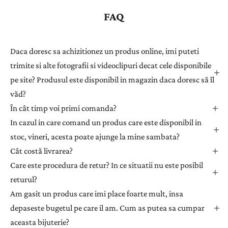
s
FAQ
t
r
a
Daca doresc sa achizitionez un produs online, imi puteti
ț
trimite si alte fotografii si videoclipuri decat cele disponibile
i
pe site? Produsul este disponibil in magazin daca doresc să îl
-
văd?
v
ă
În cât timp voi primi comanda?
l
In cazul in care comand un produs care este disponibil in
a
stoc, vineri, acesta poate ajunge la mine sambata?
n
Cât costă livrarea?
e
Care este procedura de retur? In ce situatii nu este posibil
w
returul?
s
l
Am gasit un produs care imi place foarte mult, insa
e
depaseste bugetul pe care il am. Cum as putea sa cumpar
t
aceasta bijuterie?