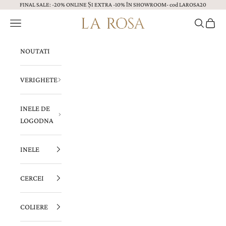
FINAL SALE: -20% ONLINE ȘI EXTRA -10% ÎN SHOWROOM- cod LAROSA20
Sari la continut
Menu
Caută
Coș
Bijuterii LA ROSA
NOUTATI
VERIGHETE
INELE DE
LOGODNA
INELE
CERCEI
COLIERE