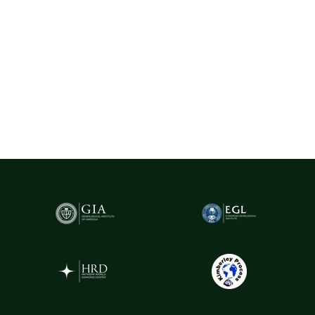
dintre cele mai importante hub-uri mondiale pentru
tranzacționarea și expertizarea diamantelor.
Pentru un plus de transparență și siguranță,
diamantele naturale
cu greutatea de peste 0.20ct sunt însoțite de certificare GIA
(Gemological Institute of America)
- cel mai prestigios institut
gemologic din lume. Acest certificat atestă în mod obiectiv
caracteristicile fiecărui diamant, oferind garanția valorii și a
autenticității sale.