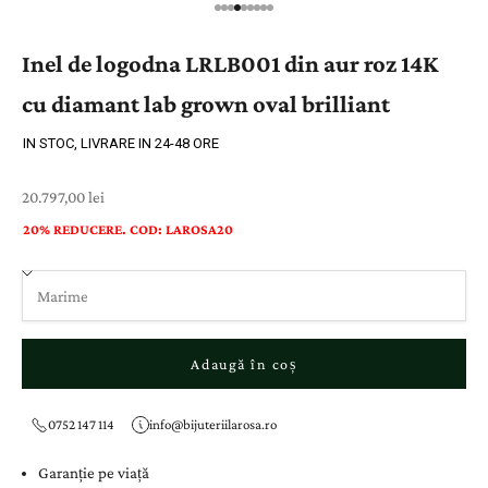
Inel de logodna LRLB001 din aur roz 14K
cu diamant lab grown oval brilliant
IN STOC, LIVRARE IN 24-48 ORE
Preț cu reducere
20.797,00 lei
20% REDUCERE. COD: LAROSA20
Adaugă în coș
0752 147 114
info@bijuteriilarosa.ro
Garanție pe viață