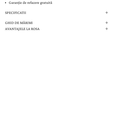
Garanție de refacere gratuită
SPECIFICATII
GHID DE MĂRIMI
AVANTAJELE LA ROSA
Comanda Dvs. Conține
Cutie Elegantă La Rosa
Certificat de Garanție
Garanție pe Viață