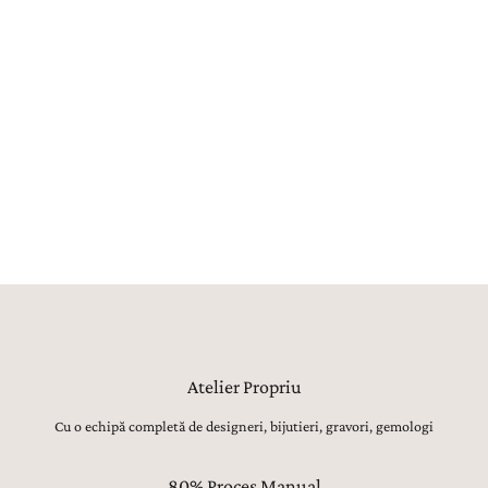
Fiecare bijuterie este creată în atelierul propriu La Rosa, unde
maeștri bijutieri, gemologi, gravori și tintuitori transformă orice vis
într-o bijuterie reală. Aproximativ 80% din procesul de creație este
realizat manual, utilajele având strict rolul de topire, laminare sau
șlefuire inițială. Toate celelalte operațiuni, de la modelarea formei,
ajustarea proporțiilor și finisarea suprafețelor, până la montarea
atentă a pietrelor prețioase, lustruirea finală și verificarea fiecărui
detaliu, sunt realizate manual, cu migală, precizie și respect pentru
tradiția bijuteriilor fine.
Atelier Propriu
Cu o echipă completă de designeri, bijutieri, gravori, gemologi
80% Proces Manual