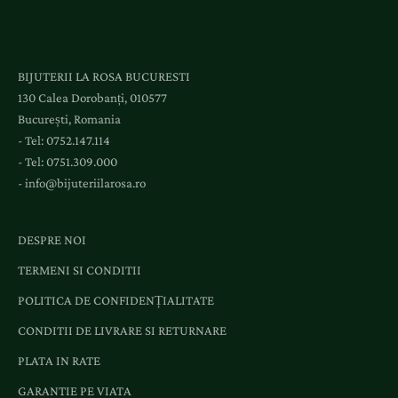
e
s
l
BIJUTERII LA ROSA BUCURESTI
a
130 Calea Dorobanți, 010577
e
București, Romania
v
- Tel:
0752.147.114
e
- Tel:
0751.309.000
n
-
info@bijuteriilarosa.ro
i
m
e
DESPRE NOI
n
TERMENI SI CONDITII
t
e
POLITICA DE CONFIDENȚIALITATE
ș
CONDITII DE LIVRARE SI RETURNARE
i
o
PLATA IN RATE
f
GARANTIE PE VIATA