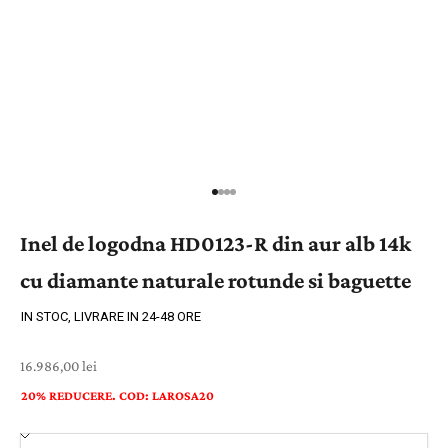
Inel de logodna HD0123-R din aur alb 14k
cu diamante naturale rotunde si baguette
IN STOC, LIVRARE IN 24-48 ORE
Preț cu reducere
16.986,00 lei
20% REDUCERE. COD: LAROSA20