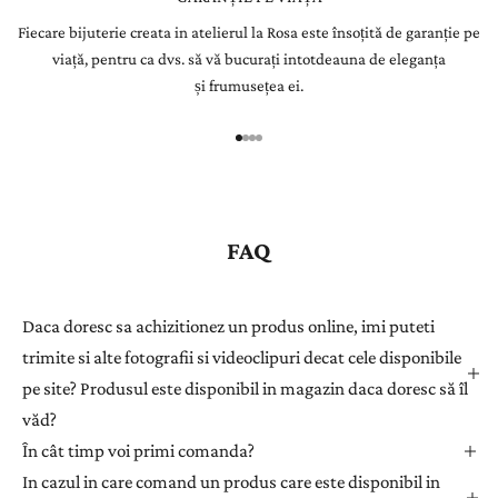
Fiecare bijuterie creata in atelierul la Rosa este însoțită de garanție pe
r
viață, pentru ca dvs. să vă bucurați intotdeauna de eleganța
Î
și frumusețea ei.
n
r
e
g
i
s
FAQ
t
r
a
Daca doresc sa achizitionez un produs online, imi puteti
ț
trimite si alte fotografii si videoclipuri decat cele disponibile
i
pe site? Produsul este disponibil in magazin daca doresc să îl
-
văd?
v
ă
În cât timp voi primi comanda?
l
In cazul in care comand un produs care este disponibil in