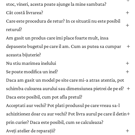
a
stoc, vineri, acesta poate ajunge la mine sambata?
n
Cât costă livrarea?
e
Care este procedura de retur? In ce situatii nu este posibil
w
returul?
s
l
Am gasit un produs care imi place foarte mult, insa
e
depaseste bugetul pe care il am. Cum as putea sa cumpar
t
aceasta bijuterie?
t
Nu stiu marimea inelului
e
Se poate modifica un inel?
r
Daca am gasit un model pe site care mi-a atras atentia, pot
p
e
schimba culoarea aurului sau dimensiunea pietrei de pe el?
n
Daca este posibil, cum pot afla pretul?
t
Acceptati aur vechi? Pot plati produsul pe care vreau sa-l
r
achizitionez doar cu aur vechi? Pot livra aurul pe care il detin
u
prin curier? Daca este posibil, cum se calculeaza?
a
Aveți atelier de reparații?
p