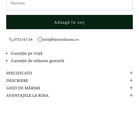
Adaugă în coș
0752 147 114
info@bijuteriilarosa.ro
Garanție pe viață
Garanție de refacere gratuită
SPECIFICATII
DESCRIERE
GHID DE MĂRIMI
AVANTAJELE LA ROSA
Comanda Dvs. Conține