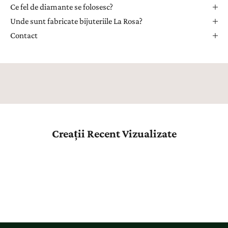
r
Ce fel de diamante se folosesc?
i
Unde sunt fabricate bijuteriile La Rosa?
m
Contact
i
i
n
s
p
i
r
a
Creații Recent Vizualizate
ț
i
e
,
n
o
u
t