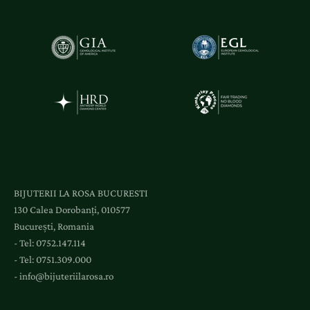
ă
ț
i
ș
i
a
c
c
e
s
l
BIJUTERII LA ROSA BUCURESTI
a
130 Calea Dorobanți, 010577
e
București, Romania
v
- Tel:
0752.147.114
e
- Tel:
0751.309.000
n
-
info@bijuteriilarosa.ro
i
m