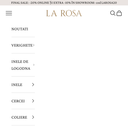
FINAL SALE: -20% ONLINE ȘI EXTRA -10% ÎN SHOWROOM- cod LAROSA20
Sari la continut
Menu
Caută
Coș
Bijuterii LA ROSA
NOUTATI
VERIGHETE
INELE DE
LOGODNA
INELE
CERCEI
COLIERE