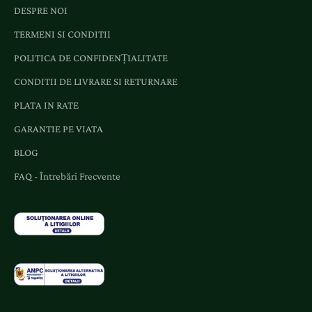
e
DESPRE NOI
n
TERMENI SI CONDITII
t
e
POLITICA DE CONFIDENȚIALITATE
ș
CONDITII DE LIVRARE SI RETURNARE
i
o
PLATA IN RATE
f
GARANTIE PE VIATA
e
BLOG
r
t
FAQ - Întrebări Frecvente
e
d
e
d
i
c
a
t