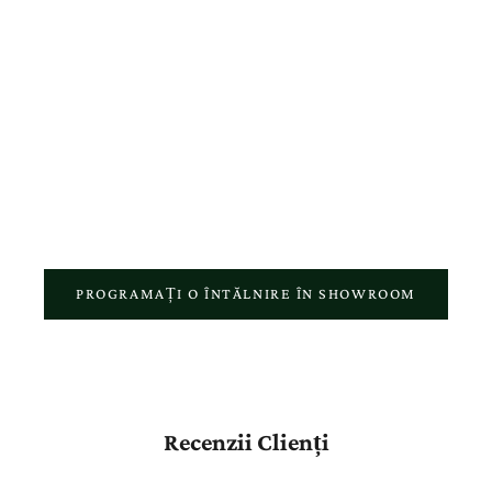
bijuterii și o experiență autentică pentru fiecare client.
De-a lungul anilor, am construit mai mult decât o colecție de
bijuterii, am creat o relație bazată pe încredere, consiliere
personalizată și atenție reală pentru fiecare detaliu. Fiecare vizită în
showroom, fiecare comandă online și fiecare bijuterie realizată în
atelierul nostru reflectă pasiunea pentru meșteșugul autentic și
respectul față de povestea fiecărui client.
PROGRAMAȚI O ÎNTĂLNIRE ÎN SHOWROOM
Recenzii Clienți