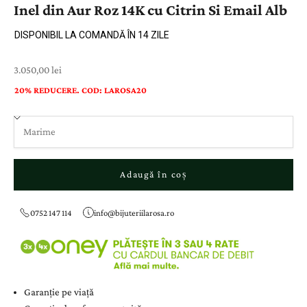
Inel din Aur Roz 14K cu Citrin Si Email Alb
DISPONIBIL LA COMANDĂ ÎN 14 ZILE
Preț cu reducere
3.050,00 lei
20% REDUCERE. COD: LAROSA20
Adaugă în coș
0752 147 114
info@bijuteriilarosa.ro
Garanție pe viață