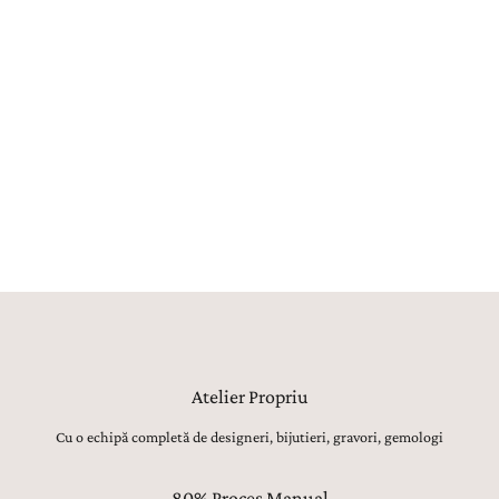
Fiecare bijuterie este creată în atelierul propriu La Rosa, unde
maeștri bijutieri, gemologi, gravori și tintuitori transformă orice vis
într-o bijuterie reală. Aproximativ 80% din procesul de creație este
realizat manual, utilajele având strict rolul de topire, laminare sau
șlefuire inițială. Toate celelalte operațiuni, de la modelarea formei,
ajustarea proporțiilor și finisarea suprafețelor, până la montarea
atentă a pietrelor prețioase, lustruirea finală și verificarea fiecărui
detaliu, sunt realizate manual, cu migală, precizie și respect pentru
tradiția bijuteriilor fine.
Atelier Propriu
Cu o echipă completă de designeri, bijutieri, gravori, gemologi
80% Proces Manual