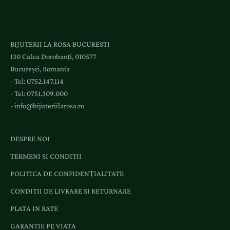
e
s
l
BIJUTERII LA ROSA BUCURESTI
a
130 Calea Dorobanți, 010577
e
București, Romania
v
- Tel:
0752.147.114
e
- Tel:
0751.309.000
n
-
info@bijuteriilarosa.ro
i
m
e
DESPRE NOI
n
TERMENI SI CONDITII
t
e
POLITICA DE CONFIDENȚIALITATE
ș
CONDITII DE LIVRARE SI RETURNARE
i
o
PLATA IN RATE
f
GARANTIE PE VIATA