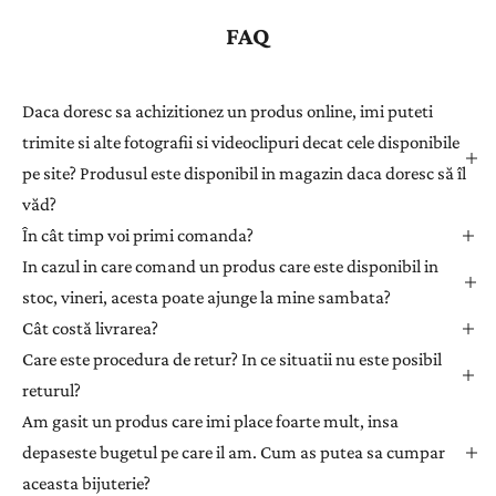
s
FAQ
t
r
a
Daca doresc sa achizitionez un produs online, imi puteti
ț
trimite si alte fotografii si videoclipuri decat cele disponibile
i
pe site? Produsul este disponibil in magazin daca doresc să îl
-
văd?
v
ă
În cât timp voi primi comanda?
l
In cazul in care comand un produs care este disponibil in
a
stoc, vineri, acesta poate ajunge la mine sambata?
n
Cât costă livrarea?
e
Care este procedura de retur? In ce situatii nu este posibil
w
returul?
s
l
Am gasit un produs care imi place foarte mult, insa
e
depaseste bugetul pe care il am. Cum as putea sa cumpar
t
aceasta bijuterie?