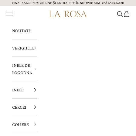
FINAL SALE: -20% ONLINE ȘI EXTRA -10% ÎN SHOWROOM- cod LAROSA20
Sari la continut
Menu
Caută
Coș
Bijuterii LA ROSA
NOUTATI
VERIGHETE
INELE DE
LOGODNA
INELE
CERCEI
COLIERE