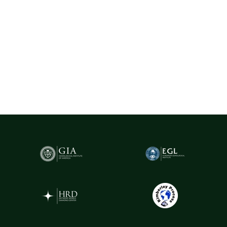
dintre cele mai importante hub-uri mondiale pentru
tranzacționarea și expertizarea diamantelor.
Pentru un plus de transparență și siguranță,
diamantele naturale
cu greutatea de peste 0.20ct sunt însoțite de certificare GIA
(Gemological Institute of America)
- cel mai prestigios institut
gemologic din lume. Acest certificat atestă în mod obiectiv
caracteristicile fiecărui diamant, oferind garanția valorii și a
autenticității sale.