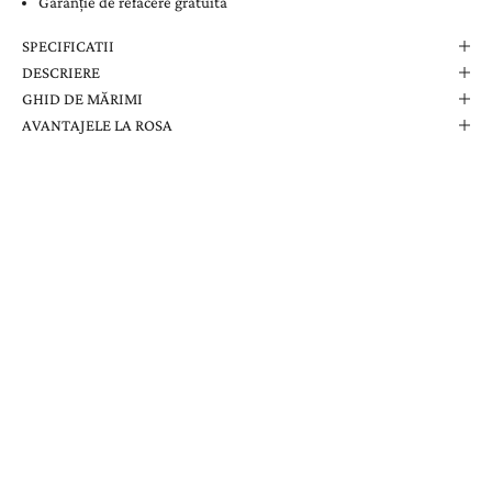
Garanție de refacere gratuită
SPECIFICATII
DESCRIERE
GHID DE MĂRIMI
AVANTAJELE LA ROSA
Comanda Dvs. Conține
Cutie Elegantă La Rosa
Certificat de Garanție
Garanție pe Viață