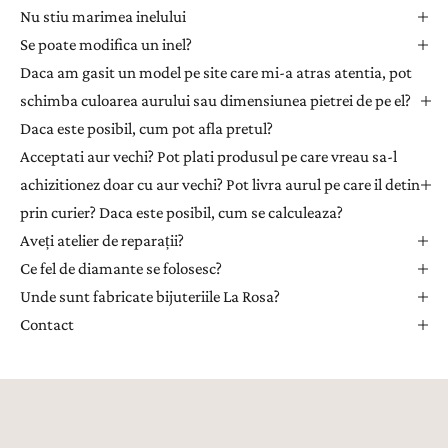
t
Nu stiu marimea inelului
e
Se poate modifica un inel?
r
Daca am gasit un model pe site care mi-a atras atentia, pot
p
e
schimba culoarea aurului sau dimensiunea pietrei de pe el?
n
Daca este posibil, cum pot afla pretul?
t
Acceptati aur vechi? Pot plati produsul pe care vreau sa-l
r
achizitionez doar cu aur vechi? Pot livra aurul pe care il detin
u
prin curier? Daca este posibil, cum se calculeaza?
a
Aveți atelier de reparații?
p
r
Ce fel de diamante se folosesc?
i
Unde sunt fabricate bijuteriile La Rosa?
m
Contact
i
i
n
s
p