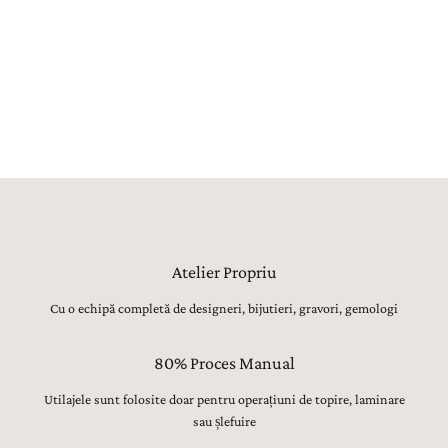
realizat manual, utilajele având strict rolul de topire, laminare sau
șlefuire inițială. Toate celelalte operațiuni, de la modelarea formei,
ajustarea proporțiilor și finisarea suprafețelor, până la montarea
atentă a pietrelor prețioase, lustruirea finală și verificarea fiecărui
detaliu, sunt realizate manual, cu migală, precizie și respect pentru
tradiția bijuteriilor fine.
Atelier Propriu
Cu o echipă completă de designeri, bijutieri, gravori, gemologi
80% Proces Manual
Utilajele sunt folosite doar pentru operațiuni de topire, laminare
sau șlefuire