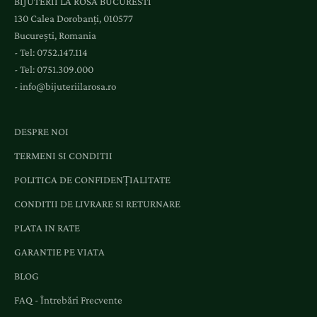
BIJUTERII LA ROSA BUCURESTI
a
130 Calea Dorobanți, 010577
e
București, Romania
v
- Tel:
0752.147.114
e
- Tel:
0751.309.000
n
-
info@bijuteriilarosa.ro
i
m
e
DESPRE NOI
n
TERMENI SI CONDITII
t
e
POLITICA DE CONFIDENȚIALITATE
ș
CONDITII DE LIVRARE SI RETURNARE
i
o
PLATA IN RATE
f
GARANTIE PE VIATA
e
BLOG
r
t
FAQ - Întrebări Frecvente
e