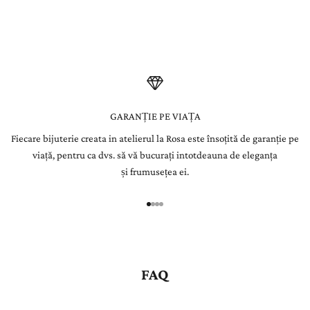
integrată manual în bijuterii create pentru a dăinui o viață.
l
e
t
t
e
GARANȚIE PE VIAȚA
Fiecare bijuterie creata in atelierul la Rosa este însoțită de garanție pe
r
viață, pentru ca dvs. să vă bucurați intotdeauna de eleganța
Î
și frumusețea ei.
n
r
e
g
i
s
FAQ
t
r