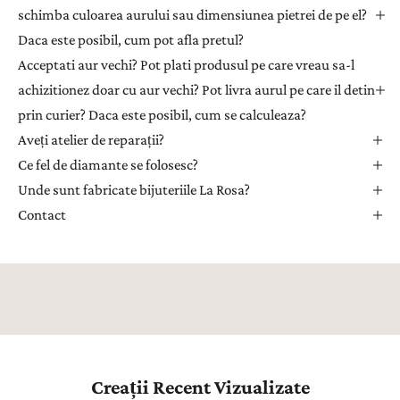
e
schimba culoarea aurului sau dimensiunea pietrei de pe el?
n
Daca este posibil, cum pot afla pretul?
t
Acceptati aur vechi? Pot plati produsul pe care vreau sa-l
r
achizitionez doar cu aur vechi? Pot livra aurul pe care il detin
u
prin curier? Daca este posibil, cum se calculeaza?
a
Aveți atelier de reparații?
p
r
Ce fel de diamante se folosesc?
i
Unde sunt fabricate bijuteriile La Rosa?
m
Contact
i
i
n
s
p
i
r
a
Creații Recent Vizualizate
ț