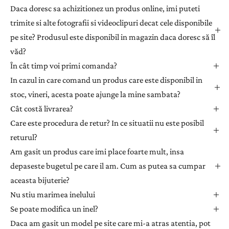
a
Daca doresc sa achizitionez un produs online, imi puteti
ț
trimite si alte fotografii si videoclipuri decat cele disponibile
i
pe site? Produsul este disponibil in magazin daca doresc să îl
-
văd?
v
ă
În cât timp voi primi comanda?
l
In cazul in care comand un produs care este disponibil in
a
stoc, vineri, acesta poate ajunge la mine sambata?
n
Cât costă livrarea?
e
Care este procedura de retur? In ce situatii nu este posibil
w
returul?
s
l
Am gasit un produs care imi place foarte mult, insa
e
depaseste bugetul pe care il am. Cum as putea sa cumpar
t
aceasta bijuterie?
t
Nu stiu marimea inelului
e
Se poate modifica un inel?
r
Daca am gasit un model pe site care mi-a atras atentia, pot
p