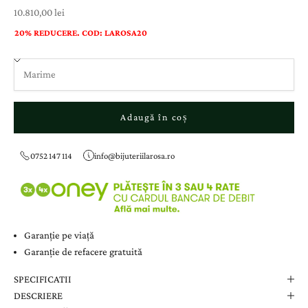
Preț cu reducere
10.810,00 lei
20% REDUCERE. COD: LAROSA20
Adaugă în coș
0752 147 114
info@bijuteriilarosa.ro
Garanție pe viață
Garanție de refacere gratuită
SPECIFICATII
DESCRIERE