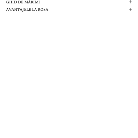
GHID DE MĂRIMI
AVANTAJELE LA ROSA
Comanda Dvs. Conține
Cutie Elegantă La Rosa
Certificat de Garanție
Garanție pe Viață