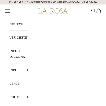
FINAL SALE: -20% ONLINE ȘI EXTRA -10% ÎN SHOWROOM- cod LAROSA20
Sari la continut
Menu
Caută
Coș
Bijuterii LA ROSA
NOUTATI
VERIGHETE
INELE DE
LOGODNA
INELE
CERCEI
COLIERE