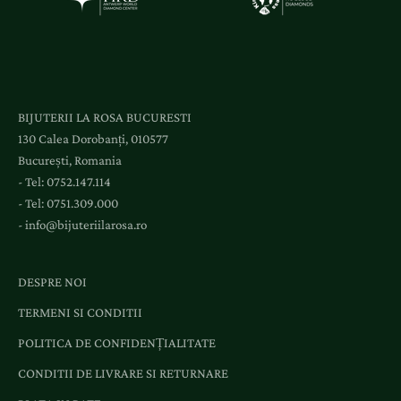
c
c
e
s
l
BIJUTERII LA ROSA BUCURESTI
a
130 Calea Dorobanți, 010577
e
București, Romania
v
- Tel:
0752.147.114
e
- Tel:
0751.309.000
n
-
info@bijuteriilarosa.ro
i
m
e
DESPRE NOI
n
TERMENI SI CONDITII
t
e
POLITICA DE CONFIDENȚIALITATE
ș
CONDITII DE LIVRARE SI RETURNARE
i
o