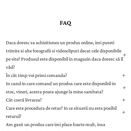
g
i
s
FAQ
t
r
a
Daca doresc sa achizitionez un produs online, imi puteti
ț
trimite si alte fotografii si videoclipuri decat cele disponibile
i
pe site? Produsul este disponibil in magazin daca doresc să îl
-
văd?
v
ă
În cât timp voi primi comanda?
l
In cazul in care comand un produs care este disponibil in
a
stoc, vineri, acesta poate ajunge la mine sambata?
n
Cât costă livrarea?
e
Care este procedura de retur? In ce situatii nu este posibil
w
returul?
s
l
Am gasit un produs care imi place foarte mult, insa
e