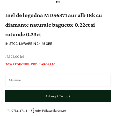
Inel de logodna MD56371 aur alb 18k cu
diamante naturale baguette 0.22ct si
rotunde 0.33ct
IN STOC, LIVRARE IN 24-48 ORE
Preț cu reducere
17.372,00 lei
20% REDUCERE. COD: LAROSA20
Adaugă în coș
0752 147 114
info@bijuteriilarosa.ro