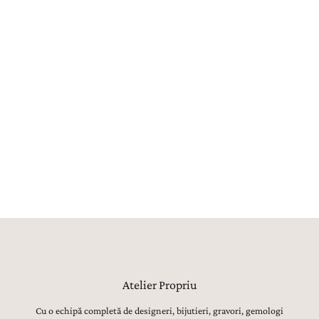
Creat în Atelier
Fiecare bijuterie este creată în atelierul propriu La Rosa, unde
maeștri bijutieri, gemologi, gravori și tintuitori transformă orice vis
într-o bijuterie reală. Aproximativ 80% din procesul de creație este
realizat manual, utilajele având strict rolul de topire, laminare sau
șlefuire inițială. Toate celelalte operațiuni, de la modelarea formei,
ajustarea proporțiilor și finisarea suprafețelor, până la montarea
atentă a pietrelor prețioase, lustruirea finală și verificarea fiecărui
detaliu, sunt realizate manual, cu migală, precizie și respect pentru
tradiția bijuteriilor fine.
Atelier Propriu
Cu o echipă completă de designeri, bijutieri, gravori, gemologi