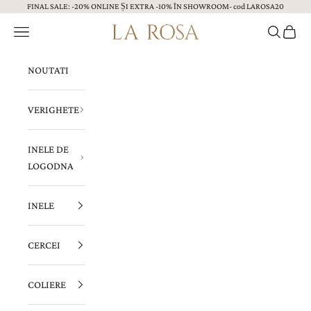
FINAL SALE: -20% ONLINE ȘI EXTRA -10% ÎN SHOWROOM- cod LAROSA20
Sari la continut
Menu
Caută
Coș
Bijuterii LA ROSA
NOUTATI
VERIGHETE
INELE DE
LOGODNA
INELE
CERCEI
COLIERE