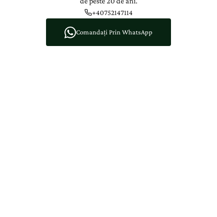
de peste 20 de ani.
+40752147114
Comandați Prin WhatsApp