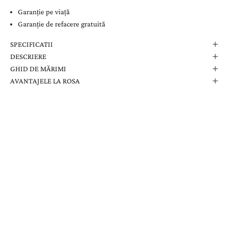
Garanție pe viață
Garanție de refacere gratuită
SPECIFICATII
DESCRIERE
GHID DE MĂRIMI
AVANTAJELE LA ROSA
Comanda Dvs. Conține
Cutie Elegantă La Rosa
Certificat de Garanție
Garanție pe Viață