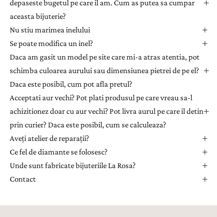
depaseste bugetul pe care il am. Cum as putea sa cumpar
t
aceasta bijuterie?
t
Nu stiu marimea inelului
e
Se poate modifica un inel?
r
Daca am gasit un model pe site care mi-a atras atentia, pot
p
e
schimba culoarea aurului sau dimensiunea pietrei de pe el?
n
Daca este posibil, cum pot afla pretul?
t
Acceptati aur vechi? Pot plati produsul pe care vreau sa-l
r
achizitionez doar cu aur vechi? Pot livra aurul pe care il detin
u
prin curier? Daca este posibil, cum se calculeaza?
a
Aveți atelier de reparații?
p
r
Ce fel de diamante se folosesc?
i
Unde sunt fabricate bijuteriile La Rosa?
m
Contact
i
i
n