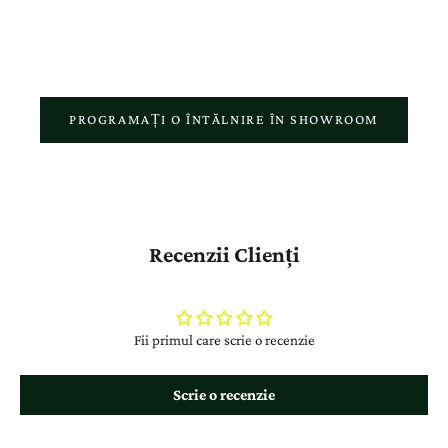
respectul față de povestea fiecărui client.
PROGRAMAȚI O ÎNTĂLNIRE ÎN SHOWROOM
Recenzii Clienți
Fii primul care scrie o recenzie
Scrie o recenzie