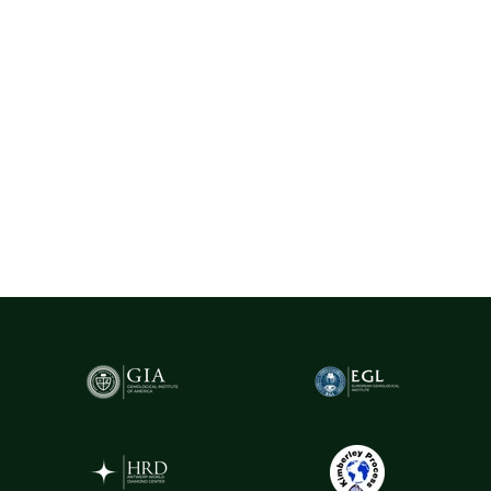
certificate, selectate cu rigurozitate din centre gemologice
recunoscute la nivel internațional, precum Belgia (Anvers) - unul
dintre cele mai importante hub-uri mondiale pentru
tranzacționarea și expertizarea diamantelor.
Pentru un plus de transparență și siguranță,
diamantele naturale
cu greutatea de peste 0.20ct sunt însoțite de certificare GIA
(Gemological Institute of America)
- cel mai prestigios institut
gemologic din lume. Acest certificat atestă în mod obiectiv
caracteristicile fiecărui diamant, oferind garanția valorii și a
autenticității sale.