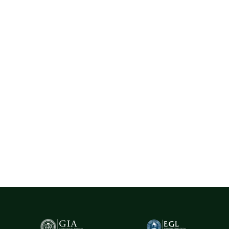
Diamante Naturale
La Rosa utilizează exclusiv diamante naturale provenite din surse
certificate, selectate cu rigurozitate din centre gemologice
recunoscute la nivel internațional, precum Belgia (Anvers) - unul
dintre cele mai importante hub-uri mondiale pentru
tranzacționarea și expertizarea diamantelor.
Pentru un plus de transparență și siguranță,
diamantele naturale
cu greutatea de peste 0.20ct sunt însoțite de certificare GIA
(Gemological Institute of America)
- cel mai prestigios institut
gemologic din lume. Acest certificat atestă în mod obiectiv
caracteristicile fiecărui diamant, oferind garanția valorii și a
autenticității sale.