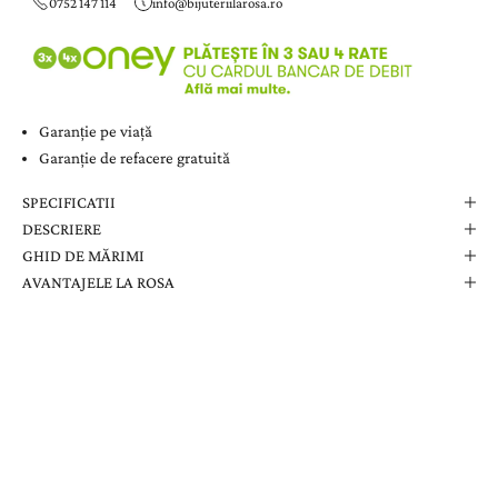
0752 147 114
info@bijuteriilarosa.ro
Garanție pe viață
Garanție de refacere gratuită
SPECIFICATII
DESCRIERE
GHID DE MĂRIMI
AVANTAJELE LA ROSA
Comanda Dvs. Conține
Cutie Elegantă La Rosa
Certificat de Garanție