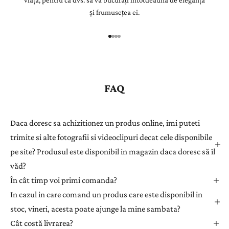
viață, pentru ca dvs. să vă bucurați intotdeauna de eleganța
Î
și frumusețea ei.
n
r
e
g
i
s
FAQ
t
r
a
Daca doresc sa achizitionez un produs online, imi puteti
ț
trimite si alte fotografii si videoclipuri decat cele disponibile
i
pe site? Produsul este disponibil in magazin daca doresc să îl
-
văd?
v
ă
În cât timp voi primi comanda?
l
In cazul in care comand un produs care este disponibil in
a
stoc, vineri, acesta poate ajunge la mine sambata?
n
Cât costă livrarea?
e