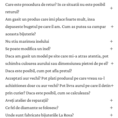
Care este procedura de retur? In ce situatii nu este posibil
w
returul?
s
l
Am gasit un produs care imi place foarte mult, insa
e
depaseste bugetul pe care il am. Cum as putea sa cumpar
t
aceasta bijuterie?
t
Nu stiu marimea inelului
e
Se poate modifica un inel?
r
Daca am gasit un model pe site care mi-a atras atentia, pot
p
e
schimba culoarea aurului sau dimensiunea pietrei de pe el?
n
Daca este posibil, cum pot afla pretul?
t
Acceptati aur vechi? Pot plati produsul pe care vreau sa-l
r
achizitionez doar cu aur vechi? Pot livra aurul pe care il detin
u
prin curier? Daca este posibil, cum se calculeaza?
a
Aveți atelier de reparații?
p
r
Ce fel de diamante se folosesc?
i
Unde sunt fabricate bijuteriile La Rosa?