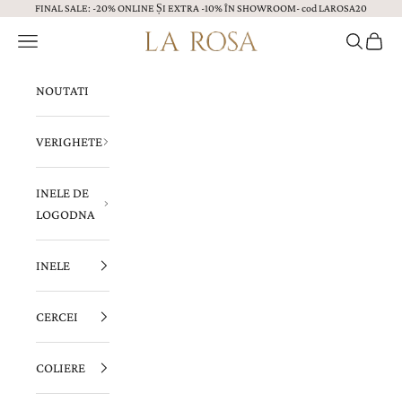
FINAL SALE: -20% ONLINE ȘI EXTRA -10% ÎN SHOWROOM- cod LAROSA20
Sari la continut
Menu
Caută
Coș
Bijuterii LA ROSA
NOUTATI
VERIGHETE
INELE DE
LOGODNA
INELE
CERCEI
COLIERE