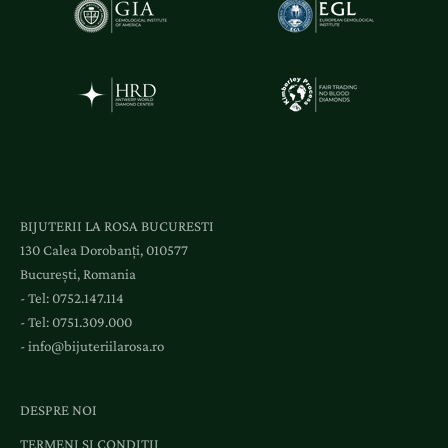
i
ș
i
a
c
c
e
s
l
BIJUTERII LA ROSA BUCURESTI
a
130 Calea Dorobanți, 010577
e
București, Romania
v
- Tel:
0752.147.114
e
- Tel:
0751.309.000
n
-
info@bijuteriilarosa.ro
i
m
e
DESPRE NOI
n
TERMENI SI CONDITII
t