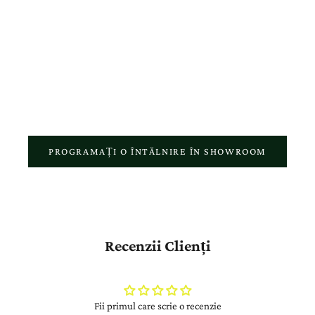
bijuterii, am creat o relație bazată pe încredere, consiliere
personalizată și atenție reală pentru fiecare detaliu. Fiecare vizită în
showroom, fiecare comandă online și fiecare bijuterie realizată în
atelierul nostru reflectă pasiunea pentru meșteșugul autentic și
respectul față de povestea fiecărui client.
PROGRAMAȚI O ÎNTĂLNIRE ÎN SHOWROOM
Recenzii Clienți
Fii primul care scrie o recenzie