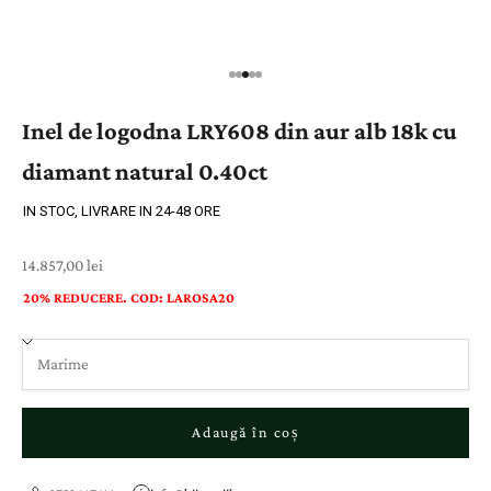
Inel de logodna LRY608 din aur alb 18k cu
diamant natural 0.40ct
IN STOC, LIVRARE IN 24-48 ORE
Preț cu reducere
14.857,00 lei
20% REDUCERE. COD: LAROSA20
Adaugă în coș