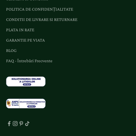
e
POLITICA DE CONFIDENȚIALITATE
ș
CONDITII DE LIVRARE SI RETURNARE
i
o
PLATA IN RATE
f
GARANTIE PE VIATA
e
BLOG
r
t
FAQ - Întrebări Frecvente
e
d
e
d
i
c
a
t
e
.