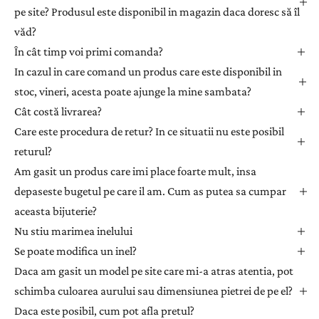
pe site? Produsul este disponibil in magazin daca doresc să îl
-
văd?
v
ă
În cât timp voi primi comanda?
l
In cazul in care comand un produs care este disponibil in
a
stoc, vineri, acesta poate ajunge la mine sambata?
n
Cât costă livrarea?
e
Care este procedura de retur? In ce situatii nu este posibil
w
returul?
s
l
Am gasit un produs care imi place foarte mult, insa
e
depaseste bugetul pe care il am. Cum as putea sa cumpar
t
aceasta bijuterie?
t
Nu stiu marimea inelului
e
Se poate modifica un inel?
r
Daca am gasit un model pe site care mi-a atras atentia, pot
p
e
schimba culoarea aurului sau dimensiunea pietrei de pe el?
n
Daca este posibil, cum pot afla pretul?