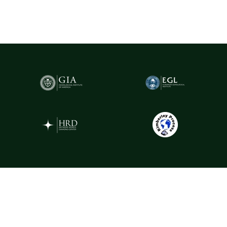
caracteristicile fiecărui diamant, oferind garanția valorii și a
autenticității sale.