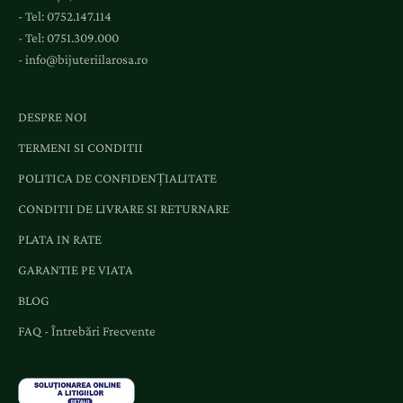
- Tel:
0752.147.114
e
- Tel:
0751.309.000
n
-
info@bijuteriilarosa.ro
i
m
e
DESPRE NOI
n
TERMENI SI CONDITII
t
e
POLITICA DE CONFIDENȚIALITATE
ș
CONDITII DE LIVRARE SI RETURNARE
i
o
PLATA IN RATE
f
GARANTIE PE VIATA
e
BLOG
r
t
FAQ - Întrebări Frecvente
e
d
e