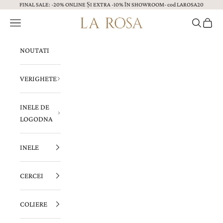
FINAL SALE: -20% ONLINE ȘI EXTRA -10% ÎN SHOWROOM- cod LAROSA20
Sari la continut
Menu
Caută
Coș
Bijuterii LA ROSA
NOUTATI
VERIGHETE
INELE DE
LOGODNA
INELE
CERCEI
COLIERE