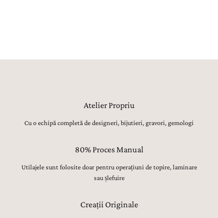
atentă a pietrelor prețioase, lustruirea finală și verificarea fiecărui
detaliu, sunt realizate manual, cu migală, precizie și respect pentru
tradiția bijuteriilor fine.
Atelier Propriu
Cu o echipă completă de designeri, bijutieri, gravori, gemologi
80% Proces Manual
Utilajele sunt folosite doar pentru operațiuni de topire, laminare
sau șlefuire
Creații Originale