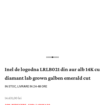
Inel de logodna LRLB021 din aur alb 14K cu
diamant lab grown galben emerald cut
IN STOC, LIVRARE IN 24-48 ORE
Preț cu reducere
14.631,00 lei
20% REDUCERE. COD: LAROSA20