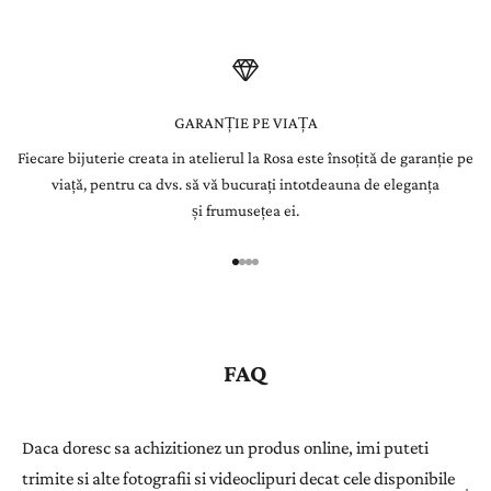
e
t
t
e
GARANȚIE PE VIAȚA
Fiecare bijuterie creata in atelierul la Rosa este însoțită de garanție pe
r
viață, pentru ca dvs. să vă bucurați intotdeauna de eleganța
Î
și frumusețea ei.
n
r
e
g
i
s
FAQ
t
r
a
Daca doresc sa achizitionez un produs online, imi puteti
ț
trimite si alte fotografii si videoclipuri decat cele disponibile
i