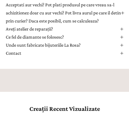
t
Acceptati aur vechi? Pot plati produsul pe care vreau sa-l
r
achizitionez doar cu aur vechi? Pot livra aurul pe care il detin
u
prin curier? Daca este posibil, cum se calculeaza?
a
Aveți atelier de reparații?
p
r
Ce fel de diamante se folosesc?
i
Unde sunt fabricate bijuteriile La Rosa?
m
Contact
i
i
n
s
p
i
r
a
Creații Recent Vizualizate
ț
i
e