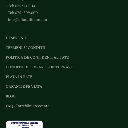
v
- Tel:
0752.147.114
e
- Tel:
0751.309.000
n
-
info@bijuteriilarosa.ro
i
m
e
DESPRE NOI
n
TERMENI SI CONDITII
t
e
POLITICA DE CONFIDENȚIALITATE
ș
CONDITII DE LIVRARE SI RETURNARE
i
o
PLATA IN RATE
f
GARANTIE PE VIATA
e
BLOG
r
t
FAQ - Întrebări Frecvente
e
d
e