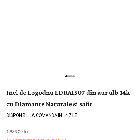
Inel de Logodna LDRA1507 din aur alb 14k
cu Diamante Naturale si safir
DISPONIBIL LA COMANDĂ ÎN 14 ZILE
Preț cu reducere
4.983,00 lei