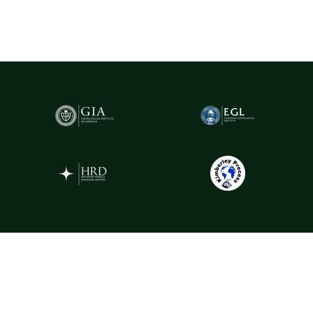
caracteristicile fiecărui diamant, oferind garanția valorii și a
autenticității sale.