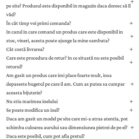
i
pe site? Produsul este disponibil in magazin daca doresc să îl
-
văd?
v
ă
În cât timp voi primi comanda?
l
In cazul in care comand un produs care este disponibil in
a
stoc, vineri, acesta poate ajunge la mine sambata?
n
Cât costă livrarea?
e
Care este procedura de retur? In ce situatii nu este posibil
w
returul?
s
l
Am gasit un produs care imi place foarte mult, insa
e
depaseste bugetul pe care il am. Cum as putea sa cumpar
t
aceasta bijuterie?
t
Nu stiu marimea inelului
e
Se poate modifica un inel?
r
Daca am gasit un model pe site care mi-a atras atentia, pot
p
e
schimba culoarea aurului sau dimensiunea pietrei de pe el?
n
Daca este posibil, cum pot afla pretul?