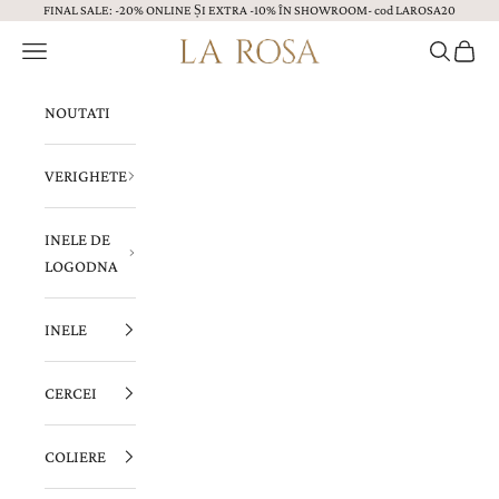
FINAL SALE: -20% ONLINE ȘI EXTRA -10% ÎN SHOWROOM- cod LAROSA20
Sari la continut
Menu
Caută
Coș
Bijuterii LA ROSA
NOUTATI
VERIGHETE
INELE DE
LOGODNA
INELE
CERCEI
COLIERE