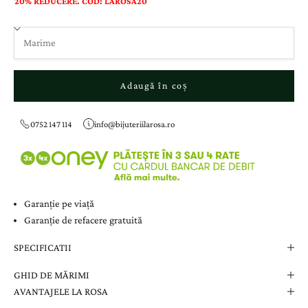
20% REDUCERE. COD: LAROSA20
Adaugă în coș
0752 147 114
info@bijuteriilarosa.ro
Garanție pe viață
Garanție de refacere gratuită
SPECIFICATII
GHID DE MĂRIMI
AVANTAJELE LA ROSA