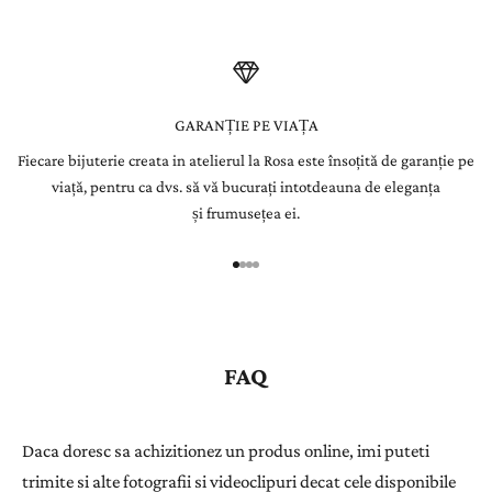
e
t
t
e
GARANȚIE PE VIAȚA
Fiecare bijuterie creata in atelierul la Rosa este însoțită de garanție pe
r
viață, pentru ca dvs. să vă bucurați intotdeauna de eleganța
Î
și frumusețea ei.
n
r
e
g
i
s
FAQ
t
r
a
Daca doresc sa achizitionez un produs online, imi puteti
ț
trimite si alte fotografii si videoclipuri decat cele disponibile