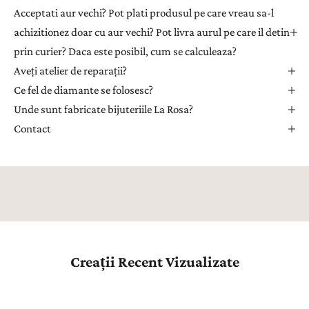
t
Acceptati aur vechi? Pot plati produsul pe care vreau sa-l
r
achizitionez doar cu aur vechi? Pot livra aurul pe care il detin
u
prin curier? Daca este posibil, cum se calculeaza?
a
Aveți atelier de reparații?
p
r
Ce fel de diamante se folosesc?
i
Unde sunt fabricate bijuteriile La Rosa?
m
Contact
i
i
n
s
p
i
r
a
Creații Recent Vizualizate
ț
i
e