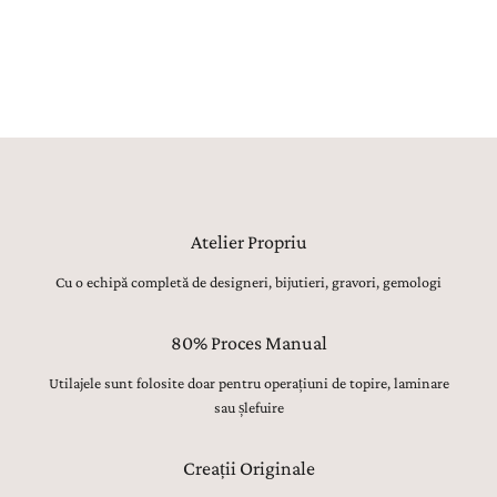
atentă a pietrelor prețioase, lustruirea finală și verificarea fiecărui
detaliu, sunt realizate manual, cu migală, precizie și respect pentru
tradiția bijuteriilor fine.
Atelier Propriu
Cu o echipă completă de designeri, bijutieri, gravori, gemologi
80% Proces Manual
Utilajele sunt folosite doar pentru operațiuni de topire, laminare
sau șlefuire
Creații Originale