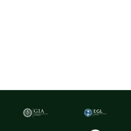
La Rosa utilizează exclusiv diamante naturale provenite din surse
certificate, selectate cu rigurozitate din centre gemologice
recunoscute la nivel internațional, precum Belgia (Anvers) - unul
dintre cele mai importante hub-uri mondiale pentru
tranzacționarea și expertizarea diamantelor.
Pentru un plus de transparență și siguranță,
diamantele naturale
cu greutatea de peste 0.20ct sunt însoțite de certificare GIA
(Gemological Institute of America)
- cel mai prestigios institut
gemologic din lume. Acest certificat atestă în mod obiectiv
caracteristicile fiecărui diamant, oferind garanția valorii și a
autenticității sale.