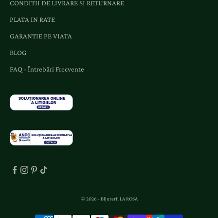
CONDITII DE LIVRARE SI RETURNARE
i
o
PLATA IN RATE
f
GARANTIE PE VIATA
e
BLOG
r
t
FAQ - Întrebări Frecvente
e
d
e
d
i
c
a
t
e
.
© 2026 - Bijuterii LA ROSA