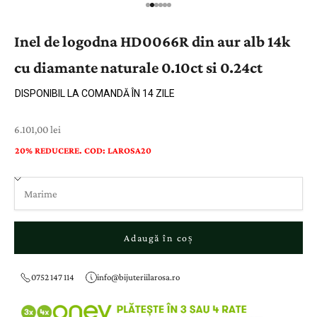
Inel de logodna HD0066R din aur alb 14k
cu diamante naturale 0.10ct si 0.24ct
DISPONIBIL LA COMANDĂ ÎN 14 ZILE
Preț cu reducere
6.101,00 lei
20% REDUCERE. COD: LAROSA20
Adaugă în coș
0752 147 114
info@bijuteriilarosa.ro