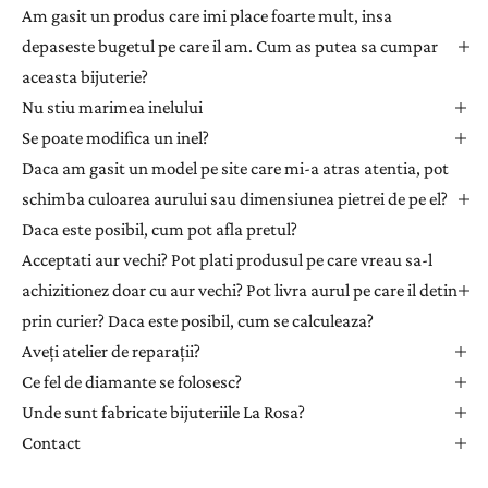
l
Am gasit un produs care imi place foarte mult, insa
e
depaseste bugetul pe care il am. Cum as putea sa cumpar
t
aceasta bijuterie?
t
Nu stiu marimea inelului
e
Se poate modifica un inel?
r
Daca am gasit un model pe site care mi-a atras atentia, pot
p
e
schimba culoarea aurului sau dimensiunea pietrei de pe el?
n
Daca este posibil, cum pot afla pretul?
t
Acceptati aur vechi? Pot plati produsul pe care vreau sa-l
r
achizitionez doar cu aur vechi? Pot livra aurul pe care il detin
u
prin curier? Daca este posibil, cum se calculeaza?
a
Aveți atelier de reparații?
p
r
Ce fel de diamante se folosesc?
i
Unde sunt fabricate bijuteriile La Rosa?
m
Contact
i
i