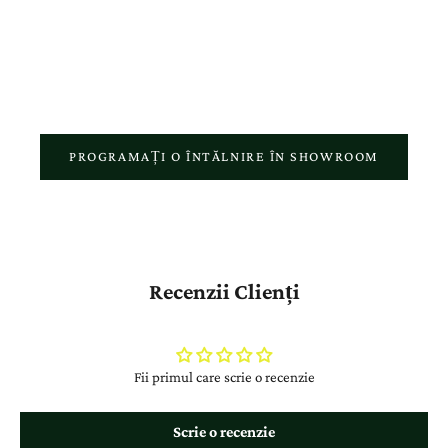
atelierul nostru reflectă pasiunea pentru meșteșugul autentic și
respectul față de povestea fiecărui client.
PROGRAMAȚI O ÎNTĂLNIRE ÎN SHOWROOM
Recenzii Clienți
Fii primul care scrie o recenzie
Scrie o recenzie