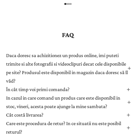
r
e
g
i
s
FAQ
t
r
a
Daca doresc sa achizitionez un produs online, imi puteti
ț
trimite si alte fotografii si videoclipuri decat cele disponibile
i
pe site? Produsul este disponibil in magazin daca doresc să îl
-
văd?
v
ă
În cât timp voi primi comanda?
l
In cazul in care comand un produs care este disponibil in
a
stoc, vineri, acesta poate ajunge la mine sambata?
n
Cât costă livrarea?
e
Care este procedura de retur? In ce situatii nu este posibil
w
returul?
s