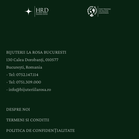
i
a
c
c
e
s
l
BIJUTERII LA ROSA BUCURESTI
a
130 Calea Dorobanți, 010577
e
București, Romania
v
- Tel:
0752.147.114
e
- Tel:
0751.309.000
n
-
info@bijuteriilarosa.ro
i
m
e
DESPRE NOI
n
TERMENI SI CONDITII
t
e
POLITICA DE CONFIDENȚIALITATE
ș