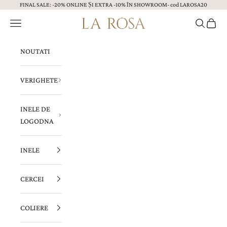
FINAL SALE: -20% ONLINE ȘI EXTRA -10% ÎN SHOWROOM- cod LAROSA20
Sari la continut
Menu
Caută
Coș
Bijuterii LA ROSA
NOUTATI
VERIGHETE
INELE DE
LOGODNA
INELE
CERCEI
COLIERE