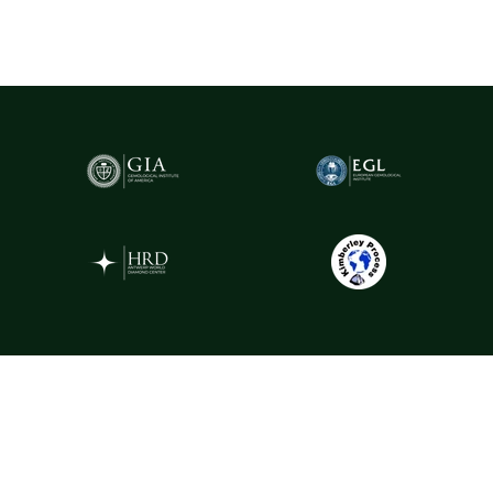
caracteristicile fiecărui diamant, oferind garanția valorii și a
autenticității sale.