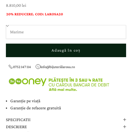
Preț cu reducere
8.810,00 lei
20% REDUCERE. COD: LAROSA20
Adaugă în coș
0752 147 114
info@bijuteriilarosa.ro
Garanție pe viață
Garanție de refacere gratuită
SPECIFICATII
DESCRIERE