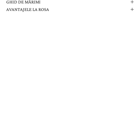
GHID DE MĂRIMI
AVANTAJELE LA ROSA
Comanda Dvs. Conține
Cutie Elegantă La Rosa
Certificat de Garanție
Garanție pe Viață