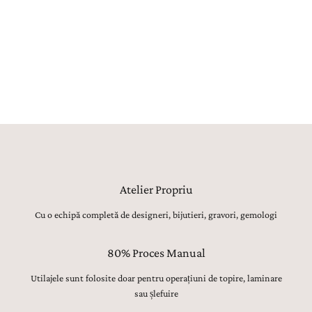
realizat manual, utilajele având strict rolul de topire, laminare sau
șlefuire inițială. Toate celelalte operațiuni, de la modelarea formei,
ajustarea proporțiilor și finisarea suprafețelor, până la montarea
atentă a pietrelor prețioase, lustruirea finală și verificarea fiecărui
detaliu, sunt realizate manual, cu migală, precizie și respect pentru
tradiția bijuteriilor fine.
Atelier Propriu
Cu o echipă completă de designeri, bijutieri, gravori, gemologi
80% Proces Manual
Utilajele sunt folosite doar pentru operațiuni de topire, laminare
sau șlefuire