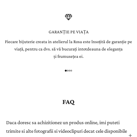
t
t
e
GARANȚIE PE VIAȚA
Fiecare bijuterie creata in atelierul la Rosa este însoțită de garanție pe
r
viață, pentru ca dvs. să vă bucurați intotdeauna de eleganța
Î
și frumusețea ei.
n
r
e
g
i
s
FAQ
t
r
a
Daca doresc sa achizitionez un produs online, imi puteti
ț
trimite si alte fotografii si videoclipuri decat cele disponibile
i