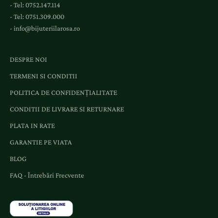
- Tel:
0752.147.114
e
- Tel:
0751.309.000
n
-
info@bijuteriilarosa.ro
i
m
e
DESPRE NOI
n
TERMENI SI CONDITII
t
e
POLITICA DE CONFIDENȚIALITATE
ș
CONDITII DE LIVRARE SI RETURNARE
i
o
PLATA IN RATE
f
GARANTIE PE VIATA
e
BLOG
r
t
FAQ - Întrebări Frecvente
e
d
e
d