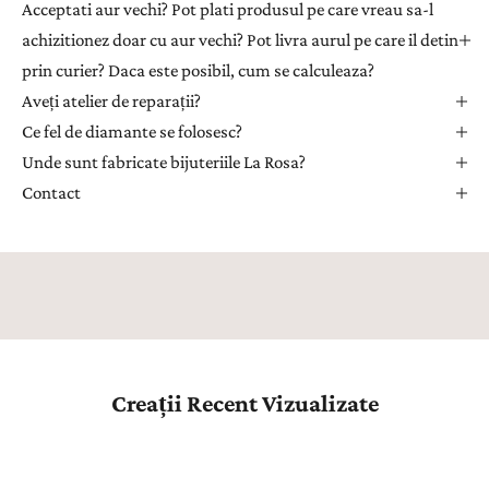
Acceptati aur vechi? Pot plati produsul pe care vreau sa-l
r
achizitionez doar cu aur vechi? Pot livra aurul pe care il detin
u
prin curier? Daca este posibil, cum se calculeaza?
a
Aveți atelier de reparații?
p
r
Ce fel de diamante se folosesc?
i
Unde sunt fabricate bijuteriile La Rosa?
m
Contact
i
i
n
s
p
i
r
a
Creații Recent Vizualizate
ț
i
e