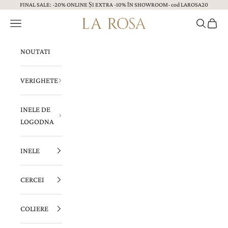
FINAL SALE: -20% ONLINE ȘI EXTRA -10% ÎN SHOWROOM- cod LAROSA20
Sari la continut
Menu
Caută
Coș
Bijuterii LA ROSA
NOUTATI
VERIGHETE
INELE DE
LOGODNA
INELE
CERCEI
COLIERE