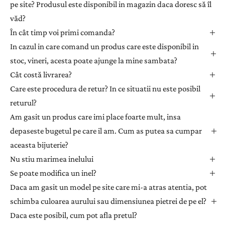
pe site? Produsul este disponibil in magazin daca doresc să îl
-
văd?
v
ă
În cât timp voi primi comanda?
l
In cazul in care comand un produs care este disponibil in
a
stoc, vineri, acesta poate ajunge la mine sambata?
n
Cât costă livrarea?
e
Care este procedura de retur? In ce situatii nu este posibil
w
returul?
s
l
Am gasit un produs care imi place foarte mult, insa
e
depaseste bugetul pe care il am. Cum as putea sa cumpar
t
aceasta bijuterie?
t
Nu stiu marimea inelului
e
Se poate modifica un inel?
r
Daca am gasit un model pe site care mi-a atras atentia, pot
p
e
schimba culoarea aurului sau dimensiunea pietrei de pe el?
n
Daca este posibil, cum pot afla pretul?
t