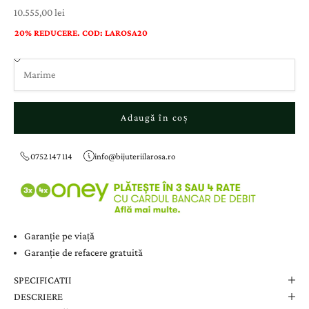
Preț cu reducere
10.555,00 lei
20% REDUCERE. COD: LAROSA20
Adaugă în coș
0752 147 114
info@bijuteriilarosa.ro
Garanție pe viață
Garanție de refacere gratuită
SPECIFICATII
DESCRIERE