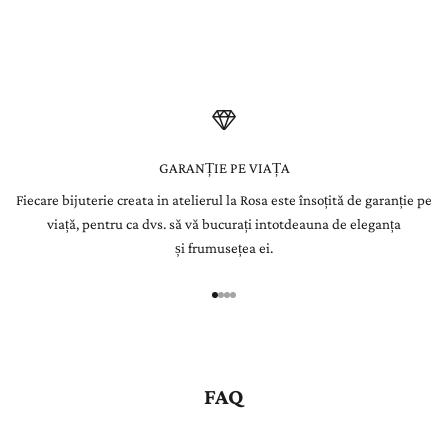
integrată manual în bijuterii create pentru a dăinui o viață.
l
e
t
t
e
GARANȚIE PE VIAȚA
Fiecare bijuterie creata in atelierul la Rosa este însoțită de garanție pe
r
viață, pentru ca dvs. să vă bucurați intotdeauna de eleganța
Î
și frumusețea ei.
n
r
e
g
i
s
FAQ
t
r