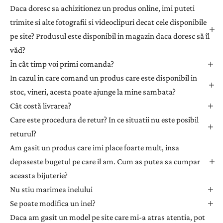
a
Daca doresc sa achizitionez un produs online, imi puteti
ț
trimite si alte fotografii si videoclipuri decat cele disponibile
i
pe site? Produsul este disponibil in magazin daca doresc să îl
-
văd?
v
ă
În cât timp voi primi comanda?
l
In cazul in care comand un produs care este disponibil in
a
stoc, vineri, acesta poate ajunge la mine sambata?
n
Cât costă livrarea?
e
Care este procedura de retur? In ce situatii nu este posibil
w
returul?
s
l
Am gasit un produs care imi place foarte mult, insa
e
depaseste bugetul pe care il am. Cum as putea sa cumpar
t
aceasta bijuterie?
t
Nu stiu marimea inelului
e
Se poate modifica un inel?
r
Daca am gasit un model pe site care mi-a atras atentia, pot
p