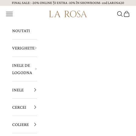
FINAL SALE: -20% ONLINE ȘI EXTRA -10% ÎN SHOWROOM- cod LAROSA20
Sari la continut
Menu
Caută
Coș
Bijuterii LA ROSA
NOUTATI
VERIGHETE
INELE DE
LOGODNA
INELE
CERCEI
COLIERE