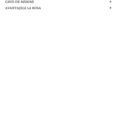
GHID DE MĂRIMI
AVANTAJELE LA ROSA
Comanda Dvs. Conține
Cutie Elegantă La Rosa
Certificat de Garanție
Garanție pe Viață