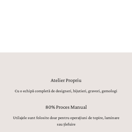
realizat manual, utilajele având strict rolul de topire, laminare sau
șlefuire inițială. Toate celelalte operațiuni, de la modelarea formei,
ajustarea proporțiilor și finisarea suprafețelor, până la montarea
atentă a pietrelor prețioase, lustruirea finală și verificarea fiecărui
detaliu, sunt realizate manual, cu migală, precizie și respect pentru
tradiția bijuteriilor fine.
Atelier Propriu
Cu o echipă completă de designeri, bijutieri, gravori, gemologi
80% Proces Manual
Utilajele sunt folosite doar pentru operațiuni de topire, laminare
sau șlefuire