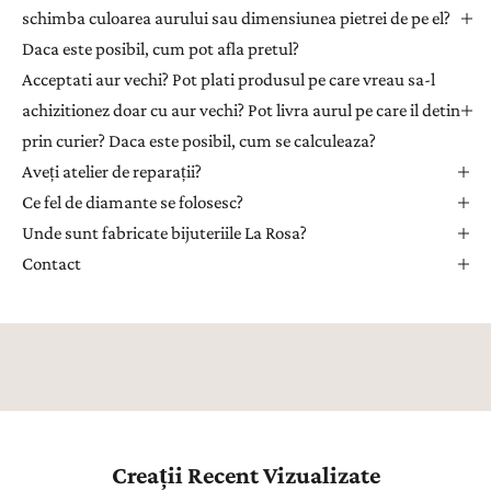
e
schimba culoarea aurului sau dimensiunea pietrei de pe el?
n
Daca este posibil, cum pot afla pretul?
t
Acceptati aur vechi? Pot plati produsul pe care vreau sa-l
r
achizitionez doar cu aur vechi? Pot livra aurul pe care il detin
u
prin curier? Daca este posibil, cum se calculeaza?
a
Aveți atelier de reparații?
p
r
Ce fel de diamante se folosesc?
i
Unde sunt fabricate bijuteriile La Rosa?
m
Contact
i
i
n
s
p
i
r
a
Creații Recent Vizualizate
ț