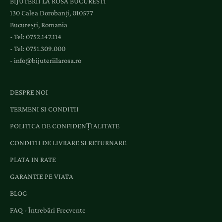
BIJUTERII LA ROSA BUCURESTI
a
130 Calea Dorobanți, 010577
e
București, Romania
v
- Tel:
0752.147.114
e
- Tel:
0751.309.000
n
-
info@bijuteriilarosa.ro
i
m
e
DESPRE NOI
n
TERMENI SI CONDITII
t
e
POLITICA DE CONFIDENȚIALITATE
ș
CONDITII DE LIVRARE SI RETURNARE
i
o
PLATA IN RATE
f
GARANTIE PE VIATA
e
BLOG
r
t
FAQ - Întrebări Frecvente
e