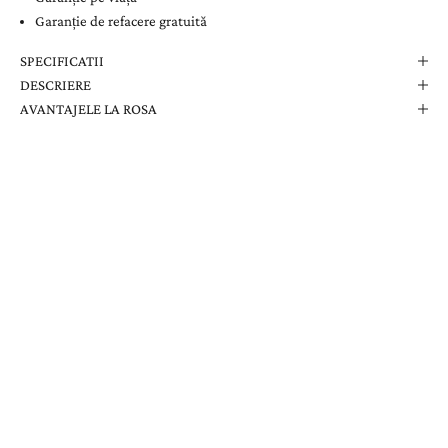
Garanție de refacere gratuită
SPECIFICATII
DESCRIERE
AVANTAJELE LA ROSA
Comanda Dvs. Conține
Cutie Elegantă La Rosa
Certificat de Garanție
Garanție pe Viață