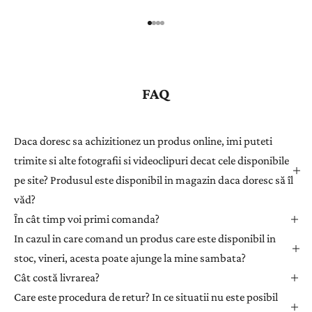
n
r
e
g
i
s
FAQ
t
r
a
Daca doresc sa achizitionez un produs online, imi puteti
ț
trimite si alte fotografii si videoclipuri decat cele disponibile
i
pe site? Produsul este disponibil in magazin daca doresc să îl
-
văd?
v
ă
În cât timp voi primi comanda?
l
In cazul in care comand un produs care este disponibil in
a
stoc, vineri, acesta poate ajunge la mine sambata?
n
Cât costă livrarea?
e
Care este procedura de retur? In ce situatii nu este posibil
w