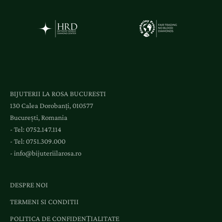
ș
i
a
c
c
e
s
l
BIJUTERII LA ROSA BUCURESTI
a
130 Calea Dorobanți, 010577
e
București, Romania
v
- Tel:
0752.147.114
e
- Tel:
0751.309.000
n
-
info@bijuteriilarosa.ro
i
m
e
DESPRE NOI
n
TERMENI SI CONDITII
t
e
POLITICA DE CONFIDENȚIALITATE