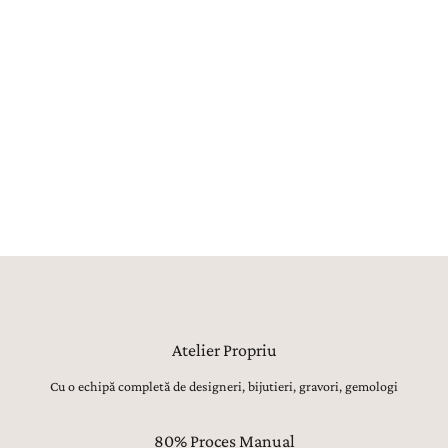
Fiecare bijuterie este creată în atelierul propriu La Rosa, unde
maeștri bijutieri, gemologi, gravori și tintuitori transformă orice vis
într-o bijuterie reală. Aproximativ 80% din procesul de creație este
realizat manual, utilajele având strict rolul de topire, laminare sau
șlefuire inițială. Toate celelalte operațiuni, de la modelarea formei,
ajustarea proporțiilor și finisarea suprafețelor, până la montarea
atentă a pietrelor prețioase, lustruirea finală și verificarea fiecărui
detaliu, sunt realizate manual, cu migală, precizie și respect pentru
tradiția bijuteriilor fine.
Atelier Propriu
Cu o echipă completă de designeri, bijutieri, gravori, gemologi
80% Proces Manual