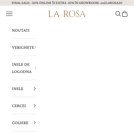
FINAL SALE: -20% ONLINE ȘI EXTRA -10% ÎN SHOWROOM- cod LAROSA20
Sari la continut
Menu
Caută
Coș
Bijuterii LA ROSA
NOUTATI
VERIGHETE
INELE DE
LOGODNA
INELE
CERCEI
COLIERE