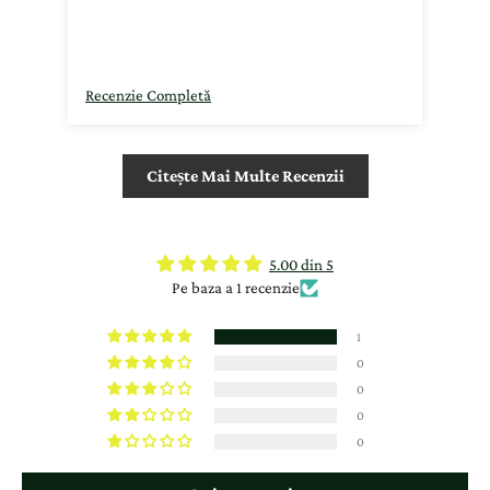
ca sa fii sigur
Recenzie Completă
Citește Mai Multe Recenzii
5.00 din 5
Pe baza a 1 recenzie
1
0
0
0
0