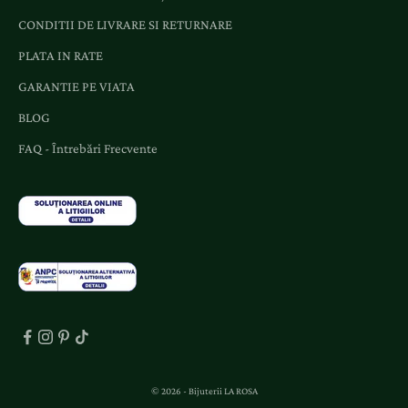
ș
CONDITII DE LIVRARE SI RETURNARE
i
o
PLATA IN RATE
f
GARANTIE PE VIATA
e
r
BLOG
t
FAQ - Întrebări Frecvente
e
d
e
d
i
c
a
t
e
.
© 2026 - Bijuterii LA ROSA