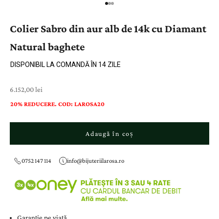
Colier Sabro din aur alb de 14k cu Diamant
Natural baghete
DISPONIBIL LA COMANDĂ ÎN 14 ZILE
Preț cu reducere
6.152,00 lei
20% REDUCERE. COD: LAROSA20
Adaugă în coș
0752 147 114
info@bijuteriilarosa.ro
Garanție pe viață