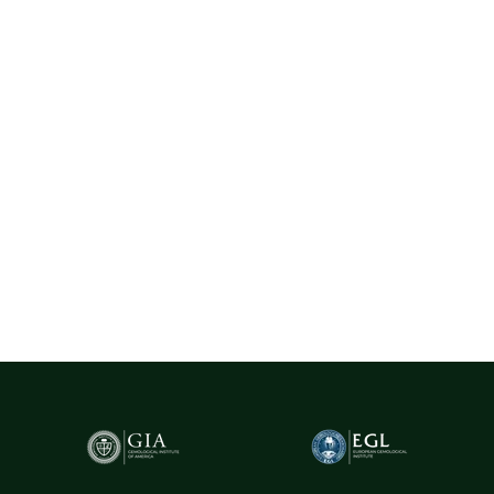
Diamante Naturale
La Rosa utilizează exclusiv diamante naturale provenite din surse
certificate, selectate cu rigurozitate din centre gemologice
recunoscute la nivel internațional, precum Belgia (Anvers) - unul
dintre cele mai importante hub-uri mondiale pentru
tranzacționarea și expertizarea diamantelor.
Pentru un plus de transparență și siguranță,
diamantele naturale
cu greutatea de peste 0.20ct sunt însoțite de certificare GIA
(Gemological Institute of America)
- cel mai prestigios institut
gemologic din lume. Acest certificat atestă în mod obiectiv
caracteristicile fiecărui diamant, oferind garanția valorii și a
autenticității sale.