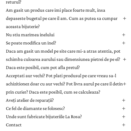
returul?
s
l
Am gasit un produs care imi place foarte mult, insa
e
depaseste bugetul pe care il am. Cum as putea sa cumpar
t
aceasta bijuterie?
t
Nu stiu marimea inelului
e
Se poate modifica un inel?
r
Daca am gasit un model pe site care mi-a atras atentia, pot
p
e
schimba culoarea aurului sau dimensiunea pietrei de pe el?
n
Daca este posibil, cum pot afla pretul?
t
Acceptati aur vechi? Pot plati produsul pe care vreau sa-l
r
achizitionez doar cu aur vechi? Pot livra aurul pe care il detin
u
prin curier? Daca este posibil, cum se calculeaza?
a
Aveți atelier de reparații?
p
r
Ce fel de diamante se folosesc?
i
Unde sunt fabricate bijuteriile La Rosa?
m
Contact
i