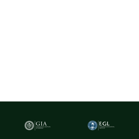
Diamante Naturale
La Rosa utilizează exclusiv diamante naturale provenite din surse
certificate, selectate cu rigurozitate din centre gemologice
recunoscute la nivel internațional, precum Belgia (Anvers) - unul
dintre cele mai importante hub-uri mondiale pentru
tranzacționarea și expertizarea diamantelor.
Pentru un plus de transparență și siguranță,
diamantele naturale
cu greutatea de peste 0.20ct sunt însoțite de certificare GIA
(Gemological Institute of America)
- cel mai prestigios institut
gemologic din lume. Acest certificat atestă în mod obiectiv
caracteristicile fiecărui diamant, oferind garanția valorii și a
autenticității sale.