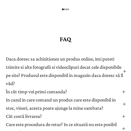
r
e
g
i
s
FAQ
t
r
a
Daca doresc sa achizitionez un produs online, imi puteti
ț
trimite si alte fotografii si videoclipuri decat cele disponibile
i
pe site? Produsul este disponibil in magazin daca doresc să îl
-
văd?
v
ă
În cât timp voi primi comanda?
l
In cazul in care comand un produs care este disponibil in
a
stoc, vineri, acesta poate ajunge la mine sambata?
n
Cât costă livrarea?
e
Care este procedura de retur? In ce situatii nu este posibil
w