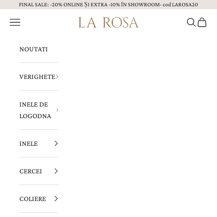
FINAL SALE: -20% ONLINE ȘI EXTRA -10% ÎN SHOWROOM- cod LAROSA20
Sari la continut
Menu
Caută
Coș
Bijuterii LA ROSA
NOUTATI
VERIGHETE
INELE DE
LOGODNA
INELE
CERCEI
COLIERE