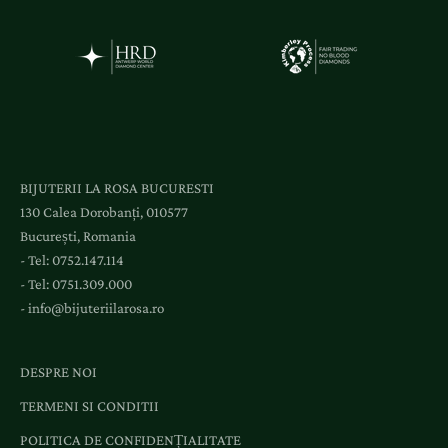
i
a
c
c
e
s
l
BIJUTERII LA ROSA BUCURESTI
a
130 Calea Dorobanți, 010577
e
București, Romania
v
- Tel:
0752.147.114
e
- Tel:
0751.309.000
n
-
info@bijuteriilarosa.ro
i
m
e
DESPRE NOI
n
TERMENI SI CONDITII
t
e
POLITICA DE CONFIDENȚIALITATE