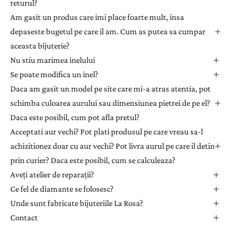
returul?
s
l
Am gasit un produs care imi place foarte mult, insa
e
depaseste bugetul pe care il am. Cum as putea sa cumpar
t
aceasta bijuterie?
t
Nu stiu marimea inelului
e
Se poate modifica un inel?
r
Daca am gasit un model pe site care mi-a atras atentia, pot
p
e
schimba culoarea aurului sau dimensiunea pietrei de pe el?
n
Daca este posibil, cum pot afla pretul?
t
Acceptati aur vechi? Pot plati produsul pe care vreau sa-l
r
achizitionez doar cu aur vechi? Pot livra aurul pe care il detin
u
prin curier? Daca este posibil, cum se calculeaza?
a
Aveți atelier de reparații?
p
r
Ce fel de diamante se folosesc?
i
Unde sunt fabricate bijuteriile La Rosa?
m
Contact
i