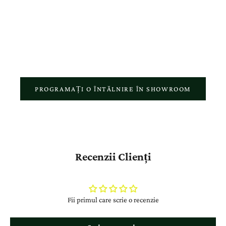
showroom, fiecare comandă online și fiecare bijuterie realizată în
atelierul nostru reflectă pasiunea pentru meșteșugul autentic și
respectul față de povestea fiecărui client.
PROGRAMAȚI O ÎNTĂLNIRE ÎN SHOWROOM
Recenzii Clienți
Fii primul care scrie o recenzie