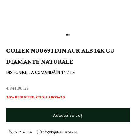
COLIER N00691 DIN AUR ALB 14K CU
DIAMANTE NATURALE
DISPONIBIL LA COMANDĂ ÎN 14 ZILE
Preț cu reducere
4.944,00 lei
20% REDUCERE. COD: LAROSA20
Adaugă în coș
0752 147 114
info@bijuteriilarosa.ro