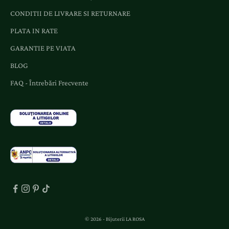
ș
CONDITII DE LIVRARE SI RETURNARE
i
o
PLATA IN RATE
f
GARANTIE PE VIATA
e
r
BLOG
t
FAQ - Întrebări Frecvente
e
d
e
d
i
c
a
t
e
.
© 2026 - Bijuterii LA ROSA