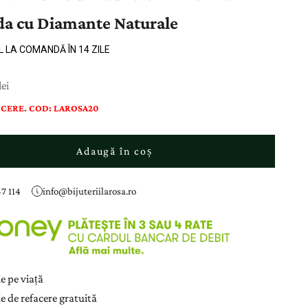
da cu Diamante Naturale
L LA COMANDĂ ÎN 14 ZILE
ducere
ei
CERE. COD: LAROSA20
Adaugă în coș
7 114
info@bijuteriilarosa.ro
e pe viață
e de refacere gratuită