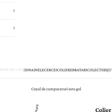
INELE DE LOGODNA
INELE
CERCEI
COLIERE
BRATARI
COLECTII
BIJU
Coșul de cumparaturi este gol
Colie