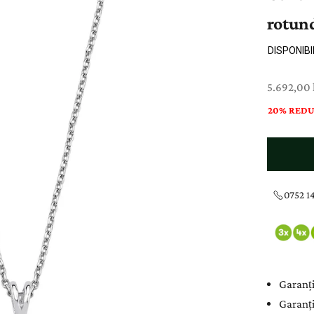
rotun
DISPONIBI
Preț cu re
5.692,00 l
20% REDU
0752 14
Garanți
Garanți