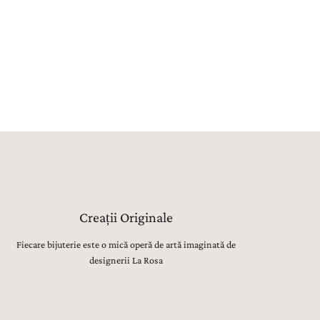
rafețelor, până la montarea atentă a pietrelor
țioase, lustruirea finală și verificarea fiecărui detaliu,
t realizate manual, cu migală, precizie și respect
tru tradiția bijuteriilor fine.
Creații Originale
Fiecare bijuterie este o mică operă de artă imaginată de
designerii La Rosa