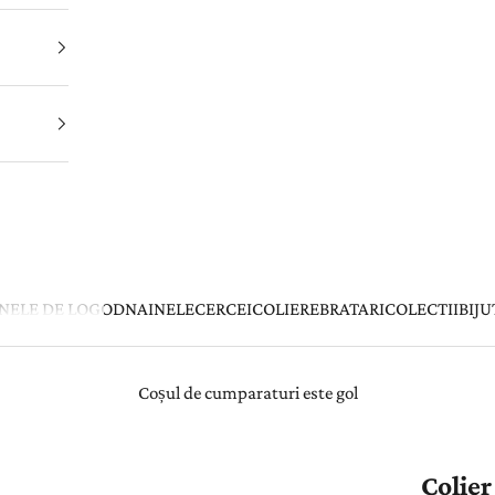
INELE DE LOGODNA
INELE
CERCEI
COLIERE
BRATARI
COLECTII
BIJU
Coșul de cumparaturi este gol
Colier