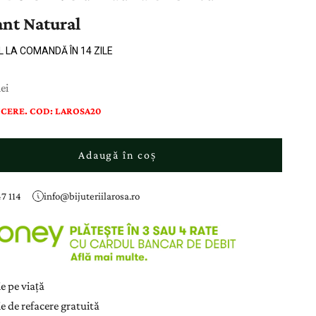
nt Natural
L LA COMANDĂ ÎN 14 ZILE
ducere
ei
CERE. COD: LAROSA20
Adaugă în coș
7 114
info@bijuteriilarosa.ro
e pe viață
e de refacere gratuită