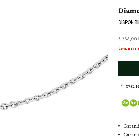
Diama
DISPONIBI
Preț cu re
3.238,00 l
20% REDU
0752 14
Garanți
Garanți