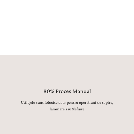
sup
pre
sun
pen
80% Proces Manual
Utilajele sunt folosite doar pentru operațiuni de topire,
laminare sau șlefuire