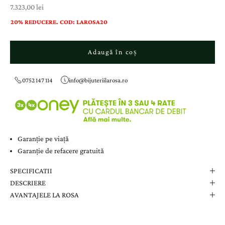
Preț cu reducere
7.323,00 lei
20% REDUCERE. COD: LAROSA20
Adaugă în coș
0752 147 114
info@bijuteriilarosa.ro
Garanție pe viață
Garanție de refacere gratuită
SPECIFICATII
DESCRIERE
AVANTAJELE LA ROSA