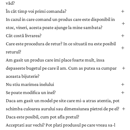
văd?
v
ă
În cât timp voi primi comanda?
l
In cazul in care comand un produs care este disponibil in
a
stoc, vineri, acesta poate ajunge la mine sambata?
n
Cât costă livrarea?
e
Care este procedura de retur? In ce situatii nu este posibil
w
returul?
s
l
Am gasit un produs care imi place foarte mult, insa
e
depaseste bugetul pe care il am. Cum as putea sa cumpar
t
aceasta bijuterie?
t
Nu stiu marimea inelului
e
Se poate modifica un inel?
r
Daca am gasit un model pe site care mi-a atras atentia, pot
p
e
schimba culoarea aurului sau dimensiunea pietrei de pe el?
n
Daca este posibil, cum pot afla pretul?
t
Acceptati aur vechi? Pot plati produsul pe care vreau sa-l
r