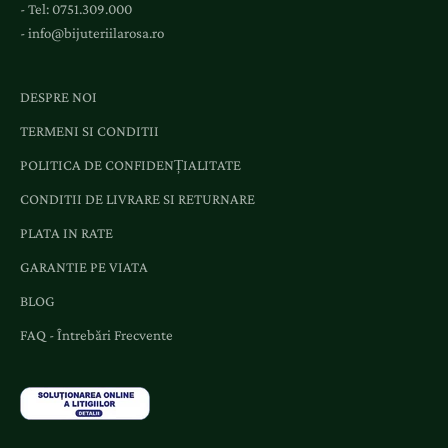
- Tel:
0751.309.000
n
-
info@bijuteriilarosa.ro
i
m
e
DESPRE NOI
n
TERMENI SI CONDITII
t
e
POLITICA DE CONFIDENȚIALITATE
ș
CONDITII DE LIVRARE SI RETURNARE
i
o
PLATA IN RATE
f
GARANTIE PE VIATA
e
r
BLOG
t
FAQ - Întrebări Frecvente
e
d
e
d
i