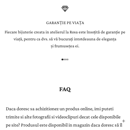
t
t
e
GARANȚIE PE VIAȚA
Fiecare bijuterie creata in atelierul la Rosa este însoțită de garanție pe
r
viață, pentru ca dvs. să vă bucurați intotdeauna de eleganța
Î
și frumusețea ei.
n
r
e
g
i
s
FAQ
t
r
a
Daca doresc sa achizitionez un produs online, imi puteti
ț
trimite si alte fotografii si videoclipuri decat cele disponibile
i
pe site? Produsul este disponibil in magazin daca doresc să îl
-