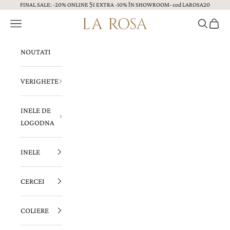
FINAL SALE: -20% ONLINE ȘI EXTRA -10% ÎN SHOWROOM- cod LAROSA20
Sari la continut
Menu
Caută
Coș
Bijuterii LA ROSA
NOUTATI
VERIGHETE
INELE DE
LOGODNA
INELE
CERCEI
COLIERE