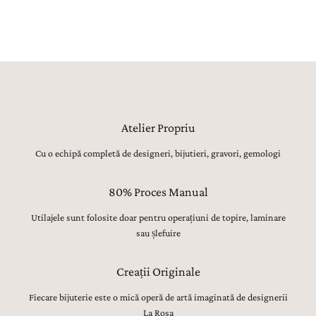
detaliu, sunt realizate manual, cu migală, precizie și respect pentru
tradiția bijuteriilor fine.
Atelier Propriu
Cu o echipă completă de designeri, bijutieri, gravori, gemologi
80% Proces Manual
Utilajele sunt folosite doar pentru operațiuni de topire, laminare
sau șlefuire
Creații Originale
Fiecare bijuterie este o mică operă de artă imaginată de designerii
La Rosa