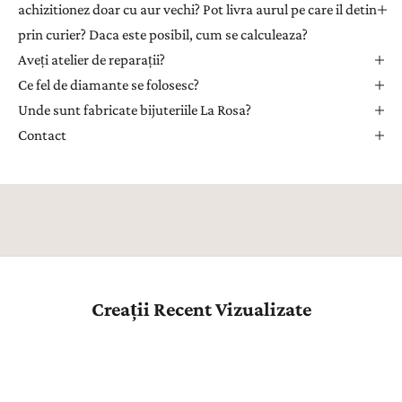
achizitionez doar cu aur vechi? Pot livra aurul pe care il detin
u
prin curier? Daca este posibil, cum se calculeaza?
a
Aveți atelier de reparații?
p
r
Ce fel de diamante se folosesc?
i
Unde sunt fabricate bijuteriile La Rosa?
m
Contact
i
i
n
s
p
i
r
a
Creații Recent Vizualizate
ț
i
e
,