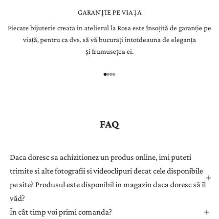
e
GARANȚIE PE VIAȚA
Fiecare bijuterie creata in atelierul la Rosa este însoțită de garanție pe
r
viață, pentru ca dvs. să vă bucurați intotdeauna de eleganța
Î
și frumusețea ei.
n
r
e
g
i
s
FAQ
t
r
a
Daca doresc sa achizitionez un produs online, imi puteti
ț
trimite si alte fotografii si videoclipuri decat cele disponibile
i
pe site? Produsul este disponibil in magazin daca doresc să îl
-
văd?
v
ă
În cât timp voi primi comanda?