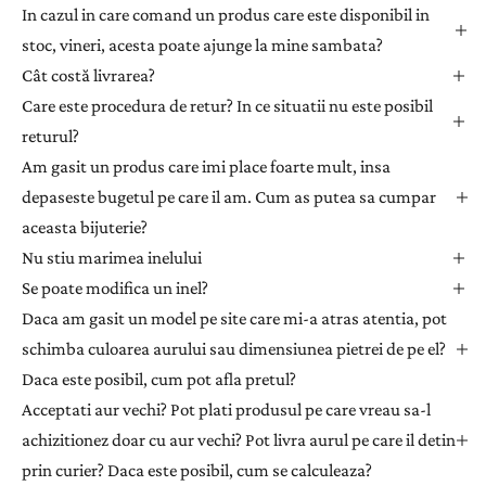
l
In cazul in care comand un produs care este disponibil in
a
stoc, vineri, acesta poate ajunge la mine sambata?
n
Cât costă livrarea?
e
Care este procedura de retur? In ce situatii nu este posibil
w
returul?
s
l
Am gasit un produs care imi place foarte mult, insa
e
depaseste bugetul pe care il am. Cum as putea sa cumpar
t
aceasta bijuterie?
t
Nu stiu marimea inelului
e
Se poate modifica un inel?
r
Daca am gasit un model pe site care mi-a atras atentia, pot
p
e
schimba culoarea aurului sau dimensiunea pietrei de pe el?
n
Daca este posibil, cum pot afla pretul?
t
Acceptati aur vechi? Pot plati produsul pe care vreau sa-l
r
achizitionez doar cu aur vechi? Pot livra aurul pe care il detin
u
prin curier? Daca este posibil, cum se calculeaza?
a