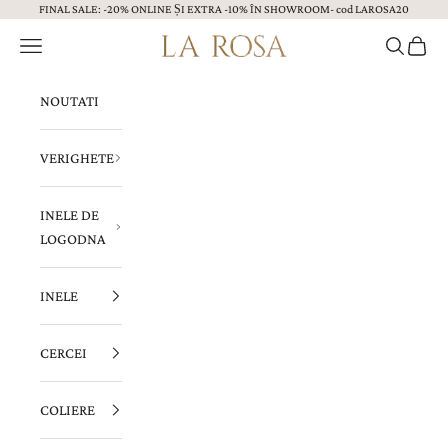
FINAL SALE: -20% ONLINE ȘI EXTRA -10% ÎN SHOWROOM- cod LAROSA20
Sari la continut
Menu
Caută
Coș
Bijuterii LA ROSA
NOUTATI
VERIGHETE
INELE DE
LOGODNA
INELE
CERCEI
COLIERE