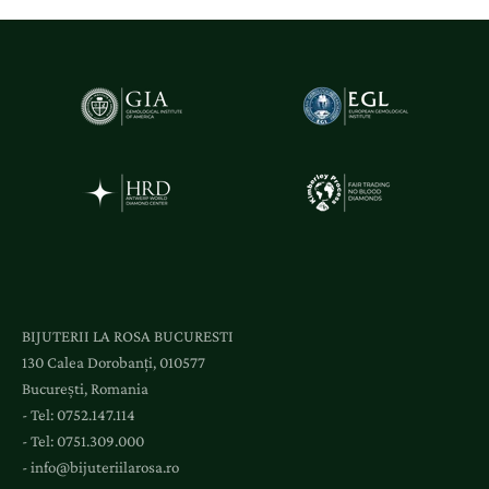
t
ă
ț
i
ș
i
a
c
c
e
s
l
BIJUTERII LA ROSA BUCURESTI
a
130 Calea Dorobanți, 010577
e
București, Romania
v
- Tel:
0752.147.114
e
- Tel:
0751.309.000
n
-
info@bijuteriilarosa.ro
i