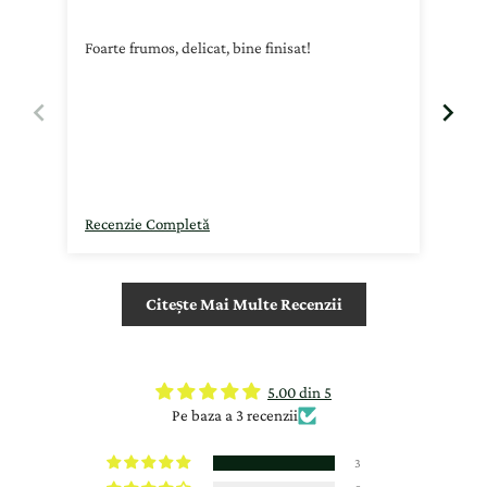
info
Foarte frumos, delicat, bine finisat!
Imi 
biju
Recenzie Completă
Rec
Citește Mai Multe Recenzii
5.00 din 5
Pe baza a 3 recenzii
3