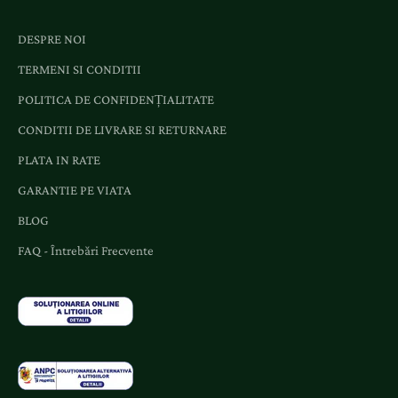
m
e
DESPRE NOI
n
TERMENI SI CONDITII
t
e
POLITICA DE CONFIDENȚIALITATE
ș
CONDITII DE LIVRARE SI RETURNARE
i
o
PLATA IN RATE
f
GARANTIE PE VIATA
e
r
BLOG
t
FAQ - Întrebări Frecvente
e
d
e
d
i
c
a