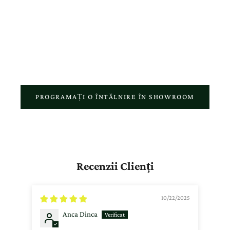
personalizată și atenție reală pentru fiecare detaliu. Fiecare vizită în
showroom, fiecare comandă online și fiecare bijuterie realizată în
atelierul nostru reflectă pasiunea pentru meșteșugul autentic și
respectul față de povestea fiecărui client.
PROGRAMAȚI O ÎNTĂLNIRE ÎN SHOWROOM
Recenzii Clienți
10/22/2025
Anca Dinca