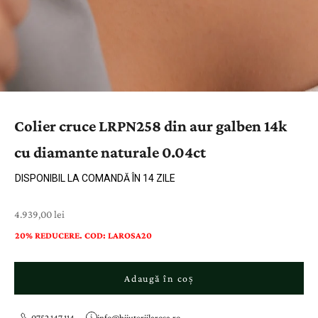
Colier cruce LRPN258 din aur galben 14k
cu diamante naturale 0.04ct
DISPONIBIL LA COMANDĂ ÎN 14 ZILE
Preț cu reducere
4.939,00 lei
20% REDUCERE. COD: LAROSA20
Adaugă în coș
0752 147 114
info@bijuteriilarosa.ro