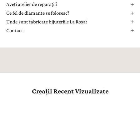
Aveți atelier de reparații?
p
r
Ce fel de diamante se folosesc?
i
Unde sunt fabricate bijuteriile La Rosa?
m
Contact
i
i
n
s
p
i
r
a
Creații Recent Vizualizate
ț
i
e
,
n
o
u