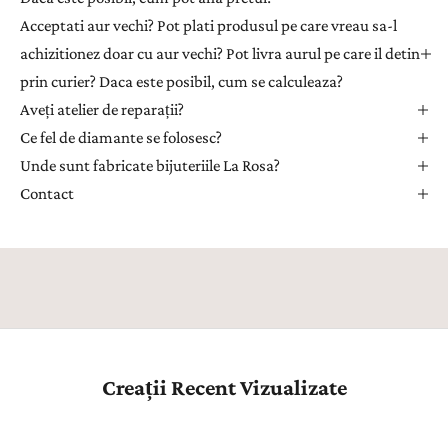
t
Acceptati aur vechi? Pot plati produsul pe care vreau sa-l
r
achizitionez doar cu aur vechi? Pot livra aurul pe care il detin
u
prin curier? Daca este posibil, cum se calculeaza?
a
Aveți atelier de reparații?
p
r
Ce fel de diamante se folosesc?
i
Unde sunt fabricate bijuteriile La Rosa?
m
Contact
i
i
n
s
p
i
r
a
Creații Recent Vizualizate
ț
i
e