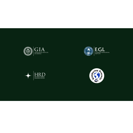
caracteristicile fiecărui diamant, oferind garanția valorii și a
autenticității sale.