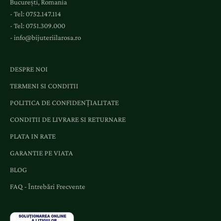
București, Romania
v
- Tel:
0752.147.114
e
- Tel:
0751.309.000
n
-
info@bijuteriilarosa.ro
i
m
e
DESPRE NOI
n
TERMENI SI CONDITII
t
e
POLITICA DE CONFIDENȚIALITATE
ș
CONDITII DE LIVRARE SI RETURNARE
i
o
PLATA IN RATE
f
GARANTIE PE VIATA
e
r
BLOG
t
FAQ - Întrebări Frecvente
e
d
e