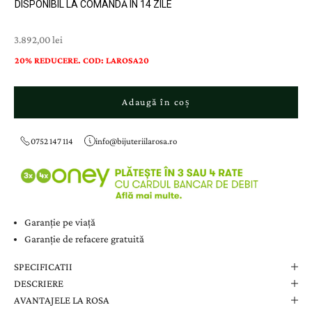
DISPONIBIL LA COMANDĂ ÎN 14 ZILE
Preț cu reducere
3.892,00 lei
20% REDUCERE. COD: LAROSA20
Adaugă în coș
0752 147 114
info@bijuteriilarosa.ro
Garanție pe viață
Garanție de refacere gratuită
SPECIFICATII
DESCRIERE
AVANTAJELE LA ROSA