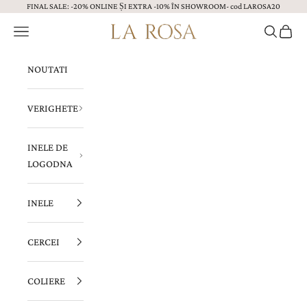
FINAL SALE: -20% ONLINE ȘI EXTRA -10% ÎN SHOWROOM- cod LAROSA20
Sari la continut
Menu
Caută
Coș
Bijuterii LA ROSA
NOUTATI
VERIGHETE
INELE DE
LOGODNA
INELE
CERCEI
COLIERE