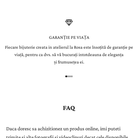
e
t
t
e
GARANȚIE PE VIAȚA
Fiecare bijuterie creata in atelierul la Rosa este însoțită de garanție pe
r
viață, pentru ca dvs. să vă bucurați intotdeauna de eleganța
Î
și frumusețea ei.
n
r
e
g
i
s
FAQ
t
r
a
Daca doresc sa achizitionez un produs online, imi puteti
ț
trimite si alte fotografii si videoclipuri decat cele disponibile