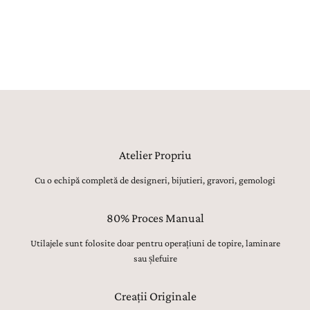
ajustarea proporțiilor și finisarea suprafețelor, până la montarea
atentă a pietrelor prețioase, lustruirea finală și verificarea fiecărui
detaliu, sunt realizate manual, cu migală, precizie și respect pentru
tradiția bijuteriilor fine.
Atelier Propriu
Cu o echipă completă de designeri, bijutieri, gravori, gemologi
80% Proces Manual
Utilajele sunt folosite doar pentru operațiuni de topire, laminare
sau șlefuire
Creații Originale