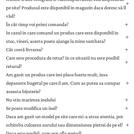
i
pe site? Produsul este disponibil in magazin daca doresc să îl
-
văd?
v
ă
În cât timp voi primi comanda?
l
In cazul in care comand un produs care este disponibil in
a
stoc, vineri, acesta poate ajunge la mine sambata?
n
Cât costă livrarea?
e
Care este procedura de retur? In ce situatii nu este posibil
w
returul?
s
l
Am gasit un produs care imi place foarte mult, insa
e
depaseste bugetul pe care il am. Cum as putea sa cumpar
t
aceasta bijuterie?
t
Nu stiu marimea inelului
e
Se poate modifica un inel?
r
Daca am gasit un model pe site care mi-a atras atentia, pot
p
e
schimba culoarea aurului sau dimensiunea pietrei de pe el?
n
Daca este posibil, cum pot afla pretul?