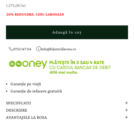
Preț cu reducere
1.275,00 lei
20% REDUCERE. COD: LAROSA20
Adaugă în coș
0752 147 114
info@bijuteriilarosa.ro
Garanție pe viață
Garanție de refacere gratuită
SPECIFICATII
DESCRIERE
AVANTAJELE LA ROSA