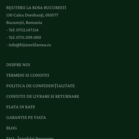
l
BIJUTERII LA ROSA BUCURESTI
a
130 Calea Dorobanți, 010577
e
București, Romania
v
- Tel:
0752.147.114
e
- Tel:
0751.309.000
n
-
info@bijuteriilarosa.ro
i
m
e
DESPRE NOI
n
TERMENI SI CONDITII
t
e
POLITICA DE CONFIDENȚIALITATE
ș
CONDITII DE LIVRARE SI RETURNARE
i
o
PLATA IN RATE
f
GARANTIE PE VIATA
e
r
BLOG
t
FAQ - Întrebări Frecvente