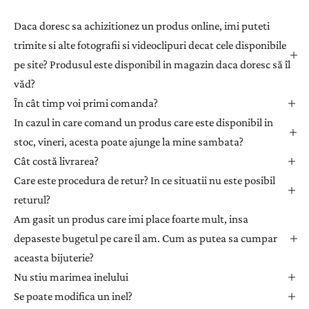
r
a
Daca doresc sa achizitionez un produs online, imi puteti
ț
trimite si alte fotografii si videoclipuri decat cele disponibile
i
pe site? Produsul este disponibil in magazin daca doresc să îl
-
văd?
v
ă
În cât timp voi primi comanda?
l
In cazul in care comand un produs care este disponibil in
a
stoc, vineri, acesta poate ajunge la mine sambata?
n
Cât costă livrarea?
e
Care este procedura de retur? In ce situatii nu este posibil
w
returul?
s
l
Am gasit un produs care imi place foarte mult, insa
e
depaseste bugetul pe care il am. Cum as putea sa cumpar
t
aceasta bijuterie?
t
Nu stiu marimea inelului
e
Se poate modifica un inel?
r