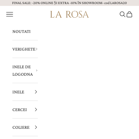
FINAL SALE: -20% ONLINE ȘI EXTRA -10% ÎN SHOWROOM- cod LAROSA20
Sari la continut
Menu
Caută
Coș
Bijuterii LA ROSA
NOUTATI
VERIGHETE
INELE DE
LOGODNA
INELE
CERCEI
COLIERE