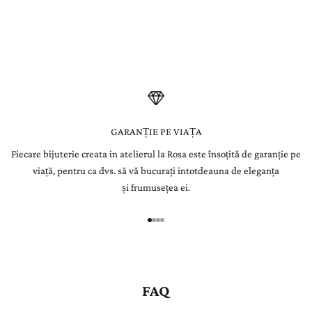
s
Fiecare piatră este atent selecționată de gemologii La Rosa și
integrată manual în bijuterii create pentru a dăinui o viață.
l
e
t
t
e
GARANȚIE PE VIAȚA
Fiecare bijuterie creata in atelierul la Rosa este însoțită de garanție pe
r
viață, pentru ca dvs. să vă bucurați intotdeauna de eleganța
Î
și frumusețea ei.
n
r
e
g
i
s
FAQ
t