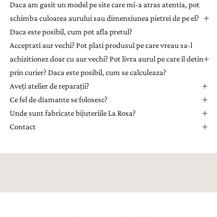
Daca am gasit un model pe site care mi-a atras atentia, pot
p
e
schimba culoarea aurului sau dimensiunea pietrei de pe el?
n
Daca este posibil, cum pot afla pretul?
t
Acceptati aur vechi? Pot plati produsul pe care vreau sa-l
r
achizitionez doar cu aur vechi? Pot livra aurul pe care il detin
u
prin curier? Daca este posibil, cum se calculeaza?
a
Aveți atelier de reparații?
p
r
Ce fel de diamante se folosesc?
i
Unde sunt fabricate bijuteriile La Rosa?
m
Contact
i
i
n
s
p
i
r
a