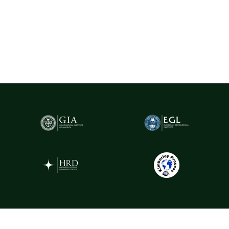
cu greutatea de peste 0.20ct sunt însoțite de certificare GIA
(Gemological Institute of America)
- cel mai prestigios institut
gemologic din lume. Acest certificat atestă în mod obiectiv
caracteristicile fiecărui diamant, oferind garanția valorii și a
autenticității sale.