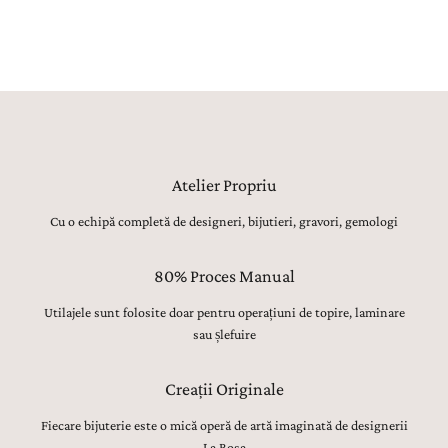
detaliu, sunt realizate manual, cu migală, precizie și respect pentru
tradiția bijuteriilor fine.
Atelier Propriu
Cu o echipă completă de designeri, bijutieri, gravori, gemologi
80% Proces Manual
Utilajele sunt folosite doar pentru operațiuni de topire, laminare
sau șlefuire
Creații Originale
Fiecare bijuterie este o mică operă de artă imaginată de designerii
La Rosa