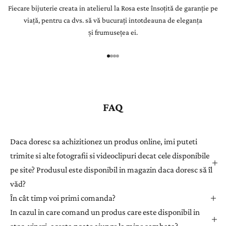
Fiecare bijuterie creata in atelierul la Rosa este însoțită de garanție pe
r
viață, pentru ca dvs. să vă bucurați intotdeauna de eleganța
Î
și frumusețea ei.
n
r
e
g
i
s
FAQ
t
r
a
Daca doresc sa achizitionez un produs online, imi puteti
ț
trimite si alte fotografii si videoclipuri decat cele disponibile
i
pe site? Produsul este disponibil in magazin daca doresc să îl
-
văd?
v
ă
În cât timp voi primi comanda?
l
In cazul in care comand un produs care este disponibil in
a