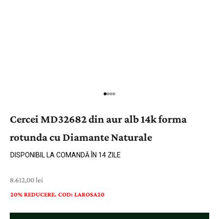
Cercei MD32682 din aur alb 14k forma
rotunda cu Diamante Naturale
DISPONIBIL LA COMANDĂ ÎN 14 ZILE
Preț cu reducere
8.612,00 lei
20% REDUCERE. COD: LAROSA20