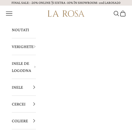
FINAL SALE: -20% ONLINE ȘI EXTRA -10% ÎN SHOWROOM- cod LAROSA20
Sari la continut
Menu
Caută
Coș
Bijuterii LA ROSA
NOUTATI
VERIGHETE
INELE DE
LOGODNA
INELE
CERCEI
COLIERE