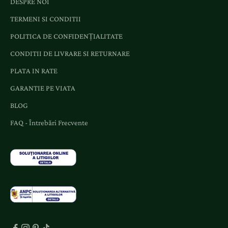
DESPRE NOI
n
TERMENI SI CONDITII
t
e
POLITICA DE CONFIDENȚIALITATE
ș
CONDITII DE LIVRARE SI RETURNARE
i
o
PLATA IN RATE
f
GARANTIE PE VIATA
e
r
BLOG
t
FAQ - Întrebări Frecvente
e
d
e
d
i
c
a
t
e