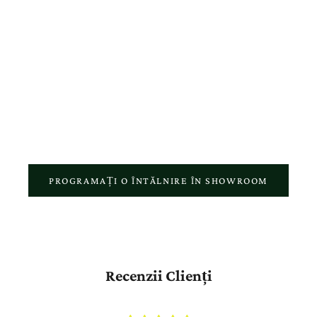
De-a lungul anilor, am construit mai mult decât o colecție de
bijuterii, am creat o relație bazată pe încredere, consiliere
personalizată și atenție reală pentru fiecare detaliu. Fiecare vizită în
showroom, fiecare comandă online și fiecare bijuterie realizată în
atelierul nostru reflectă pasiunea pentru meșteșugul autentic și
respectul față de povestea fiecărui client.
PROGRAMAȚI O ÎNTĂLNIRE ÎN SHOWROOM
Recenzii Clienți