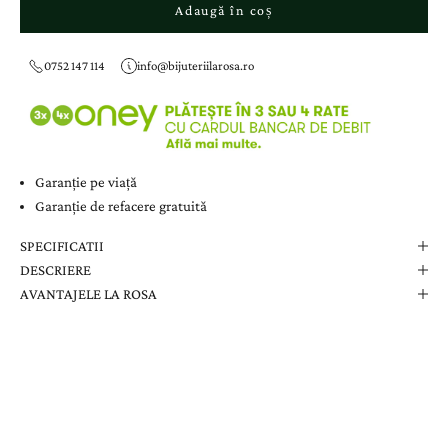
Adaugă în coș
0752 147 114
info@bijuteriilarosa.ro
Garanție pe viață
Garanție de refacere gratuită
SPECIFICATII
DESCRIERE
AVANTAJELE LA ROSA
Comanda Dvs. Conține