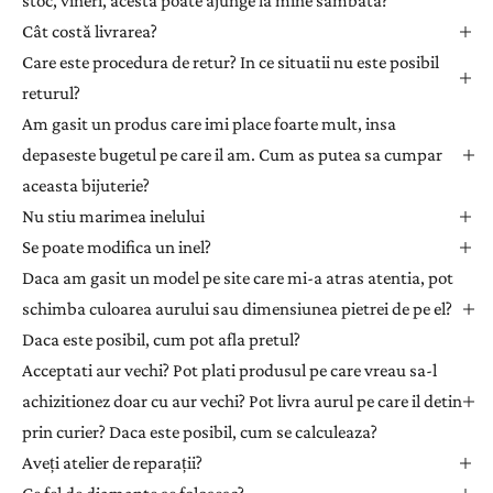
stoc, vineri, acesta poate ajunge la mine sambata?
n
Cât costă livrarea?
e
Care este procedura de retur? In ce situatii nu este posibil
w
returul?
s
l
Am gasit un produs care imi place foarte mult, insa
e
depaseste bugetul pe care il am. Cum as putea sa cumpar
t
aceasta bijuterie?
t
Nu stiu marimea inelului
e
Se poate modifica un inel?
r
Daca am gasit un model pe site care mi-a atras atentia, pot
p
e
schimba culoarea aurului sau dimensiunea pietrei de pe el?
n
Daca este posibil, cum pot afla pretul?
t
Acceptati aur vechi? Pot plati produsul pe care vreau sa-l
r
achizitionez doar cu aur vechi? Pot livra aurul pe care il detin
u
prin curier? Daca este posibil, cum se calculeaza?
a
Aveți atelier de reparații?
p
r