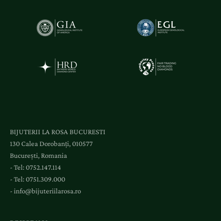
ă
ț
i
ș
i
a
c
c
e
s
l
BIJUTERII LA ROSA BUCURESTI
a
130 Calea Dorobanți, 010577
e
București, Romania
v
- Tel:
0752.147.114
e
- Tel:
0751.309.000
n
-
info@bijuteriilarosa.ro
i
m
e