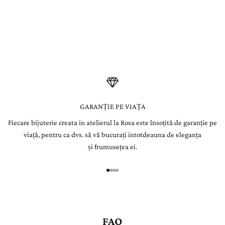
forței.
s
Fiecare piatră este atent selecționată de gemologii La Rosa și
integrată manual în bijuterii create pentru a dăinui o viață.
l
e
t
t
e
GARANȚIE PE VIAȚA
Fiecare bijuterie creata in atelierul la Rosa este însoțită de garanție pe
r
viață, pentru ca dvs. să vă bucurați intotdeauna de eleganța
Î
și frumusețea ei.
n
r
e
g
i
s
FAQ