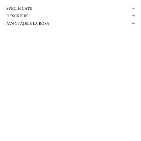
SPECIFICATII
DESCRIERE
AVANTAJELE LA ROSA
Comanda Dvs. Conține
Cutie Elegantă La Rosa
Certificat de Garanție
Garanție pe Viață