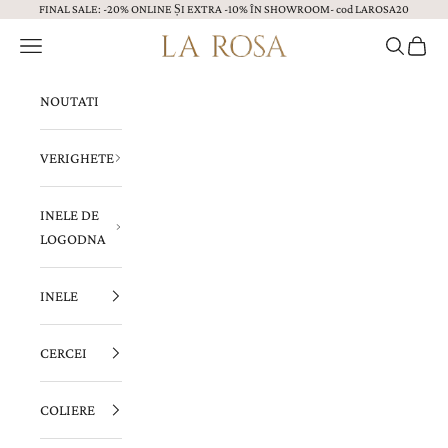
FINAL SALE: -20% ONLINE ȘI EXTRA -10% ÎN SHOWROOM- cod LAROSA20
Sari la continut
Menu
Caută
Coș
Bijuterii LA ROSA
NOUTATI
VERIGHETE
INELE DE
LOGODNA
INELE
CERCEI
COLIERE