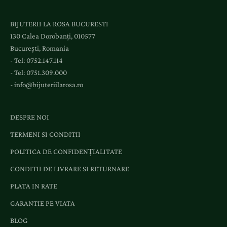
s
l
BIJUTERII LA ROSA BUCURESTI
a
130 Calea Dorobanți, 010577
e
București, Romania
v
- Tel:
0752.147.114
e
- Tel:
0751.309.000
n
-
info@bijuteriilarosa.ro
i
m
e
DESPRE NOI
n
TERMENI SI CONDITII
t
e
POLITICA DE CONFIDENȚIALITATE
ș
CONDITII DE LIVRARE SI RETURNARE
i
o
PLATA IN RATE
f
GARANTIE PE VIATA
e
r
BLOG