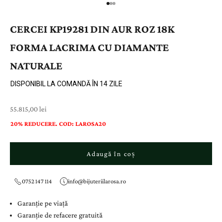
CERCEI KP19281 DIN AUR ROZ 18K
FORMA LACRIMA CU DIAMANTE
NATURALE
DISPONIBIL LA COMANDĂ ÎN 14 ZILE
Preț cu reducere
55.815,00 lei
20% REDUCERE. COD: LAROSA20
Adaugă în coș
0752 147 114
info@bijuteriilarosa.ro
Garanție pe viață
Garanție de refacere gratuită