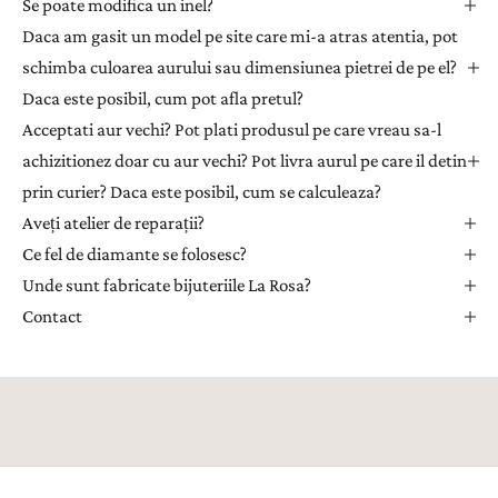
Se poate modifica un inel?
r
Daca am gasit un model pe site care mi-a atras atentia, pot
p
e
schimba culoarea aurului sau dimensiunea pietrei de pe el?
n
Daca este posibil, cum pot afla pretul?
t
Acceptati aur vechi? Pot plati produsul pe care vreau sa-l
r
achizitionez doar cu aur vechi? Pot livra aurul pe care il detin
u
prin curier? Daca este posibil, cum se calculeaza?
a
Aveți atelier de reparații?
p
r
Ce fel de diamante se folosesc?
i
Unde sunt fabricate bijuteriile La Rosa?
m
Contact
i
i
n
s
p
i
r