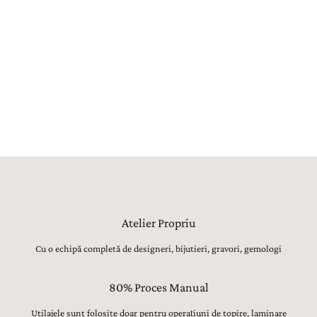
maeștri bijutieri, gemologi, gravori și tintuitori transformă orice vis
într-o bijuterie reală. Aproximativ 80% din procesul de creație este
realizat manual, utilajele având strict rolul de topire, laminare sau
șlefuire inițială. Toate celelalte operațiuni, de la modelarea formei,
ajustarea proporțiilor și finisarea suprafețelor, până la montarea
atentă a pietrelor prețioase, lustruirea finală și verificarea fiecărui
detaliu, sunt realizate manual, cu migală, precizie și respect pentru
tradiția bijuteriilor fine.
Atelier Propriu
Cu o echipă completă de designeri, bijutieri, gravori, gemologi
80% Proces Manual
Utilajele sunt folosite doar pentru operațiuni de topire, laminare