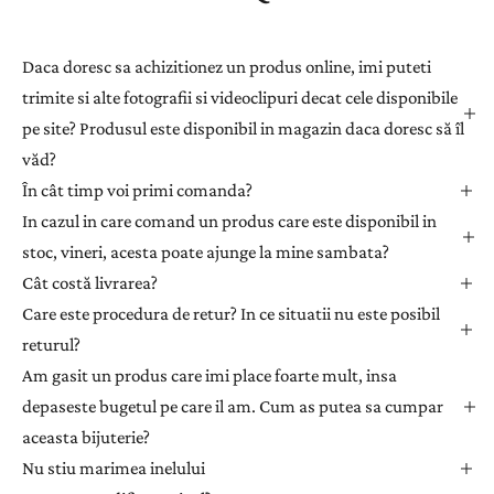
t
r
a
Daca doresc sa achizitionez un produs online, imi puteti
ț
trimite si alte fotografii si videoclipuri decat cele disponibile
i
pe site? Produsul este disponibil in magazin daca doresc să îl
-
văd?
v
ă
În cât timp voi primi comanda?
l
In cazul in care comand un produs care este disponibil in
a
stoc, vineri, acesta poate ajunge la mine sambata?
n
Cât costă livrarea?
e
Care este procedura de retur? In ce situatii nu este posibil
w
returul?
s
l
Am gasit un produs care imi place foarte mult, insa
e
depaseste bugetul pe care il am. Cum as putea sa cumpar
t
aceasta bijuterie?
t
Nu stiu marimea inelului
e