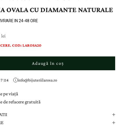
A OVALA CU DIAMANTE NATURALE
LIVRARE IN 24-48 ORE
ducere
lei
CERE. COD: LAROSA20
Adaugă în coș
7 114
info@bijuteriilarosa.ro
e pe viață
e de refacere gratuită
ATII
RE