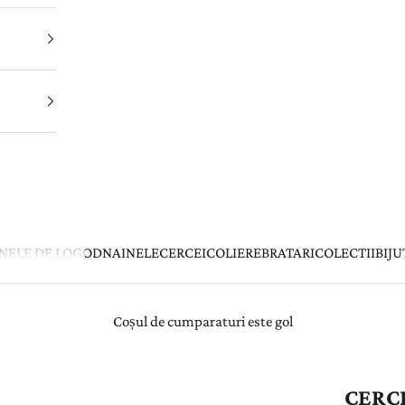
INELE DE LOGODNA
INELE
CERCEI
COLIERE
BRATARI
COLECTII
BIJU
Coșul de cumparaturi este gol
CERCE