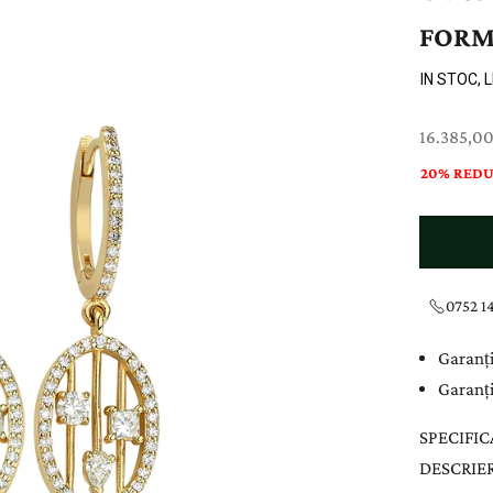
FORM
IN STOC, 
Preț cu re
16.385,00 
20% REDU
0752 14
Garanți
Garanți
SPECIFIC
DESCRIE