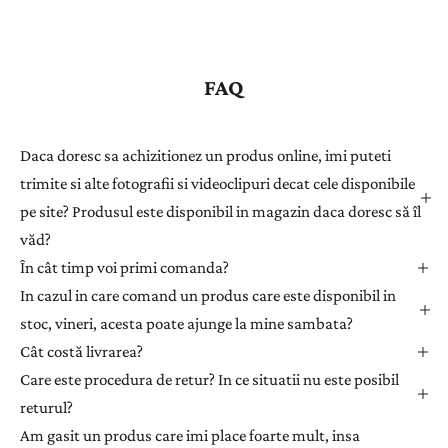
e
g
i
s
FAQ
t
r
a
Daca doresc sa achizitionez un produs online, imi puteti
ț
trimite si alte fotografii si videoclipuri decat cele disponibile
i
pe site? Produsul este disponibil in magazin daca doresc să îl
-
văd?
v
ă
În cât timp voi primi comanda?
l
In cazul in care comand un produs care este disponibil in
a
stoc, vineri, acesta poate ajunge la mine sambata?
n
Cât costă livrarea?
e
Care este procedura de retur? In ce situatii nu este posibil
w
returul?
s
l
Am gasit un produs care imi place foarte mult, insa