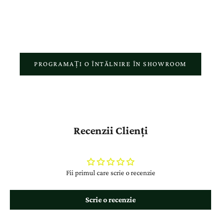
respectul față de povestea fiecărui client.
PROGRAMAȚI O ÎNTĂLNIRE ÎN SHOWROOM
Recenzii Clienți
Fii primul care scrie o recenzie
Scrie o recenzie