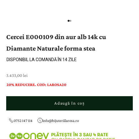
Cercei E000109 din aur alb 14k cu
Diamante Naturale forma stea
DISPONIBIL LA COMANDĂ ÎN 14 ZILE
Preț cu reducere
3.433,00 lei
20% REDUCERE. COD: LAROSA20
Adaugă în coș
0752 147 114
info@bijuteriilarosa.ro