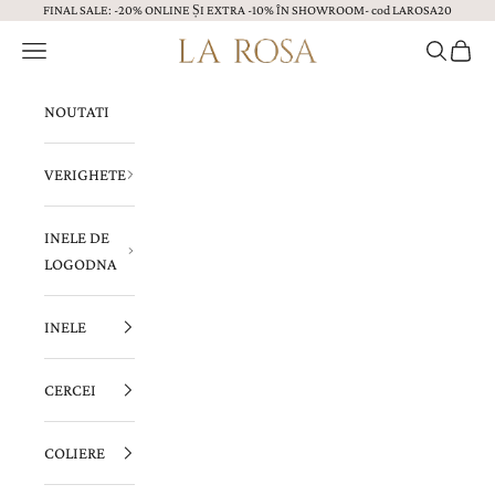
FINAL SALE: -20% ONLINE ȘI EXTRA -10% ÎN SHOWROOM- cod LAROSA20
Sari la continut
Menu
Caută
Coș
Bijuterii LA ROSA
NOUTATI
VERIGHETE
INELE DE
LOGODNA
INELE
CERCEI
COLIERE