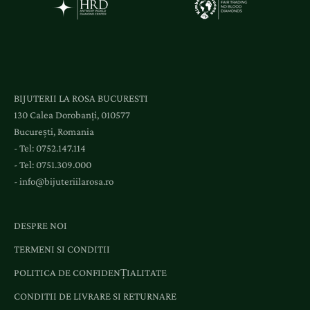
a
c
c
e
s
l
BIJUTERII LA ROSA BUCURESTI
a
130 Calea Dorobanți, 010577
e
București, Romania
v
- Tel:
0752.147.114
e
- Tel:
0751.309.000
n
-
info@bijuteriilarosa.ro
i
m
e
DESPRE NOI
n
TERMENI SI CONDITII
t
e
POLITICA DE CONFIDENȚIALITATE
ș
CONDITII DE LIVRARE SI RETURNARE
i