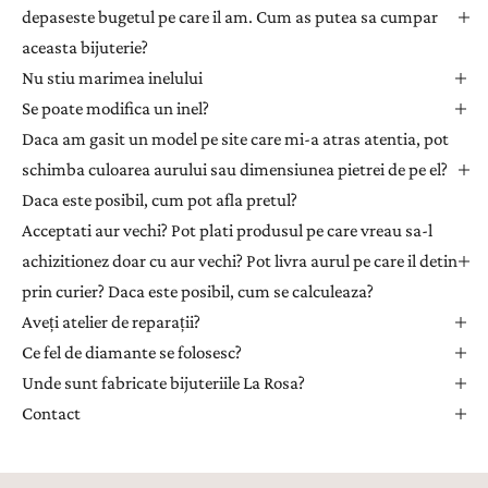
e
depaseste bugetul pe care il am. Cum as putea sa cumpar
t
aceasta bijuterie?
t
Nu stiu marimea inelului
e
Se poate modifica un inel?
r
Daca am gasit un model pe site care mi-a atras atentia, pot
p
e
schimba culoarea aurului sau dimensiunea pietrei de pe el?
n
Daca este posibil, cum pot afla pretul?
t
Acceptati aur vechi? Pot plati produsul pe care vreau sa-l
r
achizitionez doar cu aur vechi? Pot livra aurul pe care il detin
u
prin curier? Daca este posibil, cum se calculeaza?
a
Aveți atelier de reparații?
p
r
Ce fel de diamante se folosesc?
i
Unde sunt fabricate bijuteriile La Rosa?
m
Contact
i
i
n