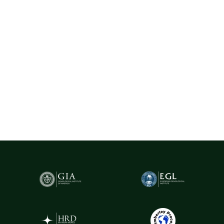
certificate, selectate cu rigurozitate din centre gemologice
recunoscute la nivel internațional, precum Belgia (Anvers) - unul
dintre cele mai importante hub-uri mondiale pentru
tranzacționarea și expertizarea diamantelor.
Pentru un plus de transparență și siguranță,
diamantele naturale
cu greutatea de peste 0.20ct sunt însoțite de certificare GIA
(Gemological Institute of America)
- cel mai prestigios institut
gemologic din lume. Acest certificat atestă în mod obiectiv
caracteristicile fiecărui diamant, oferind garanția valorii și a
autenticității sale.