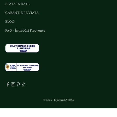
o
PLATA IN RATE
f
GARANTIE PE VIATA
e
r
BLOG
t
FAQ - Întrebări Frecvente
e
d
e
d
i
c
a
t
e
.
© 2026 - Bijuterii LA ROSA