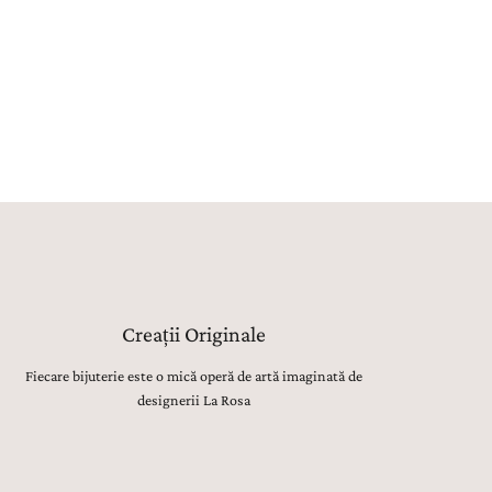
rafețelor, până la montarea atentă a pietrelor
țioase, lustruirea finală și verificarea fiecărui detaliu,
t realizate manual, cu migală, precizie și respect
tru tradiția bijuteriilor fine.
Creații Originale
Fiecare bijuterie este o mică operă de artă imaginată de
designerii La Rosa