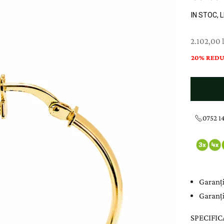
IN STOC, 
Preț cu re
2.102,00 l
20% REDU
0752 14
Garanți
Garanți
SPECIFIC