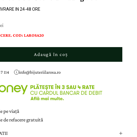
LIVRARE IN 24-48 ORE
ducere
ei
CERE. COD: LAROSA20
Adaugă în coș
7 114
info@bijuteriilarosa.ro
e pe viață
e de refacere gratuită
ATII