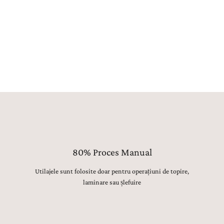
sup
pre
sun
pen
80% Proces Manual
Utilajele sunt folosite doar pentru operațiuni de topire,
laminare sau șlefuire