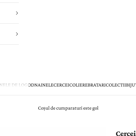
INELE DE LOGODNA
INELE
CERCEI
COLIERE
BRATARI
COLECTII
BIJU
Coșul de cumparaturi este gol
Cercei