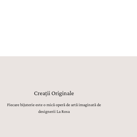
rafețelor, până la montarea atentă a pietrelor
țioase, lustruirea finală și verificarea fiecărui detaliu,
t realizate manual, cu migală, precizie și respect
tru tradiția bijuteriilor fine.
Creații Originale
Fiecare bijuterie este o mică operă de artă imaginată de
designerii La Rosa