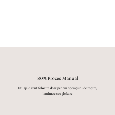
sup
pre
sun
pen
80% Proces Manual
Utilajele sunt folosite doar pentru operațiuni de topire,
laminare sau șlefuire