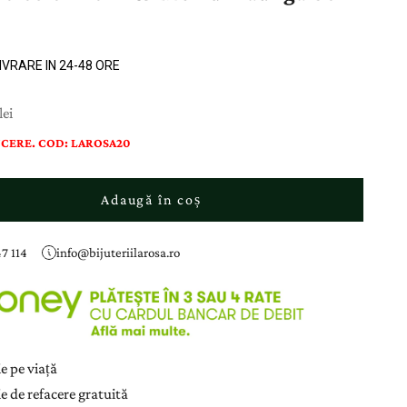
LIVRARE IN 24-48 ORE
ducere
lei
CERE. COD: LAROSA20
Adaugă în coș
7 114
info@bijuteriilarosa.ro
e pe viață
e de refacere gratuită