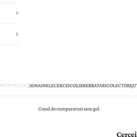
INELE DE LOGODNA
INELE
CERCEI
COLIERE
BRATARI
COLECTII
BIJU
Coșul de cumparaturi este gol
Cercei