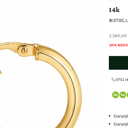
14k
IN STOC, 
Preț cu re
2.280,00 
20% REDU
0752 14
Garanți
Garanți