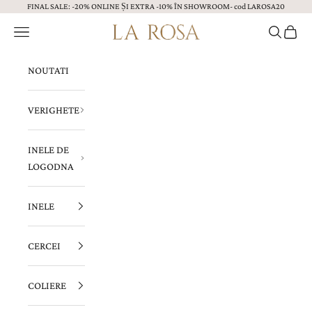
FINAL SALE: -20% ONLINE ȘI EXTRA -10% ÎN SHOWROOM- cod LAROSA20
Sari la continut
Menu
Caută
Coș
Bijuterii LA ROSA
NOUTATI
VERIGHETE
INELE DE
LOGODNA
INELE
CERCEI
COLIERE