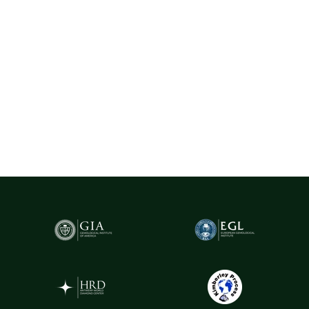
recunoscute la nivel internațional, precum Belgia (Anvers) - unul
dintre cele mai importante hub-uri mondiale pentru
tranzacționarea și expertizarea diamantelor.
Pentru un plus de transparență și siguranță,
diamantele naturale
cu greutatea de peste 0.20ct sunt însoțite de certificare GIA
(Gemological Institute of America)
- cel mai prestigios institut
gemologic din lume. Acest certificat atestă în mod obiectiv
caracteristicile fiecărui diamant, oferind garanția valorii și a
autenticității sale.