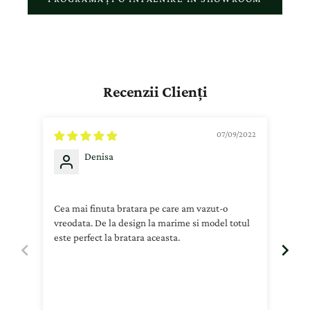
Recenzii Clienți
07/09/2022
Denisa
Cea mai finuta bratara pe care am vazut-o
Da s
vreodata. De la design la marime si model totul
este perfect la bratara aceasta.