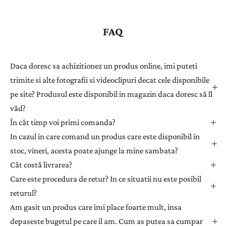
g
i
s
FAQ
t
r
a
Daca doresc sa achizitionez un produs online, imi puteti
ț
trimite si alte fotografii si videoclipuri decat cele disponibile
i
pe site? Produsul este disponibil in magazin daca doresc să îl
-
văd?
v
ă
În cât timp voi primi comanda?
l
In cazul in care comand un produs care este disponibil in
a
stoc, vineri, acesta poate ajunge la mine sambata?
n
Cât costă livrarea?
e
Care este procedura de retur? In ce situatii nu este posibil
w
returul?
s
l
Am gasit un produs care imi place foarte mult, insa
e
depaseste bugetul pe care il am. Cum as putea sa cumpar