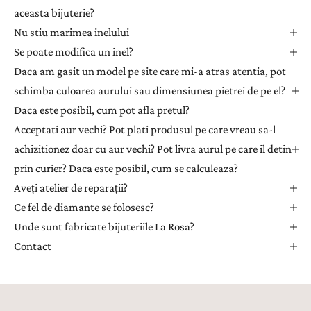
t
aceasta bijuterie?
t
Nu stiu marimea inelului
e
Se poate modifica un inel?
r
Daca am gasit un model pe site care mi-a atras atentia, pot
p
e
schimba culoarea aurului sau dimensiunea pietrei de pe el?
n
Daca este posibil, cum pot afla pretul?
t
Acceptati aur vechi? Pot plati produsul pe care vreau sa-l
r
achizitionez doar cu aur vechi? Pot livra aurul pe care il detin
u
prin curier? Daca este posibil, cum se calculeaza?
a
Aveți atelier de reparații?
p
r
Ce fel de diamante se folosesc?
i
Unde sunt fabricate bijuteriile La Rosa?
m
Contact
i
i
n
s