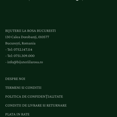
c
c
e
s
l
BIJUTERII LA ROSA BUCURESTI
a
130 Calea Dorobanți, 010577
e
București, Romania
v
- Tel:
0752.147.114
e
- Tel:
0751.309.000
n
-
info@bijuteriilarosa.ro
i
m
e
DESPRE NOI
n
TERMENI SI CONDITII
t
e
POLITICA DE CONFIDENȚIALITATE
ș
CONDITII DE LIVRARE SI RETURNARE
i
o
PLATA IN RATE