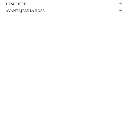
DESCRIERE
AVANTAJELE LA ROSA
Comanda Dvs. Conține
Cutie Elegantă La Rosa
Certificat de Garanție
Garanție pe Viață