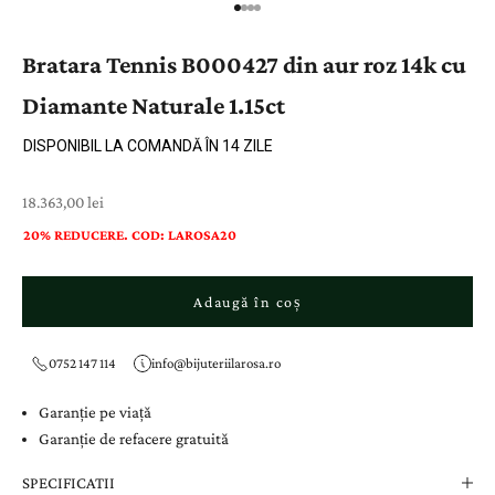
Bratara Tennis B000427 din aur roz 14k cu
Diamante Naturale 1.15ct
DISPONIBIL LA COMANDĂ ÎN 14 ZILE
Preț cu reducere
18.363,00 lei
20% REDUCERE. COD: LAROSA20
Adaugă în coș
0752 147 114
info@bijuteriilarosa.ro
Garanție pe viață
Garanție de refacere gratuită
SPECIFICATII