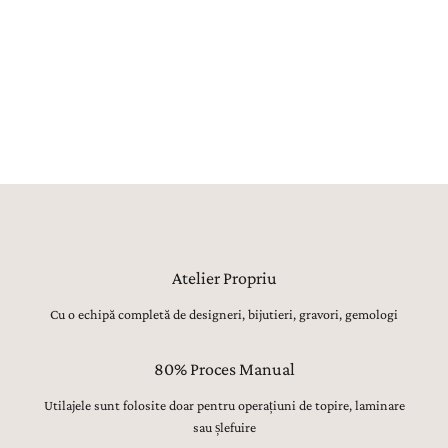
realizat manual, utilajele având strict rolul de topire, laminare sau
șlefuire inițială. Toate celelalte operațiuni, de la modelarea formei,
ajustarea proporțiilor și finisarea suprafețelor, până la montarea
atentă a pietrelor prețioase, lustruirea finală și verificarea fiecărui
detaliu, sunt realizate manual, cu migală, precizie și respect pentru
tradiția bijuteriilor fine.
Atelier Propriu
Cu o echipă completă de designeri, bijutieri, gravori, gemologi
80% Proces Manual
Utilajele sunt folosite doar pentru operațiuni de topire, laminare
sau șlefuire