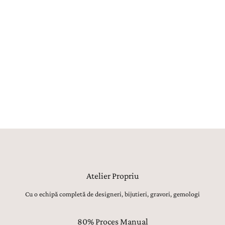
Fiecare bijuterie este creată în atelierul propriu La Rosa, unde
maeștri bijutieri, gemologi, gravori și tintuitori transformă orice vis
într-o bijuterie reală. Aproximativ 80% din procesul de creație este
realizat manual, utilajele având strict rolul de topire, laminare sau
șlefuire inițială. Toate celelalte operațiuni, de la modelarea formei,
ajustarea proporțiilor și finisarea suprafețelor, până la montarea
atentă a pietrelor prețioase, lustruirea finală și verificarea fiecărui
detaliu, sunt realizate manual, cu migală, precizie și respect pentru
tradiția bijuteriilor fine.
Atelier Propriu
Cu o echipă completă de designeri, bijutieri, gravori, gemologi
80% Proces Manual