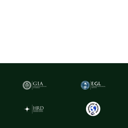
dintre cele mai importante hub-uri mondiale pentru
tranzacționarea și expertizarea diamantelor.
Pentru un plus de transparență și siguranță,
diamantele naturale
cu greutatea de peste 0.20ct sunt însoțite de certificare GIA
(Gemological Institute of America)
- cel mai prestigios institut
gemologic din lume. Acest certificat atestă în mod obiectiv
caracteristicile fiecărui diamant, oferind garanția valorii și a
autenticității sale.