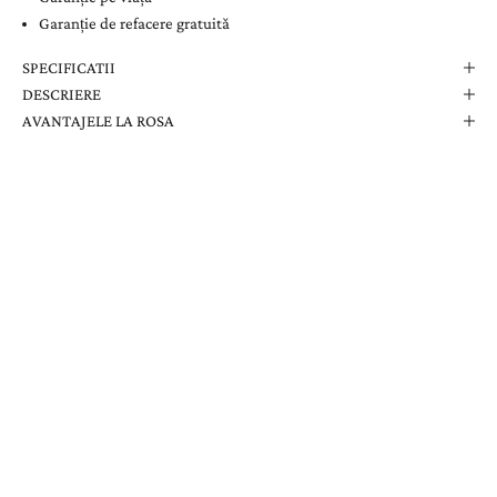
Garanție de refacere gratuită
SPECIFICATII
DESCRIERE
AVANTAJELE LA ROSA
Comanda Dvs. Conține
Cutie Elegantă La Rosa
Certificat de Garanție
Garanție pe Viață