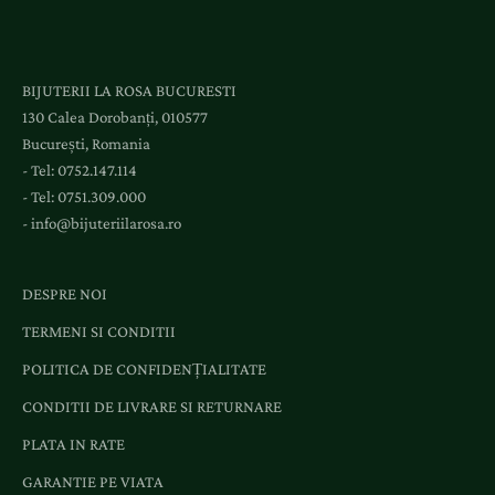
e
s
l
BIJUTERII LA ROSA BUCURESTI
a
130 Calea Dorobanți, 010577
e
București, Romania
v
- Tel:
0752.147.114
e
- Tel:
0751.309.000
n
-
info@bijuteriilarosa.ro
i
m
e
DESPRE NOI
n
TERMENI SI CONDITII
t
e
POLITICA DE CONFIDENȚIALITATE
ș
CONDITII DE LIVRARE SI RETURNARE
i
o
PLATA IN RATE
f
GARANTIE PE VIATA
e