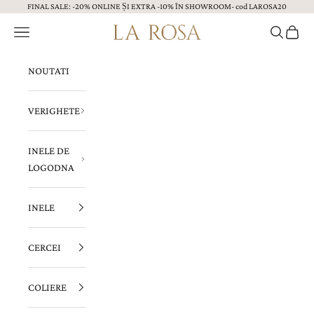
FINAL SALE: -20% ONLINE ȘI EXTRA -10% ÎN SHOWROOM- cod LAROSA20
Sari la continut
Menu
Caută
Coș
Bijuterii LA ROSA
NOUTATI
VERIGHETE
INELE DE
LOGODNA
INELE
CERCEI
COLIERE