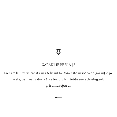
se disting prin culoarea lor roșu vibrant, simbol al pasiunii și al
w
forței.
s
Fiecare piatră este atent selecționată de gemologii La Rosa și
integrată manual în bijuterii create pentru a dăinui o viață.
l
e
t
t
e
GARANȚIE PE VIAȚA
Fiecare bijuterie creata in atelierul la Rosa este însoțită de garanție pe
r
viață, pentru ca dvs. să vă bucurați intotdeauna de eleganța
Î
și frumusețea ei.
n
r
e
g
i