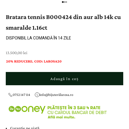
Bratara tennis B000424 din aur alb 14k cu
smaralde 1.16ct
DISPONIBIL LA COMANDĂ ÎN 14 ZILE
Preț cu reducere
13.500,00 lei
20% REDUCERE. COD: LAROSA20
Adaugă în coș
0752 147 114
info@bijuteriilarosa.ro
Garanție pe viață