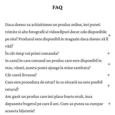
s
FAQ
t
r
a
Daca doresc sa achizitionez un produs online, imi puteti
ț
trimite si alte fotografii si videoclipuri decat cele disponibile
i
pe site? Produsul este disponibil in magazin daca doresc să îl
-
văd?
v
ă
În cât timp voi primi comanda?
l
In cazul in care comand un produs care este disponibil in
a
stoc, vineri, acesta poate ajunge la mine sambata?
n
Cât costă livrarea?
e
Care este procedura de retur? In ce situatii nu este posibil
w
returul?
s
l
Am gasit un produs care imi place foarte mult, insa
e
depaseste bugetul pe care il am. Cum as putea sa cumpar
t
aceasta bijuterie?
t