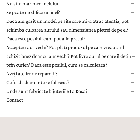
Nu stiu marimea inelului
e
Se poate modifica un inel?
r
Daca am gasit un model pe site care mi-a atras atentia, pot
p
e
schimba culoarea aurului sau dimensiunea pietrei de pe el?
n
Daca este posibil, cum pot afla pretul?
t
Acceptati aur vechi? Pot plati produsul pe care vreau sa-l
r
achizitionez doar cu aur vechi? Pot livra aurul pe care il detin
u
prin curier? Daca este posibil, cum se calculeaza?
a
Aveți atelier de reparații?
p
r
Ce fel de diamante se folosesc?
i
Unde sunt fabricate bijuteriile La Rosa?
m
Contact
i
i
n
s
p